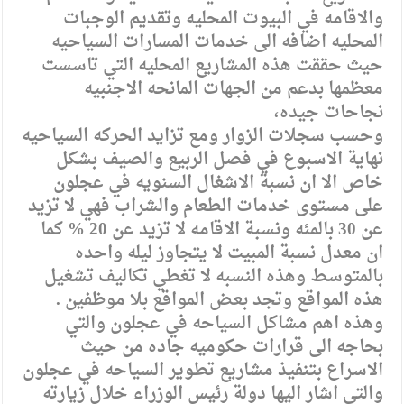
والاقامه في البيوت المحليه وتقديم الوجبات
المحليه اضافه الى خدمات المسارات السياحيه
حيث حققت هذه المشاريع المحليه التي تاسست
معظمها بدعم من الجهات المانحه الاجنبيه
نجاحات جيده،
وحسب سجلات الزوار ومع تزايد الحركه السياحيه
نهاية الاسبوع في فصل الربيع والصيف بشكل
خاص الا ان نسبة الاشغال السنويه في عجلون
على مستوى خدمات الطعام والشراب فهي لا تزيد
عن 30 بالمئه ونسبة الاقامه لا تزيد عن 20 % كما
ان معدل نسبة المبيت لا يتجاوز ليله واحده
بالمتوسط وهذه النسبه لا تغطي تكاليف تشغيل
هذه المواقع وتجد بعض المواقع بلا موظفين .
وهذه اهم مشاكل السياحه في عجلون والتي
بحاجه الى قرارات حكوميه جاده من حيث
الاسراع بتنفيذ مشاريع تطوير السياحه في عجلون
والتي اشار اليها دولة رئيس الوزراء خلال زيارته