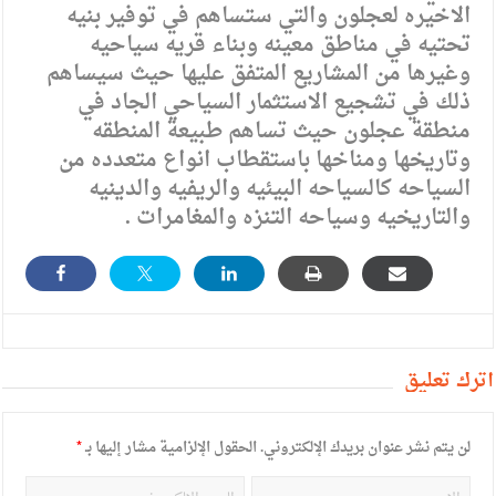
الاخيره لعجلون والتي ستساهم في توفير بنيه
تحتيه في مناطق معينه وبناء قريه سياحيه
وغيرها من المشاريع المتفق عليها حيث سيساهم
ذلك في تشجيع الاستثمار السياحي الجاد في
منطقة عجلون حيث تساهم طبيعة المنطقه
وتاريخها ومناخها باستقطاب انواع متعدده من
السياحه كالسياحه البيئيه والريفيه والدينيه
والتاريخيه وسياحه التنزه والمغامرات .
أترك تعليق
لن يتم نشر عنوان بريدك الإلكتروني.
الحقول الإلزامية مشار إليها بـ
*