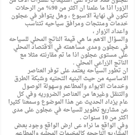
عجلون فعلا قادره على استيعاب عشرات الاف من
الزورا اذا ما علمنا ان اكثر من 90% من الرحلات
تكون في نهاية الاسبوع ، وهل يتوافر في عجلون
خدمات ومنتجات ومرافق سياحيه تتناسب
واعداد الزوار ،
والسؤال الاهم ما هي قيمة الناتج المحلي للسياحه
في عجلون ومدى مساهمته في الاقتصاد المحلي
على مستوى عجلون اذا ما تم مقارنته مثلا مع
الناتج الزراعي المحلي .
ان تطور السياحه يعتمد على توفر العناصر
الاساسيه من حيث البنيه التحتيه وشبكة الطرق
وخدمات الايواء والمطاعم وسهولة الوصول
والتنقل وغيرها من العناصر الضروريه وفي كل
عام يزداد الحديث عن هذا الموضوع وسمعنا كثيرا
عن مشاريع تطوير للسياحه في عجلون على مدى
اكثر من 10 سنوات .
وفي الواقع ما نراه عى ارض الواقع وجود بعض
المشاريع الناجحه كالمخيمات المحليه والمطاعم