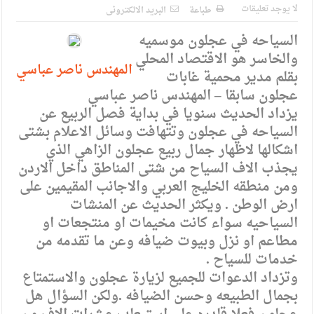
الإسلامية والمسيحية
لا يوجد تعليقات
طباعة
البريد الالكترونى
الأمن يتلف 16 مليون حبة كبتاجون و1480 كغم مواد مخدرة
السياحه في عجلون موسميه
والخاسر هو الاقتصاد المحلي
النواب يقر مشروع تعديل قانون الملكية العقارية
المهندس ناصر عباسي
بقلم مدير محمية غابات
القاضي يلتقي رؤساء تحرير الصحف اليومية ويؤكد حرص مجلس
عجلون سابقا – المهندس ناصر عباسي
النواب على شراكة فاعلة مع الإعلام
يزداد الحديث سنويا في بداية فصل الربيع عن
السياحه في عجلون وتتهافت وسائل الاعلام بشتى
دعوة المكلفين بخدمة العلم (الدفعة الثالثة) إلى مراجعة منصة خدمة
اشكالها لاظهار جمال ربيع عجلون الزاهي الذي
العلم
يجذب الاف السياح من شتى المناطق داخل الاردن
ومن منطقه الخليج العربي والاجانب المقيمين على
الملك يلتقي مجموعة من رفاق السلاح
ارض الوطن . ويكثر الحديث عن المنشات
الملك يتلقى اتصالا هاتفيا من العاهل البحريني
السياحيه سواء كانت مخيمات او منتجعات او
مطاعم او نزل وبيوت ضيافه وعن ما تقدمه من
القاضي محمود أحمد فريحات.. مبارك ومزيدا من التوفيق
خدمات للسياح .
وتزداد الدعوات للجميع لزيارة عجلون والاستمتاع
بجمال الطبيعه وحسن الضيافه .ولكن السؤال هل