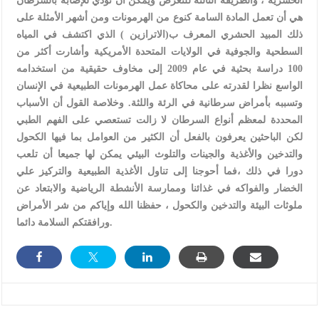
الحشرية ، والطريقة الثالثة للتعرض ويمكن أن تؤدي للإصابة بالسرطان
هي أن تعمل المادة السامة كنوع من الهرمونات ومن أشهر الأمثلة على
ذلك المبيد الحشري المعرف ب(الاترازين ) الذي اكتشف في المياه
السطحية والجوفية في الولايات المتحدة الأمريكية وأشارت أكثر من
100 دراسة بحثية في عام 2009 إلى مخاوف حقيقية من استخدامه
الواسع نظرا لقدرته على محاكاة عمل الهرمونات الطبيعية في الإنسان
وتسببه بأمراض سرطانية في الرئة واللثة. وخلاصة القول أن الأسباب
المحددة لمعظم أنواع السرطان لا زالت تستعصي على الفهم الطبي
لكن الباحثين يعرفون بالفعل أن الكثير من العوامل بما فيها الكحول
والتدخين والأغذية والجينات والتلوث البيئي يمكن لها جميعا أن تلعب
دورا في ذلك ،فما أحوجنا إلى تناول الأغذية الطبيعية والتركيز علي
الخضار والفواكه في غذائنا وممارسة الأنشطة الرياضية والابتعاد عن
ملوثات البيئة والتدخين والكحول ، حفظنا الله وإياكم من شر الأمراض
ورافقتكم السلامة دائما.