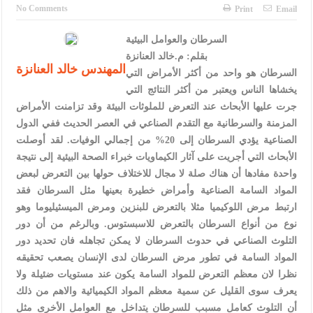
الإسلامية والمسيحية
No Comments
Print
Email
الأمن يتلف 16 مليون حبة كبتاجون و1480 كغم مواد مخدرة
السرطان والعوامل البيئية
بقلم: م.خالد العنانزة
النواب يقر مشروع تعديل قانون الملكية العقارية
المهندس خالد العنانزة
السرطان هو واحد من أكثر الأمراض التي
القاضي يلتقي رؤساء تحرير الصحف اليومية ويؤكد حرص مجلس النواب
يخشاها الناس ويعتبر من أكثر النتائج التي
جرت عليها الأبحاث عند التعرض للملوثات البيئة وقد تزامنت الأمراض
على شراكة فاعلة مع الإعلام
المزمنة والسرطانية مع التقدم الصناعي في العصر الحديث ففي الدول
دعوة المكلفين بخدمة العلم (الدفعة الثالثة) إلى مراجعة منصة خدمة
الصناعية يؤدي السرطان إلى 20% من إجمالي الوفيات. لقد أوصلت
الأبحاث التي أجريت على آثار الكيماويات خبراء الصحة البيئية إلى نتيجة
العلم
واحدة مفادها أن هناك صلة لا مجال للاختلاف حولها بين التعرض لبعض
الملك يلتقي مجموعة من رفاق السلاح
المواد السامة الصناعية وأمراض خطيرة بعينها مثل السرطان فقد
ارتبط مرض اللوكيميا مثلا بالتعرض للبنزين ومرض الميسثيليوما وهو
الملك يتلقى اتصالا هاتفيا من العاهل البحريني
نوع من أنواع السرطان بالتعرض للاسبستوس. وبالرغم من أن دور
التلوث الصناعي في حدوث السرطان لا يمكن تجاهله فان تحديد دور
القاضي محمود أحمد فريحات.. مبارك ومزيدا من التوفيق
المواد السامة في تطور مرض السرطان لدى الإنسان يصعب تحقيقه
نظرا لان معظم التعرض للمواد السامة يكون عند مستويات ضئيلة ولا
يعرف سوى القليل عن سمية معظم المواد الكيميائية والاهم من ذلك
أن التلوث كعامل مسبب للسرطان يتداخل مع العوامل الأخرى مثل