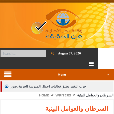
August 07, 2026
Menu
حزب التغيير يطلق فعاليات اعمال المدرسة الحزبية..صور
السرطان والعوامل البيئية
WRITERS
HOME
الجيش يفتح باب التجنيد لحملة البكالوريوس في الحقوق والقانون
بيان اجتماع عمّان:دعم الوصاية الهاشمية التاريخية على المقدسات
السرطان والعوامل البيئية