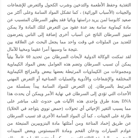
التغذية وحفظ الأطعمة والتدخين وشرب الكحول والتعرض للإشعاعات
والجينات (الأسباب الوراثية) ، كما تشكل المواد السامة وعلى أكثر من
صعيد كابوسا لمن يريد دراستها وبائيا فقد يظهر السرطان المتسبب عن
مادة كيماوية سامة بعد عدة عقود من التعرض لتلك المادة ولا يمكن
تمييز السرطان الناتج عن أسباب أخرى إضافة إلى الناس يتعرضون
للعديد من الملوثات في وقت واحد مما يجعل البحث عن العلاقة بين
نتيجة ما وسببها أمرا عقيما ومخيبا للآمال.
لقد تمكنت الوكالة الدولية لأبحاث السرطان من تحديد 60 عاملاً بيئياً
يمكن أن تسبب السرطان وتضم هذه العوامل بعض المواد الكيماوية
ومجموعات من الكيماويات المرتبطة بعضها ببعض والمزائج الكيماوية
المختلفة والإشعاعات والأدوية والعمليات الصناعية أو التعرض المهني
المرتبط بالسرطان. إن التعرض للمواد السامة يبدأ بسلسلة من
الأحداث التي تؤدي إلى السرطان في نهاية الأمر ويمكن أن يحدث هذا
بعدة طرق وإحدى هذه الآليات هي حدوث تلف مباشر على DNA
(حمض نووي يتواجد في الخلايا) مما يسبب التغير الإحيائي أي تحولات
طارئة على الجينات ، كما أن المواد السامة الأخرى قد تسبب السرطان
عن طريق إخماد المناعة ومن أمثلتها مادة البنزوبيرين المنبعثة من
عوادم السيارات ودخان الفحم ومادة الاسبستوس وبعض المبيدات