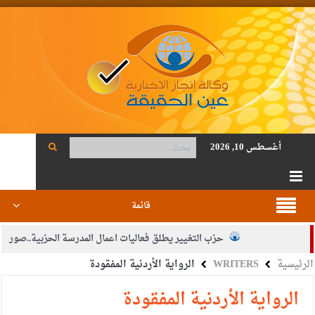
أغسطس 10, 2026
قائمة
حزب التغيير يطلق فعاليات اعمال المدرسة الحزبية..صور
الرئيسية
WRITERS
الرواية الأردنية المفقودة
الجيش يفتح باب التجنيد لحملة البكالوريوس في الحقوق والقانون
بيان اجتماع عمّان:دعم الوصاية الهاشمية التاريخية على المقدسات
الرواية الأردنية المفقودة