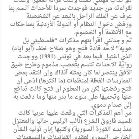
هو كتاب مهنتي كملك وكنت قرأته صغيرا وعدت
لقراءته من جديد فوجدت سردا للأحداث اتسم بما
عرف عن الملك الراحل بالبعد عن الشخصنة
ورفض دخول النظام أو الدولة الأردنية بمماحكات
مع الأنظمة أو الخصوم.
ثم وجدتني اقرأ بنهم مذكرات “فلسطيني بل
هوية” لاحد قادة فتح وهو صلاح خلف (أبو اياد)
الذي اغتيل فيما بعد في تونس (1991) ووجدت
رواية الاحداث تتسم بتعصب مذموم وطرح ضيق
الأفق ينتصر لما كان يمثله آنذاك وإن انتقد بعض
الممارسات الفظة لمنظمات (ما اكثرها) ادّعى أن
فتح رفضتها لكن من المعلوم أن فتح كانت تدافع
عنها وتحميها على سوء ما بدر منها وما دفعت به
إلى صدام دموي.
من أهم المذكرات التي وقعت عليها عربيا كانت
للسيد فاروق الشرع (نائب الرئيس حاليا والمعتزل
منذ بدء الثورة السورية) وكتبها إبان توليه الشأن
الخارجي السوري لعقدي الثمانينات والتسعينات