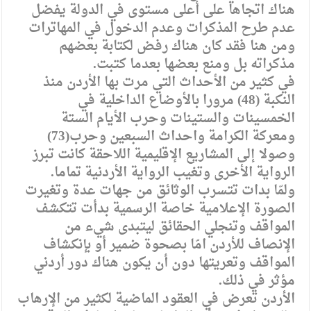
هناك اتجاها على أعلى مستوى في الدولة يفضل
عدم طرح المذكرات وعدم الدخول في المهاترات
ومن هنا فقد كان هناك رفض لكتابة بعضهم
مذكراته بل ومنع بعضها بعدما كتبت.
في كثير من الأحداث التي مرت بها الأردن منذ
النكبة (48) مرورا بالأوضاع الداخلية في
الخمسينات والستينات وحرب الأيام الستة
ومعركة الكرامة واحداث السبعين وحرب(73)
وصولا إلى المشاريع الإقليمية اللاحقة كانت تبرز
الرواية الأخرى وتغيب الرواية الأردنية تماما.
ولمّا بدات تتسرب الوثائق من جهات عدة وتغيرت
الصورة الإعلامية خاصة الرسمية بدأت تتكشف
المواقف وتنجلي الحقائق ليتبدى شيء من
الإنصاف للأردن امّا بصحوة ضمير أو بإنكشاف
المواقف وتعريتها دون أن يكون هناك دور أردني
مؤثر في ذلك.
الأردن تعرض في العقود الماضية لكثير من الإرهاب