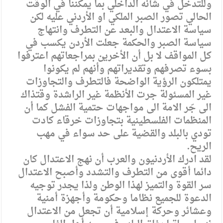
وللتدخل في شأنه الداخلي بما يمكننا في الوقت
الحالي تصور الصبر الملكي او الأردني عليه لكن
سياسة الاعتدال والبعد عن التطرف وانتهاج
سياسة الصبر والحكمة جعلت الأردن يكسب في
كل المواقف لا بل أن الأخرين بمراجعاتهم اعترفوا
بسوء تصرفهم وتقديراتهم وأنهم لم يكونوا
يمتلكون الرؤية الواضحة فالتطرف والتجاوزات
غير المسئولة جرت الأنظمة غير الراشدة وقتذاك
الى جّر الامة الى مواجهات حتمية الفشل كما أن
المنظمات الفلسطينية بتجاوزات خرقاء كادت
تودي بالبلد والقضية على حد سواء في مهب
الريح.
لقد ادرك الأردنيون والعرب أن نهج الاعتدال كان
دائما أقوى من التطرف والتشدد وأصبح الاعتدال
سر القوة والتميز لهذا الوطن ولذا يجدر توجيه
الدعوة للجميع نظاما وحكومة وأجهزة أمنية
وعشائر وحركة إسلامية أن تجعل من الاعتدال