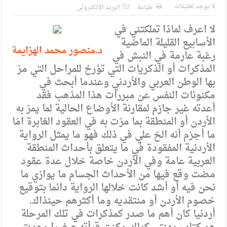
الإسلامية والمسيحية
لا يوجد تعليقات
طباعة
البريد الالكترونى
الأمن يتلف 16 مليون حبة كبتاجون و1480 كغم مواد مخدرة
لا اعرف لماذا تملكتني في
الأسابيع القليلة الماضية
النواب يقر مشروع تعديل قانون الملكية العقارية
د.منصور محمد الهزايمة
رغبة عارمة في النبش في
القاضي يلتقي رؤساء تحرير الصحف اليومية ويؤكد حرص مجلس
المذكرات أو الذكريات التي تؤرخ للمراحل التي مرّ
النواب على شراكة فاعلة مع الإعلام
بها الوطن العربي والأردني وعندما أبحث في
مكنونات النفس عن مبررات هذا المذهب فقد
دعوة المكلفين بخدمة العلم (الدفعة الثالثة) إلى مراجعة منصة خدمة
أعدته غير جازم لمقارنة الأوضاع الحالية لما يمرّ به
العلم
الأردن أو المنطقة بما مرّت به في العقود الغابرة امّا
ما أجزم أنه الحّ علي في ذلك فهو ما يمثل الرواية
الملك يلتقي مجموعة من رفاق السلاح
الأردنية المفقودة في ما يتعلق بأحداث المنطقة
الملك يتلقى اتصالا هاتفيا من العاهل البحريني
العربية عامة وفي الأردن خاصة خلال عدة عقود
مضت وقع فيها من الأحداث الجسام ما يوازي ما
القاضي محمود أحمد فريحات.. مبارك ومزيدا من التوفيق
نحن فيه أو أشد كانت خلالها الرواية دائما بتوقيع
خصوم الأردن أو منتقديه وما أكثرهم حينذاك.
أردنيا كان أهم ما صدر كمذكرات في تلك المرحلة