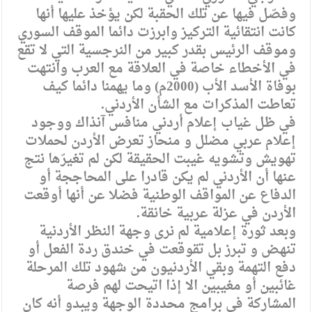
وفصّل فيها عن تلك الحقبة لكن يؤخذ عليها أنها
كانت انتقائية التركيز وابرزت دائما الموقف السوري
وموقف الرئيس بقدر كبير من النرجسية التي لا تقع
في الأخطاء خاصة في العلاقة مع العرب وانتهت
بوفاة الأسد الأب (2000م) وما يهمنا دائما كيف
تعاطت المذكرات مع الشأن الأردني.
في ظل غياب إعلام أردني منافس آنذاك ووجود
إعلام عربي مضلل و منحاز تعرض الأردن لحملات
تهويش وتشويه غيبت الحقيقة لكن لم تغيرّها نتج
عنها أن الأردني لم يكن قادرا على المحاججة أو
الدفاع عن المواقف الوطنية فضلا عن أنها أوقعت
الأردن في عزلة عربية خانقة.
وبعد ثورة إعلامية لم نرى وجهة النظر الأردنية
تنهض و تبرز بل تقوقعت في خندق ردة الفعل أو
دفع التهمة وبقي الأردنيون من شهود تلك المرحلة
غائبين أو مغيبين الا إذا اتيحت لهم فرصة
المشاركة في برامج محددة الوجهة ويبدو أنه كان