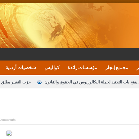
ز
مجتمع إنجاز
مؤسسات رائدة
كواليس
شخصيات أردنية
يفتح باب التجنيد لحملة البكالوريوس في الحقوق والقانون
حزب التغيير يطلق 
بيان اجتماع عمّان:دعم الوصاية الهاشمية التاريخي
ف اليومية ويؤكد حرص مجلس النواب على شراكة فاعلة مع الإعلام
النواب يقر
الملك يلتقي مجموعة من رفاق السلاح
دعوة المكلفين بخدمة العلم (الدفعة 
Comments
القاضي محمود أحمد