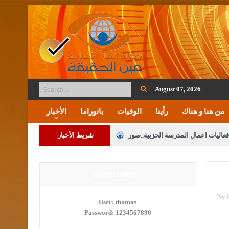
August 07, 2026
من هنا و هناك
رأينا
الوفيات
بانوراما
الأخبار
فعاليات اعمال المدرسة الحزبية..صور
شريط الأخبار
ة على المقدسات الإسلامية والمسيحية
 مشروع تعديل قانون الملكية العقارية
DEMO USER
الثالثة) إلى مراجعة منصة خدمة العلم
No 
User:
thomas
Password:
1234567890
 فريحات.. مبارك ومزيدا من التوفيق