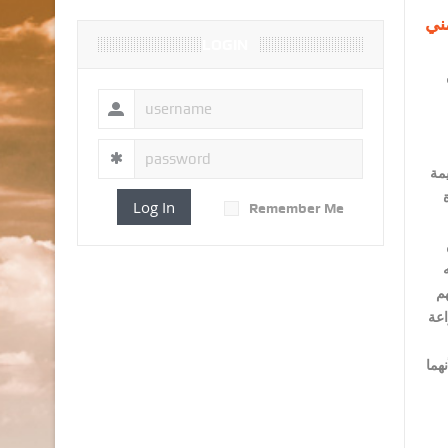
ني
LOGIN
يمة
Log In
Remember Me
هم
اعة
هما