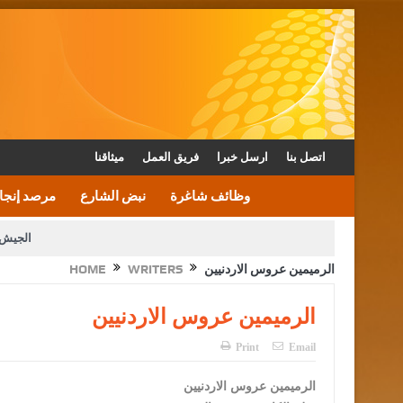
اتصل بنا
ارسل خبرا
فريق العمل
ميثاقنا
وظائف شاغرة
نبض الشارع
مرصد إنجا
الجيش 
الرميمين عروس الاردنيين
WRITERS
HOME
الأمن يتلف 16 مليون حبة كبتاجون و1480 كغم مواد مخدرة
القاضي يلتقي رؤساء تحرير الصح
الرميمين عروس الاردنيين
الملك يتلقى اتصالا هاتفيا من العاهل البحريني
Print
Email
الرميمين عروس الاردنيين