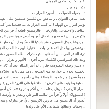
بقلم الكاتب : فتحي المومني
هذه الرميمين
جميلة الجميلات ,,, أسيرة القرارات .. !
لفت انتباهي العنوان ، والتناقض بين كلمتين عميقتين على الفه
يؤسَر لقرار من الهواة ؟ ثم كلمة القرارات …. فعندما نقرأ كل
الثقافي والاجتماعي والتاريخي – فالرميمين قطعة أرض من الجن
والارض والتاريخ – فحبهم للجمال أورثهم أرض تزينها شجر الرمان 
المزروعات بكل الفصول ، فقد باركها الله عزّ وجل بأن جعلها ف
، ويتشبثون بها مثل الام على ولدها – فنبارك لهم هذا الحب الذي
وعطاء ثم الموت بين أحضانها – فهلا يدرك النظام المسؤول هذا المفهوم وهذا الشعور الانساني ؟!
وبعد ذلك استوقفتني الكلمتان مرة أخرى – الأسِر والقرار – ، 
الاردنيين وصفة اللصوصية فقرر ، ثم أسِر المكان بعد أن كان ح
الخمسة نجوم لبرجوازييه من الصدفة ، وهم ممن باعوا وشرّدوا و
جموعٌ غفيرة من شعوب المنطقة وعلى رأسهم الشعب الاردني ! 
المعنية بما ينبت على الارض : – حافظوا على الثروة الحرجية
القرار الاردني ؟ ) وهل يختلف اثنان أنكم بعتم وعبثتم بكل أصول 
المسؤولان أولا وآخراً عن سلامة المواطن ومقدراته وأرضه التي تنتهك يوما بعد يوم بممارسات رسمية مقصودة بأدوات الإعلام الكاذب !
أتصور أن الرميمين هي عروس الاردنيين ، وأرض مباركة وغنية
وجمالها وعطائها مثلما هي الأم على ولدها ..