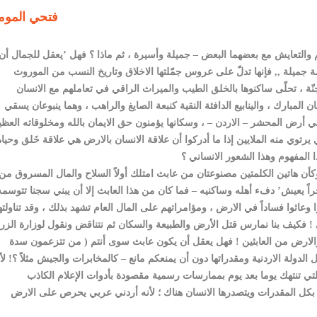
فتحي الموم
م والتعايش مع بعضهما البعض – جميلة وأسيرة ، ثم ماذا ؟ فهل ’يعقل للجمال أن
مة جميلة ,, فإنها تدلّ على عروس جمّلتها الاخلاق وتاريخ النسب من الموروث
ّة ، تحلّى ساكنوها بالخلق الطيب والميراث الراقي في تعاملهم مع الانسان
المبارك ، والينابيع الدافئة النقية كنبعة الصايغ والراهب ، وهما ينبوعان يسقي
ي أرض المحشر – الاردن – ، وسكانها يؤمنون حق الايمان بالله ومخلوقاته العظ
 يرتوي منه الملايين إذا ما أدركوا أن علاقة الانسان بالارض هي علاقة خَلق وحياة
وكأن هاتين الكلمتين مصنوعتان من عابث امتلك أولاً السلاح والمال المسروق من
راً يعيش’ دفء أهله وساكنيه – فما كان من هذا العابث إلا أن يبني سجنا تتوسمه
عاثوا فساداً في الارض ، ومؤامراتهم على المال العام تشهد بذلك ، وقد تناولت
فكيف بنا نمارس قتل الأرض والطبيعة والسكان ثم نتناقض ونقول لوزارة الزر
 والارض من العابثين ! فهل يعقل أن يكون عابث سوى أنتم ( من تتزعمون سدة
الدولة الاردنية ومقدراتها دون أن يمنعكم مانع – كالمخابرات والجيش مثلاً ؟! لأن
 بكل المقدرات ويتصدرها الانسان هناك ؛ لأنه أردني عربي يحرص على الارض