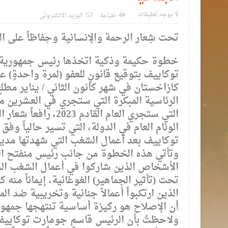
لا يوجد تعليقات
طباعة
البريد الالكترونى
تحت شِعار الرحمة والإنسانية وحِفاظاً على ال
خطوة حكيمة وذكية اتخذها رئيس جمهورية
توكاييف بتوقيع قانونٍ للعفو (لمرة واحدةٍ) 
كازاخستان في شهر كانون الثاني / يناير مطلع
الرئاسية المبكرة التي ستجري في العشرين من 
التي ستجري العام ال
الوئام العام في الدولة، التي تسير حالياً 
توكاييف بعد أعمال الشغب التي شهدتها مدينة
وتأتي هذه الخطوة من جانب رئيس منفتح ال
الأشخاص الذين شاركوا في أعمال الشغب الجم
تحت (تأثير الجماهير) الغوغائية، إيماناً من
الذين ارتكبواً أعمالاً جنائية وتخريبية ضد ال
أن الإصلاح هو ركيزة أساسية تنتهجها جمهور
ولاحظتُ بأن الرئيس قاسم جومارت توكاييف أ