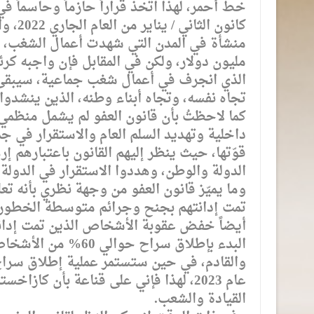
مليون دولار، ولكن في المقابل فإن واجبه كر
الذي انجرف في أعمال شغب جماعية، سيبقى موا
تجاه نفسه، وتجاه أبناء وطنه، الذين ينشدوا 
كما لاحظتُ بأن قانون العفو لم يشمل منظمي 
داخلية وتهديد السلم العام والاستقرار في ج
قوّتها، حيث ينظر إليهم القانون باعتبارهم إ
الدولة والوطن، وهددوا الاستقرار في الدولة و
وما يميّز قانون العفو من وجهة نظري بأنه ت
تمت إدانتهم بجنح وجرائم متوسطة الخطورة 
أيضاً خفض عقوبة الأشخاص الذين تمت إدانت
البدء بإطلاق سراح ح
والقادم، في حين ستستمر عملية إطلاق سراح
عام 2023، لهذا فإني على قناعة بأن كا
القيادة والشعب.