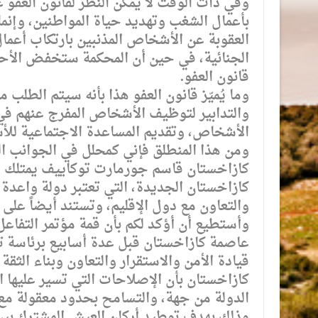
وفي ذات الوقت لا يمكن النظر لقانون العفو 
بأعمال الشغب وتهديد حياة المواطنين، وإنما
العقوبة عن الأشخاص المذنبين بارتكاب أعما
الجنائية، في حين أن المحكمة ستخفض الأحكا
قانون العفو.
وما يُميّز قانون العفو هذا بأنه سيتم الطلب 
والتدابير لتوظيف الأشخاص المفرج عنهم في
الأشخاص، وتقديم المساعدة الاجتماعية للأ
ومن هذا المنطلق فإني كمحلل في الجوانب ال
كازاخستان قاسم جورمارت توكاييف يمتلك الر
كازاخستان الجديدة، التي تعتبر دولة واعد
والتعاون مع دول الإقليم، وتستند أيضاً على
عاصمة كازاخستان قبل عدة أسابيع برئاسة ت
قيادة الأمن والاستقرار والتعاون وبناء الثقة 
كازاخستان بأن الإصلاحات التي تسير عليها 
الدولة من جهة، والتسامح بحدود معقولة مع ا
وذلك بهدف توطيد أركان العيش المشترك بين أ