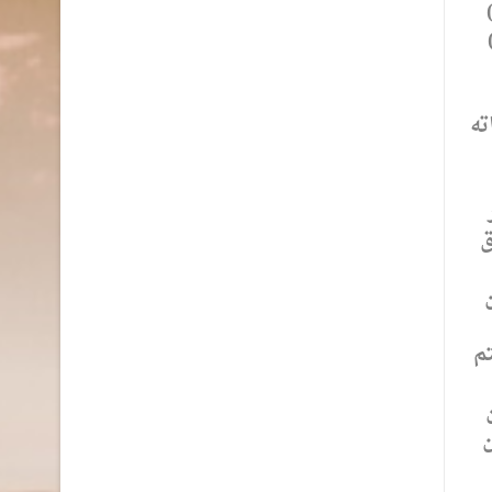
 لهذا اتخذ قراراً حازماً وحاسماً في السيطرة على اعمال الشغب الجماعية خلال الفترة (4-7)
لعام الجاري 2022، والتي طالت حوالي (850) محلاً تجارياً وما يزيد على (1200)
ته
ق
م
ن