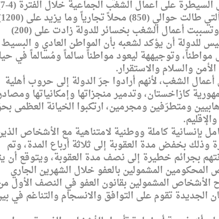
خط أحمر،
كانون الثاني / يناير من ا
منشأة في المدن التي شهدت أعمال الشغب، وتسببت أعمال الشغب بخسائر للدولة زادت على (200)
ئيس للدولة أن يؤكد لشعبه بأن المواطن العادي و البسيط
طناً، وتوجيههة ليعود مواطناً سالماً ومُسالماً في حيا
الأمن والسلام والاستقرار.
أعمال الشغب، لأنهم أرادوا جرّ الدولة إلى حروب أهلية
مهورية كازاخستان، وتدمير منجزاتها وإمكانياتها ومصادر
رهابيين ومتطرّفين ومجرمين، ارتكبوا الخيانة العظمى بح
الإقليم.
عامل بإنسانية كاملة ووطنية لامتناهية مع الأشخاص الذين
وذلك بخفض مدة العقوبة إلى ثلاثة أرباع المدة، وتم
هم بجرائم خطيرة إلى نصف مدة العقوبة، ويتوقع أن يت
والي 60% من الأشخاص المحكومين المشمولين بالعفو خلال الشهرين الجاري
 الأشخاص المشمولين بقانون العفو في النصف الأول من
زاخستان الجديدة تقوم على التوافق والانسجام والتناغم في بي