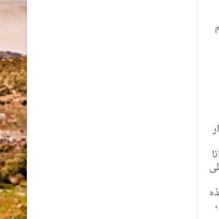
م
ر
ي أستانا
لى
ذه