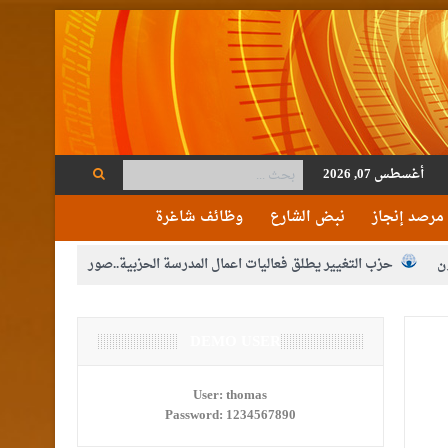
أغسطس 07, 2026
مرصد إنجاز
نبض الشارع
وظائف شاغرة
ن
حزب التغيير يطلق فعاليات اعمال المدرسة الحزبية..صور
م الوصاية الهاشمية التاريخية على المقدسات الإسلامية والمسيحية
ع الإعلام
DEMO USER
النواب يقر مشروع تعديل قانون الملكية العقارية
مكلفين بخدمة العلم (الدفعة الثالثة) إلى مراجعة منصة خدمة العلم
User:
thomas
Password:
1234567890
القاضي محمود أحمد فريحات.. مبارك ومزيدا من التوفيق