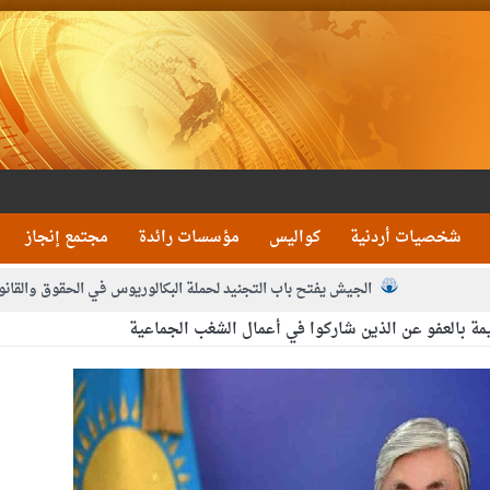
شخصيات أردنية
كواليس
مؤسسات رائدة
مجتمع إنجاز
الجيش يفتح باب التجنيد لحملة البكالوريوس في الحقوق والقانو
 بالعفو عن الذين شاركوا في أعمال الشغب الجماعية
جون و1480 كغم مواد مخدرة
بيان اجتماع عمّان:دع
 يلتقي رؤساء تحرير الصحف اليومية ويؤكد حرص مجلس النواب على شراكة فاعلة م
فيا من العاهل البحريني
الملك يلتقي مجموعة من رفاق السلاح
دعوة ال