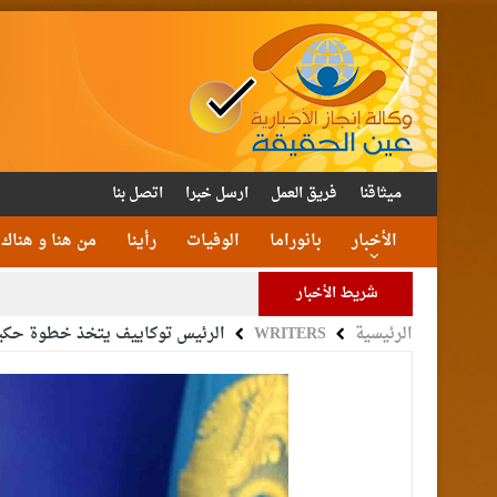
ميثاقنا
فريق العمل
ارسل خبرا
اتصل بنا
الأخبار
بانوراما
الوفيات
رأينا
من هنا و هناك
شريط الأخبار
الرئيسية
WRITERS
الرئيس توكاييف يتخذ خطوة حكيمة
الأمن يتلف 16 مليون حبة كبتا
القاضي
الملك يتلقى اتصالا هات