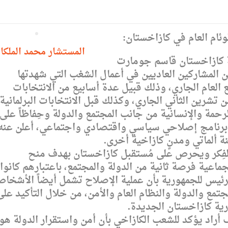
وئام العام في كازاخستان:
المستشار محمد الملكا
 كازاخستان قاسم جومارت
عن المشاركين العاديين في أعمال الشغب التي شهدتها
 العام الجاري، وذلك قبيل عدة أسابيع من الانتخابات
تشرين الثاني الجاري، وكذلك قبل الانتخابات البرلمانية
قادم 2023، رافعاً شعار الرحمة والإنسانية من جانب المجتمع والدولة وحِفاظاً على
وفق برنامج إصلاحي سياسي واقتصادي واجتماعي، أعلن عنه
 ألماتي ومدنٍ كازاخية أخرى.
فِكر ويحرص على مُستقبل كازاخستان بهدف منح
اعية فرصة ثانية من الدولة والمجتمع، باعتبارهم كانوا
ه كرئيس للجمهورية بأن عملية الإصلاح تشمل أيضاً الأشخا
مجتمع والدولة والنظام العام والأمن، من خلال التأكيد على
ية كازاخستان الجديدة.
راد يؤكد للشعب الكازاخي بأن أمن واستقرار الدولة هو