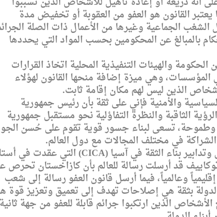
على أنه ذريعة أو إعادة تأهيل للأشخاص الذين تسببوا
 يعتبر القانون هو العفو من العقوبة أو تخفيض مدة
ل الشغب الجماعية وغيرها من الأعمال ذات الصلة الجرائ
م بالمبالغ عن المحكومين بحسب المواد التي يحددها
من الحكومة والهيئات التنفيذية المحلية اتخاذ القرارات
 المؤسسات، وهي ميزة إضافة منحها القانون لهؤلاء
شخاص الذين ليس لهم مكان إقامة ثابت.
سياسية والأمنية فإني على ثقة بأن رئيس جمهورية
ؤية الثاقبة والنظرة التفاؤلية نحو مستقبل جمهورية
ة وطموحة، تسعى لبناء جسور قوية تقوم على حُسن الجوا
 الشراكة في مختلف المجالات مع دول العالم.
وأستطيع أن أؤكد لكم بأن قمة مؤتمر التفاعل وتدابير بناء الثقة في آسيا (CICA) التي عقدت ف
وكاييف قد أرسلت رسالة للعالم بأن كازاخستان تحرص ع
إقليمياً وعالمياً، فيما أرسل قانون العفو رسالة إلى شعب
الدولة بثقة هي إصلاحات تهدف إلى تعميق وتعزيز قوة ه
لأشخاص الذين ارتكبوا جرائم قابلة للعفو من جهة ثانية،
بناء الدولة.