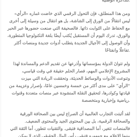
للذاكرة الوطنية.
ومن هذا المنطلق، فإن التحول الرقمي الذي خاضت غماره «الرأي»
ليس انتقالًا من الورق إلى الشاشة، بل هو انتقال من وسيلة إلى أخرى
مع الحفاظ على الثوابت ذاتها. فالصحيفة التي صنعت حضورها عبر الحبر
والورق، تدرك اليوم أن المستقبل يُكتب أيضًا بلغة التكنولوجيا المتطورة،
وأن الوصول إلى الأجيال الجديدة يتطلب أدوات جديدة ومنصات أكثر
تفاعلًا وانفتاحًا.
ولم تتوانَ الدولة بمؤسساتها وأذرعها عن تقديم الدعم والمساندة لهذا
المشروع الإعلامي المهم، فصار الحلم حقيقة في وقت قياسي،
وتنوعت الأدوات والوسائط الحديثة، وتحققت الريادة التي ميزت
“الرأي” على مدى أكثر من خمسة وخمسين عامًا، بإصرار وعزيمة من
قيادتها وكوادرها، لتحقيق النقلة المنشودة عبر منصات متعددة وقنوات
رياضية وإخبارية ومتخصصة.
لقد أثبتت التجارب العالمية أن الصراع ليس بين الصحافة الورقية
والصحافة الرقمية، بل بين المحتوى الجيد والمحتوى الضعيف.
فالمنصات تتغير، أما المصداقية فتبقى. والتقنيات تتطور، أما الثقة التي
يبنيها الإعلام مع جمهوره فتبقى رأس المال الحقيقي الذي لا يمكن