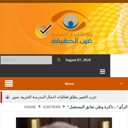
August 07, 2026
Menu
حزب التغيير يطلق فعاليات اعمال المدرسة الحزبية..صور
“الرأي”.. ذاكرة وطن تعانق المستقبل
WRITERS
HOME
الجيش يفتح باب التجنيد لحملة البكالوريوس في الحقوق والقانون
بيان اجتماع عمّان:دعم الوصاية الهاشمية التاريخية على المقدسات