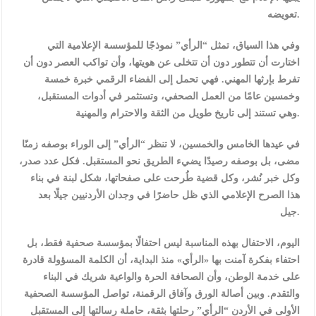
تعويضه.
وفي هذا السياق، تمثل “الرأي” نموذجًا للمؤسسة الإعلامية التي
اختارت أن تتطور دون أن تتخلى عن هويتها، وأن تواكب العصر دون أن
تفرط بإرثها المهني. فهي تحمل إلى الفضاء الرقمي خبرة خمسة
وخمسين عامًا من العمل الصحفي، وتستثمر في أدوات المستقبل،
وهي تستند إلى تاريخ طويل من الثقة والاحترام والمهنية.
في عيدها الخامس والخمسين، لا تنظر “الرأي” إلى الوراء بوصفه زمنًا
مضى، بل بوصفه رصيدًا يضيء الطريق نحو المستقبل. فكل عدد صدر،
وكل خبر نُشر، وكل قضية طُرحت على صفحاتها، شكل لبنة في بناء
هذا الصرح الإعلامي الذي ظل حاضرًا في وجدان الأردنيين جيلًا بعد
جيل.
اليوم، الاحتفال بهذه المناسبة ليس احتفالًا بمؤسسة صحفية فقط، بل
احتفاء بفكرة آمنت بها «الرأي» منذ البداية، أن الكلمة المسؤولة قادرة
على خدمة الوطن، وأن الصحافة الحرة والواعية شريك في البناء
والتقدم. وبين أصالة الورق وآفاق الرقمنة، تواصل المؤسسة الصحفية
الأولى في الأردن “الرأي” رحلتها بثقة، حاملة رسالتها إلى المستقبل