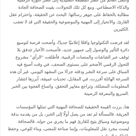
وانتقل العالم من عصر المطبعة التقليدية إلى عصر الثورة الرقمية
والذكاء الاصطناعي. ومع كل تلك التحولات، بقيت الصحافة الجادة
مطالبة بالحفاظ على جوهر رسالتها: البحث عن الحقيقة، واحترام عقل
القارئ، والانحياز إلى المهنية والموضوعية والحقيقة التي قد لا تعجب
الكثيرين.
لقد فرضت التكنولوجيا واقعًا إعلاميًا جديدًا، وأضحت فرصة لتوسيع
دائرة التأثير والوصول إلى جمهور جديد، فأصبحت الأخبار تتدفق بلا
توقف عبر الشاشات والمنصات الرقمية، فأطلقت “الرأي” مشروع
التحول الرقمي الأضخم على مستوى الصحف، في وقت أصبح فيه
السباق على سرعة النشر ودقته جزءًا من المشهد اليومي. غير أن هذه
السرعة الهائلة أفرزت، في المقابل، تحديات عميقة، أبرزها انتشار
المعلومات المضللة، وتراجع معايير التحقق، واتساع الفجوة بين الخبر
السريع والمعرفة الرصينة.
هنا، برزت القيمة الحقيقية للصحافة المهنية التي تمثلها المؤسسات
العريقة. فالمسألة لم تعد من يصل أولًا إلى الخبر، بل من يقدمه بدقة
وموضوعية وسياق يتيح للقارئ فهم ما يجري من حوله. فالصحافة
ليست مجرد نقل للمعلومات، وإنما صناعة للمعنى، وبناء للوعي، وحفظ