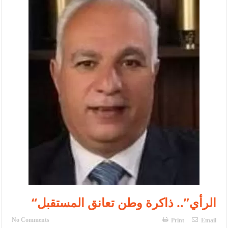
الإسلامية والمسيحية
الأمن يتلف 16 مليون حبة كبتاجون و1480 كغم مواد مخدرة
النواب يقر مشروع تعديل قانون الملكية العقارية
القاضي يلتقي رؤساء تحرير الصحف اليومية ويؤكد حرص مجلس النواب
على شراكة فاعلة مع الإعلام
دعوة المكلفين بخدمة العلم (الدفعة الثالثة) إلى مراجعة منصة خدمة
العلم
الملك يلتقي مجموعة من رفاق السلاح
الملك يتلقى اتصالا هاتفيا من العاهل البحريني
القاضي محمود أحمد فريحات.. مبارك ومزيدا من التوفيق
“الرأي”.. ذاكرة وطن تعانق المستقبل
No Comments
Print
Email