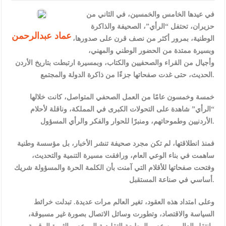
في عيدها الخامس والخمسين، في الثاني من
حزيران، تحتفل “الرأي”، الصحيفة والذاكرة
عماد عبدالرحمن
الوطنية، بمرور أكثر من نصف قرن على صدورها،
وبسيرة ممتدة من الحضور الوطني والمهني،
وأجيال من القراء والصحفيين والكتاب، وبمسيرة ارتبطت بتاريخ الأردن
الحديث، حتى غدت صفحاتها جزءًا من ذاكرة الدولة والمجتمع.
خمسة وخمسون عامًا من العمل الصحفي المتواصل، كانت خلالها
“الرأي” شاهدة على التحولات الكبرى في المملكة، وناقلة لأحلام
الأردنيين وطموحاتهم، ومنبرًا للحوار والفكر والرأي المسؤول.
فمنذ انطلاقتها، لم تكن مجرد صحيفة تنشر الأخبار، بل مؤسسة وطنية
ساهمت في بناء الوعي العام، ورافقت مسيرة التنمية والتحديث،
وفتحت صفحاتها للأقلام التي آمنت بأن الكلمة الحرة والمسؤولة شريك
أساسي في صناعة المستقبل.
وعلى امتداد هذه العقود، تغير العالم مرات عديدة. تبدلت خرائط
السياسة والاقتصاد، وتطورت وسائل الاتصال بصورة غير مسبوقة،