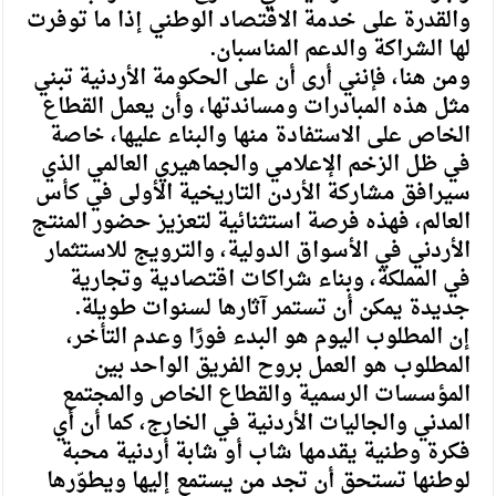
والقدرة على خدمة الاقتصاد الوطني إذا ما توفرت
لها الشراكة والدعم المناسبان.
ومن هنا، فإنني أرى أن على الحكومة الأردنية تبني
مثل هذه المبادرات ومساندتها، وأن يعمل القطاع
الخاص على الاستفادة منها والبناء عليها، خاصة
في ظل الزخم الإعلامي والجماهيري العالمي الذي
سيرافق مشاركة الأردن التاريخية الأولى في كأس
العالم، فهذه فرصة استثنائية لتعزيز حضور المنتج
الأردني في الأسواق الدولية، والترويج للاستثمار
في المملكة، وبناء شراكات اقتصادية وتجارية
جديدة يمكن أن تستمر آثارها لسنوات طويلة.
إن المطلوب اليوم هو البدء فورًا وعدم التأخر،
المطلوب هو العمل بروح الفريق الواحد بين
المؤسسات الرسمية والقطاع الخاص والمجتمع
المدني والجاليات الأردنية في الخارج، كما أن أي
فكرة وطنية يقدمها شاب أو شابة أردنية محبة
لوطنها تستحق أن تجد من يستمع إليها ويطوّرها