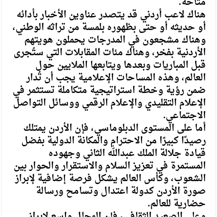
متاحة.
هناك لاعب أردني قد يتصدر عناوين الأخبار بأدائه
أو حديثه أو حتى بظهوره بلمسة من تراثه الوطني،
وهناك مشجعون في المدرجات يحملون هويتهم
الأردنية بفخر، وهناك مئات المقابلات التي ستُجرى
قبل المباريات وبعدها ويتابعها الملايين حول
العالم، وهذه المساحات الإعلامية يجب أن تُدار
ضمن رؤية وخطة استراتيجية متكاملة تستثمر في
الإعلام التقليدي والإعلام الرقمي ووسائل التواصل
الاجتماعي.
أما على المستوى الدبلوماسي، فإن الأردن يمتلك
رصيدًا كبيرًا من الاحترام والمكانة الدولية بفضل
قيادة جلالة الملك عبدالله الثاني وجهوده
المستمرة في تعزيز السلام والاستقرار والحوار بين
الشعوب، وكأس العالم يشكل فرصة إضافية لإبراز
صورة الأردن كدولة اعتدال وتسامح ورسالة
حضارية للعالم.
وعلى الصعيد الثقافي، فإن المجال واسع لإبراز