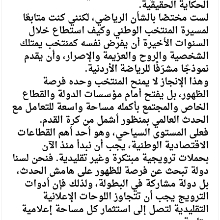
الحكاية الحقيقية.
لست مختصًا بالشأن الرياضي، لكنني كنت متابعًا
لمسيرة المنتخب الوطني وكيف استطاع خلال
السنوات الأخيرة أن يفرض نفسه كمنتخب يمتلك
الشخصية والروح والعزيمة والإصرار، وأن يقدم
نموذجًا مشرّفًا للرياضة الأردنية.
وهذا الإنجاز لا يمنح المنتخب وحده فرصة
الظهور، بل يفتح أمام مؤسسات الدولة والقطاع
الخاص والمجتمع بأكمله مساحة واسعة للتعامل مع
الحدث العالمي بمنظور أشمل من كرة القدم.
فعلى المستوى السياحي، وهو أحد أهم القطاعات
الاقتصادية الوطنية، يجب أن نبدأ منذ الآن
بحملات ترويجية مبتكرة وغير تقليدية. فنحن لسنا
دولة تبحث عن فرصة للظهور على هامش الحدث،
بل دولة مشاركة في البطولة، ولذلك فإن أدوات
الترويج يجب أن تتجاوز اللوحات الإعلانية
التقليدية لتصل إلى استثمار كل مساحة إعلامية