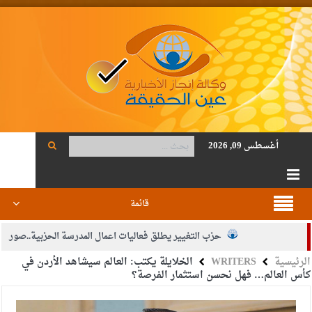
أغسطس 09, 2026
قائمة
حزب التغيير يطلق فعاليات اعمال المدرسة الحزبية..صور
الرئيسية
WRITERS
الخلايلة يكتب: العالم سيشاهد الأردن في
الجيش يفتح باب التجنيد لحملة البكالوريوس في الحقوق والقانون
كأس العالم… فهل نحسن استثمار الفرصة؟
بيان اجتماع عمّان:دعم الوصاية الهاشمية التاريخية على المقدسات