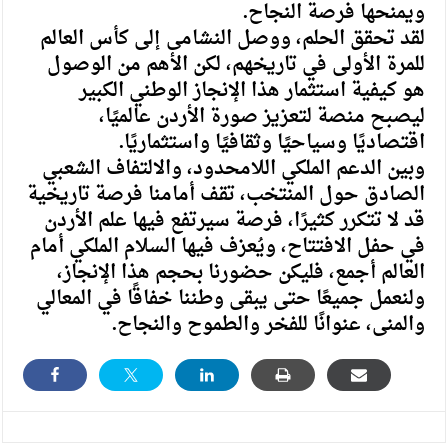
ويمنحها فرصة النجاح.
لقد تحقق الحلم، ووصل النشامى إلى كأس العالم
للمرة الأولى في تاريخهم، لكن الأهم من الوصول
هو كيفية استثمار هذا الإنجاز الوطني الكبير
ليصبح منصة لتعزيز صورة الأردن عالميًا،
اقتصاديًا وسياحيًا وثقافيًا واستثماريًا.
وبين الدعم الملكي اللامحدود، والالتفاف الشعبي
الصادق حول المنتخب، تقف أمامنا فرصة تاريخية
قد لا تتكرر كثيرًا، فرصة سيرتفع فيها علم الأردن
في حفل الافتتاح، ويُعزف فيها السلام الملكي أمام
العالم أجمع، فليكن حضورنا بحجم هذا الإنجاز،
ولنعمل جميعًا حتى يبقى وطننا خفاقًا في المعالي
والمنى، عنوانًا للفخر والطموح والنجاح.