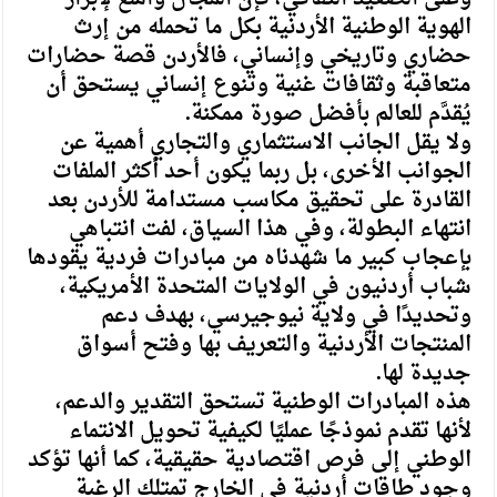
الهوية الوطنية الأردنية بكل ما تحمله من إرث
حضاري وتاريخي وإنساني، فالأردن قصة حضارات
متعاقبة وثقافات غنية وتنوع إنساني يستحق أن
يُقدَّم للعالم بأفضل صورة ممكنة.
ولا يقل الجانب الاستثماري والتجاري أهمية عن
الجوانب الأخرى، بل ربما يكون أحد أكثر الملفات
القادرة على تحقيق مكاسب مستدامة للأردن بعد
انتهاء البطولة، وفي هذا السياق، لفت انتباهي
بإعجاب كبير ما شهدناه من مبادرات فردية يقودها
شباب أردنيون في الولايات المتحدة الأمريكية،
وتحديدًا في ولاية نيوجيرسي، بهدف دعم
المنتجات الأردنية والتعريف بها وفتح أسواق
جديدة لها.
هذه المبادرات الوطنية تستحق التقدير والدعم،
لأنها تقدم نموذجًا عمليًا لكيفية تحويل الانتماء
الوطني إلى فرص اقتصادية حقيقية، كما أنها تؤكد
وجود طاقات أردنية في الخارج تمتلك الرغبة