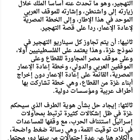
التهجير، وهو ما تحدث عنه أساسا الملك خلال
زيارته إلى واشنطن، وإشارته للموقف العربي
الموحد في هذا الإطار، وإلى الخطة المصرية
لإعادة الإعمار، ردا على قصة التهجير.
ثانيها: أن يتم تجاوز كل سيناريو التهجير في
نموذج غزة، وهذا يعتمد على الفلسطينيين أولا،
وعلى موقف مصر المجاورة للقطاع وعلى
الموقفين العربي والدولي، وخطة إعادة الإعمار
المصرية، القائمة على إعادة الإعمار دون إخراج
أبناء غزة من القطاع، وهي خطة تشاركت بها
أطراف عربية ومؤسسات دولية.
ثالثها: إيجاد حل بشأن هوية الطرف الذي سيحكم
غزة في ظل إشكالات كثيرة ترتبط بمحاولات
إسرائيل استئناف الحرب، مع وقفها للمساعدات
في ذات توقيت القمة، وهي رسالة ضغط واضحة،
والكلام هنا عن عدة احتمالات من بينها دور محتمل