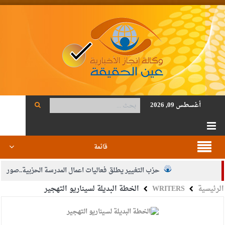
أغسطس 09, 2026
قائمة
حزب التغيير يطلق فعاليات اعمال المدرسة الحزبية..صور
الرئيسية
WRITERS
الخطة البديلة لسيناريو التهجير
الجيش يفتح باب التجنيد لحملة البكالوريوس في الحقوق والقانون
بيان اجتماع عمّان:دعم الوصاية الهاشمية التاريخية على المقدسات