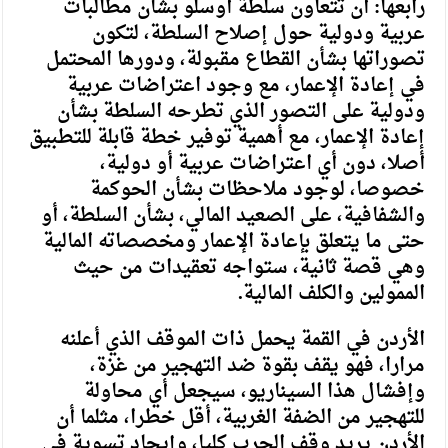
رابعها: أن تتعاون سلطة أوسلو بشأن مطالبات
عربية ودولية حول إصلاح السلطة، لتكون
تصوراتها بشأن القطاع مقبولة، ودورها المحتمل
في إعادة الإعمار، مع وجود اعتراضات عربية
ودولية على التصور الذي تطرحه السلطة بشأن
إعادة الإعمار، مع أهمية توفير خطة قابلة للتطبيق
أصلا، دون أي اعتراضات عربية أو دولية،
خصوصا، لوجود ملاحظات بشأن الحوكمة
والشفافية، على الصعيد المالي، بشأن السلطة، أو
حتى ما يتعلق بإعادة الإعمار ومخصصاته المالية
وهي قصة ثانية، ستواجه تعقيدات من حيث
الممولين والكلف المالية.
الأردن في القمة يحمل ذات الموقف الذي أعلنه
مرارا، فهو يقف بقوة ضد التهجير من غزة،
وإفشال هذا السيناريو، سيجعل أي محاولة
للتهجير من الضفة الغربية، أقل خطرا، مثلما أن
الأردن يريد وقف الحرب كليا، وإيجاد تسوية في