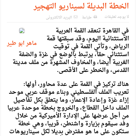
الإسلامية والمسيحية
الخطة البديلة لسيناريو التهجير
الأمن يتلف 16 مليون حبة كبتاجون و1480 كغم مواد مخدرة
لا يوجد تعليقات
طباعة
البريد الالكترونى
النواب يقر مشروع تعديل قانون الملكية العقارية
في القاهرة تنعقد القمة العربية
القاضي يلتقي رؤساء تحرير الصحف اليومية ويؤكد حرص مجلس
الاستثنائية اليوم، وقد سبقتها قمة
ماهر ابو طير
الرياض، وتأتي القمة في توقيت
النواب على شراكة فاعلة مع الإعلام
استثنائي حقا، يرتبط بالوضع في غزة والضفة
دعوة المكلفين بخدمة العلم (الدفعة الثالثة) إلى مراجعة منصة خدمة
الغربية أيضا، والمخاوف المشهرة من ملف مدينة
القدس، والخطر على الأقصى.
العلم
الملك يلتقي مجموعة من رفاق السلاح
هناك تركيز في القمة على عدة محاور، أولها:
تعريب الملف الفلسطيني وبناء موقف عربي موحد
الملك يتلقى اتصالا هاتفيا من العاهل البحريني
إزاء غزة وإعادة الإعمار، وما يتعلق بكل تفاصيل
القاضي محمود أحمد فريحات.. مبارك ومزيدا من التوفيق
الملف داخل القطاع، والخروج بخطة موحدة عربيا
من أجل عرضها على الإدارة الأميركية من خلال
وفد سيقوم بزيارة واشنطن، قريبا، وهي خطة
ستكون على ما هو مفترض بديلا لكل سيناريوهات