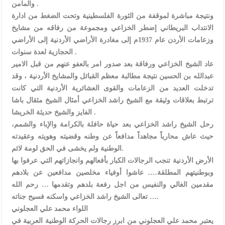
والمامن .
ونتيجة مباشرة لموقفة من الثورة الفلسطينية وتحت الضغط من ادارة
الانتداب البريطاني إضطر الخزاعي ومجموعة من رفاقه من مشايخ
وزعامات الأردن عام 1937م إلى مغادرة الأراضي الأردنية إلى الأراضي
الحجازية لعدة سنوات .
عاد الشيخ الخزاعي ورفاقة بعد صدور امر بالعفو عنهم من قبل الامير
عبدالله بن الحسين نتيجة مطالبة معظم القبائل والمشايخ الأردنية ، وقد
تدخلت العديد من الزعامات والقوى العشائرية الأردنية التي كانت
ترتبط بعلاقات وثيقة مع الشيخ راشد الخزاعي أمثال الشيخ مثقال باشا
الفايز والشيخ حديثة الخريشا .
رحل الشيخ راشد الخزاعي بعد حياة حافلة بالكرامة والإباء والشمم،
حيث عاش محارباً مجاهداً مدافعاً عن وطنه وقضيته وهويته وعقيدته
الوطنية ولم يخشى في الحق لومة لائم.
الأرض الأردنية تنجب الرجالات الكبار بأفعالهم وانجازاتهم التي عرفوا بها
وبوطنيتهم المطلقة…. عاشوا أوفياء مخلصين مدافعين عن بلادهم
مقدمين الغالي والنفيس من اجل رفعة بلدهم وتقدمها … رحم الله
تعالى الشيخ راشد الخزاعي واسكنه فسيح جناته ….
اللواء محمد علي العجلوني
يعتبر محمد علي العجلوني من ابرز رجالات الحركة الوطنية العربية في