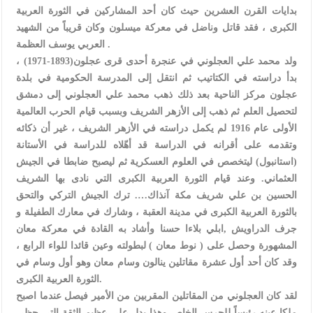
بدايات القرن العشرين حيث كان أحد المشاركين في الثورة العربية
الكبرى ، فقد قاتل وناضل في معركة ميسلون وكان قريباً من الشهيد
العربي يوسف العظمة .
ولد محمد علي العجلوني في عنجرة أحدى قرى عجلون(1893-1971) ،
بدأ دراسته في الكتاتيب ثم انتقل إلى المدرسة الحكومية في بلدة
عجلون مركز الناحية بعد ذلك ذهب محمد علي العجلوني إلى دمشق
لتحصيل العلم ثم ذهب إلى الأزهر الشريف وبسبب قيام الحرب العالمية
الأولى عام 1916 لم يكمل دراسته في الأزهر الشريف ، غير أن ذكائه
وتقدمه على أقرانه في الدراسة قد أهّلاه للدراسة في الأستانة
(استانبول) ليتخصص في العلوم العسكرية ثم ليصبح ضابطا في الجيش
العثماني. وعند قيام الثورة العربية الكبرى التي نادى بها الشريف
الحسين بن علي شريف مكة آنذاك…. ترك الجيش التركي والتحق
بالثورة العربية الكبرى في مدينة العقبة ، وشارك في معارك الطفيلة و
جرف الدراويش ,ابلي بلاءا حسنا وأشاد به القادة في معركة معان
المشهورة وحصل على ( نوط معان ) لبطولته وعين قائدا للواء الرابع ،
وقد كان أحد أول عشرة مقاتلين ينالون وسام معان وهو أول وسام في
الثورة العربية الكبرى.
لقد كان العجلوني من المقاتلين المقربين من الأمير فيصل عندما اصبح
ملكا عينه رئيساً للحرس الخاص وهذا يدل على عظيم الثقة التي حظي