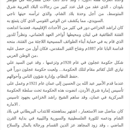
بلودان ، الذي عقد من قبل عدد كبير من رجالات البلاد العربية شرق
المتوسط، من أجل وحدة بلاد الشام، والذي ترأسه حينها ناجي
السويدي، مما يكشف عن الوعي القومي الذي كان يتمتع به.
كان لراشد الخزاعي دور في كثير من الأحداث الإقليمية، فعندما اندلعت
الفتنة الطائفية في لبنان ومحيطها أواخر العهد العثماني، ونظراً للدور
الذي قام به في حماية أبناء الطوائف المسيحية اللاجئة من الفتنة، منحه
قداسة البابا عام 1887م وشاح القبر المقدس، فكان أول من حصل عليه
من الوطن العربي،
شكل حكومة عجلون في عام 1920م وتزعمها ، وقد عين السيد علي
نيازي التل كقائم مقام لتلك الحكومة… ولعبت حكومة عجلون دوراً في
حفظ النظام، وإدارة شؤون الناس وأحوالهم.
عندما قدم الأمير عبد الله بن الحسين إلى عمان عام 1921م وعمل على
تأسيس إمارة شرق الأردن، انضوت هذه الحكومة تحت سلطة الحكومة
المركزية في عمان، وقد ساهم الشيخ راشد الخزاعي بجهود تاسيس
الاماره .
كان مناضل ضد الاستعمار ، اشتهر بمناهضته للانتداب البريطاني في بلاد
الشام ودعمه للثورة الفلسطينية والسورية والليبية في بداية القرن
الماضي ، وقد زود المجاهد عز الدين القسام ورجالة بالمال والسلاح