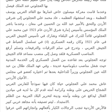
بها العجلوني عند الملك فيصل
وعندما قامت معركة ميسلون خاض غمارها مع القائد العربي يوسف
العظمة ، وبعد استشهاد العظمه ، عاد محمد علي العجلوني إلى شرقي
الأردن والتحق بالأمير عبد الله بن الحسين في معان ، وعندما باشر
الملك المؤسس بتأسيس إمارة شرق الأردن عام 1921 عين محمد علي
العجلوني قائداً للدرك في البلقاء وشارك في تأسيس الجيش العربي
في عام 1921 وكان رقمه العسكري (4) في تسلسل الضباط في
الجيش العربي ، وتدرج في سلم الترقيات والترفيعات وتسلم أرفع
المناصب العسكرية فلقد وصل إلى منصب مساعد قائد الجيش.
توجه العجلوني بعد تقاعده من العمل العسكري إلى الخدمة المدنية
حيث شغل مناصب دبلوماسية عديدة ، وفي عهد الملك طلال بن عبد
الله عين العجلوني وزيراً للداخلية بعدها تم اختياره كعضو في مجلس
الأعيان الأردني .
عاش محمد علي العجلوني حياة كان فيها نموذجاً للفارس العربي
الشجاع الحريص على وطنه وكرامة أمته قدم كل ما لديه في ميادين
القتال ليدافع عن وطنه وأمته ودينة لتحرير البلاد العربية من الظلم
الاستبداد ، ليتم تصنيفه بأنه مجاهد عربي كبير.
فالأرض الأردنية تنجب الرجالات الكبار بأفعالهم وانجازاتهم التي عرفوا