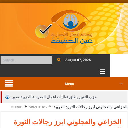
August 07, 2026
Menu
حزب التغيير يطلق فعاليات اعمال المدرسة الحزبية..صور
الخزاعي والعجلوني ابرز رجالات الثورة العربية
WRITERS
HOME
الجيش يفتح باب التجنيد لحملة البكالوريوس في الحقوق والقانون
بيان اجتماع عمّان:دعم الوصاية الهاشمية التاريخية على المقدسات
الخزاعي والعجلوني ابرز رجالات الثورة