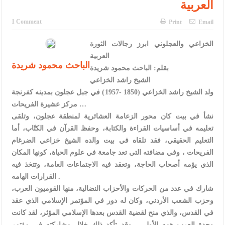
العربية
الإسلامية والمسيحية
الأمن يتلف 16 مليون حبة كبتاجون و1480 كغم مواد مخدرة
1 Comment
Print
Email
النواب يقر مشروع تعديل قانون الملكية العقارية
الخزاعي والعجلوني ابرز رجالات الثورة
العربية
القاضي يلتقي رؤساء تحرير الصحف اليومية ويؤكد حرص مجلس النواب
الباحث محمود شريدة
بقلم: الباحث محمود شريدة
على شراكة فاعلة مع الإعلام
الشيخ راشد الخزاعي
ولد الشيخ راشد الخزاعي (1850 -1957) في جبل عجلون بمدينه كفرنجة
دعوة المكلفين بخدمة العلم (الدفعة الثالثة) إلى مراجعة منصة خدمة
مركز عشيرة الفريحات …
نشأ في بيت كان محور الزعامة العشائرية لمنطقة عجلون، وتلقى
العلم
تعليمه في أساسيات القراءة والكتابة، وحفظ القرآن في الكتّاب، أما
الملك يلتقي مجموعة من رفاق السلاح
التعليم الحقيقي، فقد تلقاه في بيت والده الشيخ خزاعي الضرغام
الفريحات ، وفي مضافته التي تعد جامعة في علوم الحياة، كونها المكان
الملك يتلقى اتصالا هاتفيا من العاهل البحريني
الذي يؤمه أصحاب الحاجة، وتعقد فيه الاجتماعات العامة، وتتخذ فيه
القاضي محمود أحمد فريحات.. مبارك ومزيدا من التوفيق
القرارات الهامه .
شارك في عدد من الحركات والأحزاب النضالية، منها القوميون العرب،
وحزب الشعب الأردني، وكان له دور في المؤتمر الإسلامي الذي عقد
في القدس، والذي منح لقضية القدس بعدها الإسلامي المؤثر، لقد كانت
وحدة العرب همه الأول، ، وقد تأكد ذلك خلال مشاركته في مؤتمر