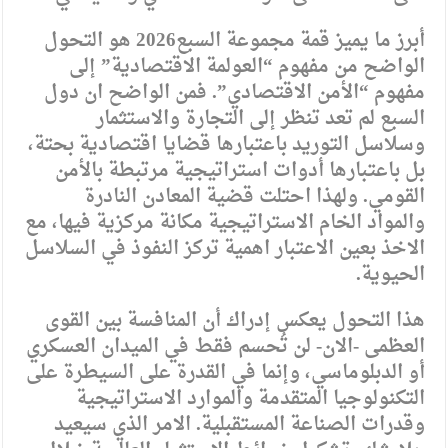
أبرز ما يميز قمة مجموعة السبع2026 هو التحول
الواضح من مفهوم “العولمة الاقتصادية” إلى
مفهوم “الأمن الاقتصادي”. فمن الواضح ان دول
السبع لم تعد تنظر إلى التجارة والاستثمار
وسلاسل التوريد باعتبارها قضايا اقتصادية بحتة،
بل باعتبارها أدوات استراتيجية مرتبطة بالأمن
القومي. ولهذا احتلت قضية المعادن النادرة
والمواد الخام الاستراتيجية مكانة مركزية فيها، مع
الاخذ بعين الاعتبار اهمية تركز النفوذ في السلاسل
الحيوية.
هذا التحول يعكس إدراك أن المنافسة بين القوى
العظمى -الان- لن تُحسم فقط في الميدان العسكري
أو الدبلوماسي، وإنما في القدرة على السيطرة على
التكنولوجيا المتقدمة والموارد الاستراتيجية
وقدرات الصناعة المستقبلية. الامر الذي سيعيد