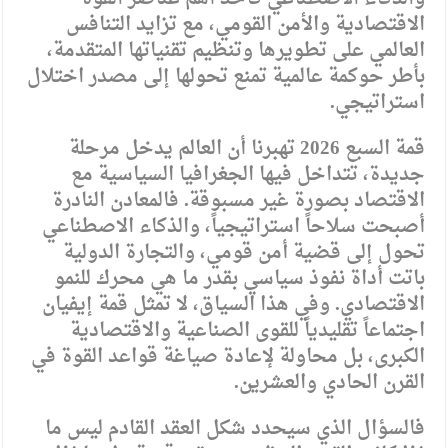
الاقتصادية والأمن القومي، مع تزايد التنافس
العالمي على تطويرها وتنظيم تقنياتها المتقدمة،
بأطر حوكمة عالمية تمنع تحولها إلى مصدر اختلال
استراتيجي.
قمة السبع 2026 تهبرنا أن العالم يدخل مرحلة
جديدة، تتداخل فيها الجغرافيا السياسية مع
الاقتصاد بصورة غير مسبوقة. فالمعادن النادرة
أصبحت سلاحاً استراتيجياً، والذكاء الاصطناعي
تحول إلى قضية أمن قومي، والتجارة الدولية
باتت أداة نفوذ سياسي بقدر ما هي محرك للنمو
الاقتصادي. وفي هذا السياق، لا تمثل قمة إيفيان
اجتماعاً تقليدياً للقوى الصناعية والاقتصادية
الكبرى، بل محاولة لإعادة صياغة قواعد القوة في
القرن الحادي والعشرين.
فالسؤال الذي سيحدد شكل العقد القادم ليس ما