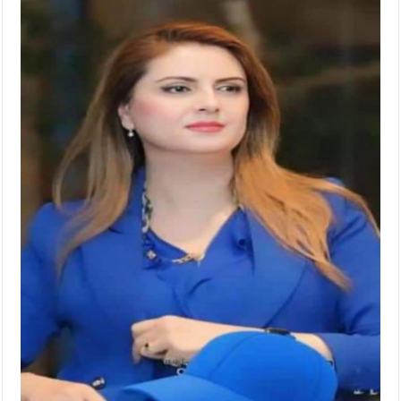
الإسلامية والمسيحية
الأمن يتلف 16 مليون حبة كبتاجون و1480 كغم مواد مخدرة
النواب يقر مشروع تعديل قانون الملكية العقارية
القاضي يلتقي رؤساء تحرير الصحف اليومية ويؤكد حرص مجلس
النواب على شراكة فاعلة مع الإعلام
دعوة المكلفين بخدمة العلم (الدفعة الثالثة) إلى مراجعة منصة خدمة
العلم
الملك يلتقي مجموعة من رفاق السلاح
الملك يتلقى اتصالا هاتفيا من العاهل البحريني
القاضي محمود أحمد فريحات.. مبارك ومزيدا من التوفيق