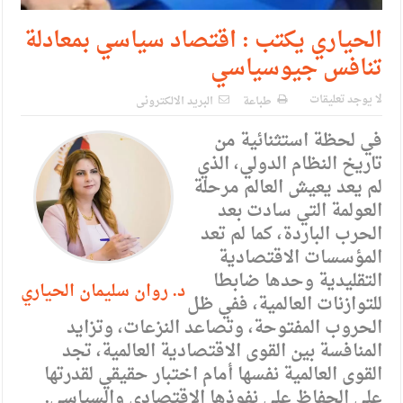
الحياري يكتب : اقتصاد سياسي بمعادلة
تنافس جيوسياسي
لا يوجد تعليقات
طباعة
البريد الالكترونى
في لحظة استثنائية من
تاريخ النظام الدولي، الذي
لم يعد يعيش العالم مرحلة
العولمة التي سادت بعد
الحرب الباردة، كما لم تعد
المؤسسات الاقتصادية
التقليدية وحدها ضابطا
د. روان سليمان الحياري
للتوازنات العالمية، ففي ظل
الحروب المفتوحة، وتصاعد النزعات، وتزايد
المنافسة بين القوى الاقتصادية العالمية، تجد
القوى العالمية نفسها أمام اختبار حقيقي لقدرتها
على الحفاظ على نفوذها الاقتصادي والسياسي.