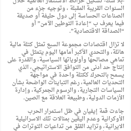
-بلا شك- تشكيل خرائط الاستثمار العالمية خلال
السنوات القريبة المقبلة ، وتوجيه جزء من
الصناعات الحساسة إلى دول حليفة أو صديقة
فيما يعرف ب “إعادة التوطين الآمن” أو
“الصداقة الاقتصادية”.
لا تزال اقتصادات مجموعة السبع تمثل كتلة مالية
هائلة، والتحدي الأكبر أمامها اليوم يتمثل في
تماهي مصالحها وأولوياتها السياسية، والقدرة على
إنتاج حد أدنى من التوافق الاستراتيجي، الذي
يسمح بالتحرك ككتلة واحدة في مواجهة
التحديات العالمية، رغم التباينات الواضحة بشأن
السياسات التجارية، والرسوم الجمركية، وإدارة
الأزمات الدولية، وطبيعة العلاقة مع الصين.
جاءت قمة إيفيان في ظل استمرار الحرب
الأوكرانية وعدم اليقين بمئالات تلك الاسرائيلية
الايرانية، وتزايد القلق من تداعيات التوترات في