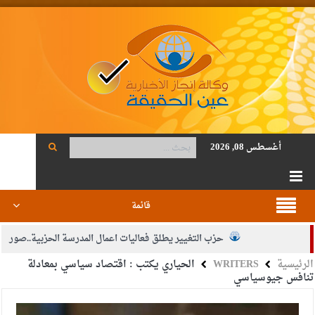
أغسطس 08, 2026
قائمة
حزب التغيير يطلق فعاليات اعمال المدرسة الحزبية..صور
الرئيسية
WRITERS
الحياري يكتب : اقتصاد سياسي بمعادلة
الجيش يفتح باب التجنيد لحملة البكالوريوس في الحقوق والقانون
تنافس جيوسياسي
بيان اجتماع عمّان:دعم الوصاية الهاشمية التاريخية على المقدسات