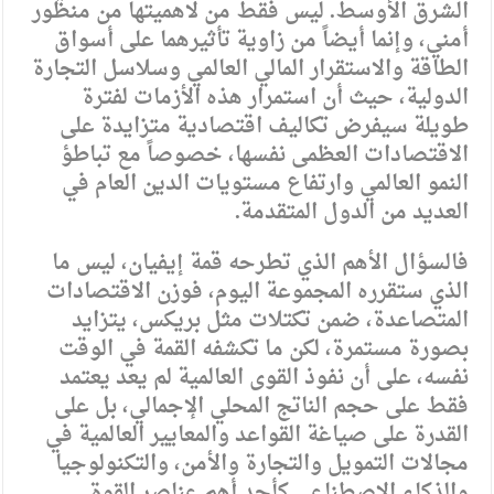
الشرق الأوسط. ليس فقط من لاهميتها من منظور
أمني، وإنما أيضاً من زاوية تأثيرهما على أسواق
الطاقة والاستقرار المالي العالمي وسلاسل التجارة
الدولية، حيث أن استمرار هذه الأزمات لفترة
طويلة سيفرض تكاليف اقتصادية متزايدة على
الاقتصادات العظمى نفسها، خصوصاً مع تباطؤ
النمو العالمي وارتفاع مستويات الدين العام في
العديد من الدول المتقدمة.
فالسؤال الأهم الذي تطرحه قمة إيفيان، ليس ما
الذي ستقرره المجموعة اليوم، فوزن الاقتصادات
المتصاعدة، ضمن تكتلات مثل بريكس، يتزايد
بصورة مستمرة، لكن ما تكشفه القمة في الوقت
نفسه، على أن نفوذ القوى العالمية لم يعد يعتمد
فقط على حجم الناتج المحلي الإجمالي، بل على
القدرة على صياغة القواعد والمعايير العالمية في
مجالات التمويل والتجارة والأمن، والتكنولوجيا
والذكاء الاصطناعي كأحد أهم عناصر القوة