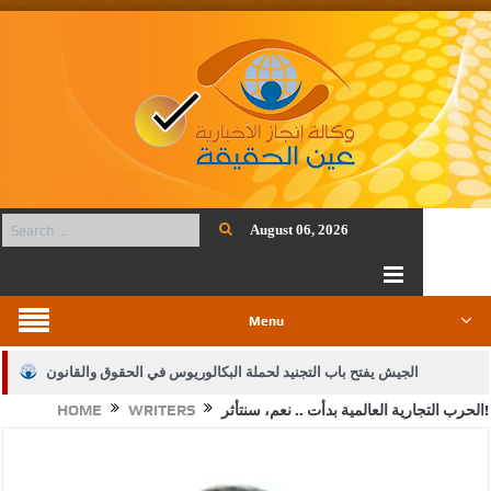
August 06, 2026
Menu
الجيش يفتح باب التجنيد لحملة البكالوريوس في الحقوق والقانون
الحرب التجارية العالمية بدأت .. نعم، سنتأثر!
WRITERS
HOME
بيان اجتماع عمّان:دعم الوصاية الهاشمية التاريخية على المقدسات
الإسلامية والمسيحية