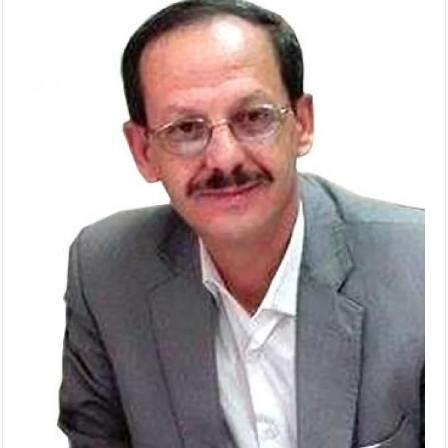
الأمن يتلف 16 مليون حبة كبتاجون و1480 كغم مواد مخدرة
النواب يقر مشروع تعديل قانون الملكية العقارية
القاضي يلتقي رؤساء تحرير الصحف اليومية ويؤكد حرص مجلس النواب
على شراكة فاعلة مع الإعلام
دعوة المكلفين بخدمة العلم (الدفعة الثالثة) إلى مراجعة منصة خدمة
العلم
الملك يلتقي مجموعة من رفاق السلاح
الملك يتلقى اتصالا هاتفيا من العاهل البحريني
القاضي محمود أحمد فريحات.. مبارك ومزيدا من التوفيق
عارف بيك فريحات.. مبارك وبكم تزهو المناصب