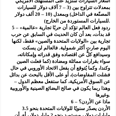
أسعار السيارات ستزيد على المستهلك الأمريكي
بمعدلات تتراوح بين (3 – 7 آلاف دولار للسيارات
المصنّعة في الداخل) وبمعدل (10 – 20 ألف دولار
للسيارات المستوردة من الخارج).
5 – ردود فعل العالم تؤكد أن حربًا تجارية «عالمية»
قد بدأت، بعد أن كان الحديث في السابق عن حرب
تجارية بين «الولايات المتحدة والصين» فقط، لكنها
اليوم صارت أكثر شمولية. فالعالم لن يسكت
وسيدافع كلٌّ عن اقتصاده وفق قدراته وإمكاناته،
سواء بقرارات مماثلة ومضادة (كما فعلت الصين
وكندا، وكما يُتوقع أن يفعل الاتحاد الأوروبي في حال
فشلت المفاوضات)، أو على الأقل بالبحث عن بدائل
عن السوق الأمريكية، كما ستفعل معظم الدول –
وهذا ربما يكون في صالح البضائع الصينية والأوروبية
وغيرها.
6 – ماذا عن الأردن؟
الأردن يصدّر سنويًا للولايات المتحدة بنحو 3.5
مليارات دولار، ويستورد بنحو 2 مليار دولار، أي أن