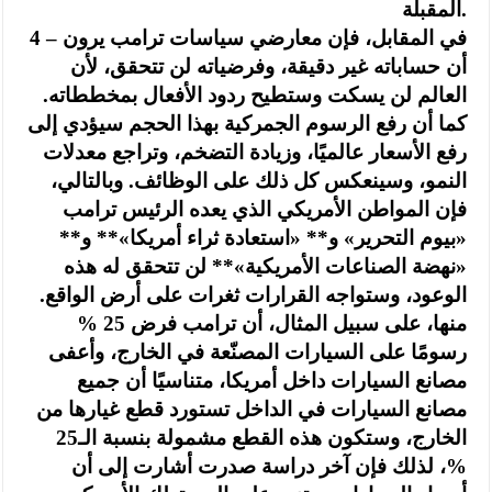
المقبلة.
4 – في المقابل، فإن معارضي سياسات ترامب يرون
أن حساباته غير دقيقة، وفرضياته لن تتحقق، لأن
العالم لن يسكت وستطيح ردود الأفعال بمخططاته.
كما أن رفع الرسوم الجمركية بهذا الحجم سيؤدي إلى
رفع الأسعار عالميًا، وزيادة التضخم، وتراجع معدلات
النمو، وسينعكس كل ذلك على الوظائف. وبالتالي،
فإن المواطن الأمريكي الذي يعده الرئيس ترامب
«بيوم التحرير» و** «استعادة ثراء أمريكا»** و**
«نهضة الصناعات الأمريكية»** لن تتحقق له هذه
الوعود، وستواجه القرارات ثغرات على أرض الواقع.
منها، على سبيل المثال، أن ترامب فرض 25 %
رسومًا على السيارات المصنّعة في الخارج، وأعفى
مصانع السيارات داخل أمريكا، متناسيًا أن جميع
مصانع السيارات في الداخل تستورد قطع غيارها من
الخارج، وستكون هذه القطع مشمولة بنسبة الـ25
%، لذلك فإن آخر دراسة صدرت أشارت إلى أن