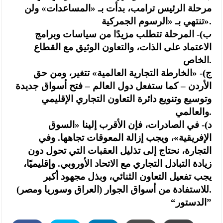
مرحلة الرئيس ترامب، بدأت بـ «المساعدات» ولن
تنتهي بـ «الرسوم الجمركية».
ب)- المرحلة تتطلب مزيدًا من سياسات وبرامج
الاعتماد على الذات، والتعاون الوثيق مع القطاع
الخاص.
ج)- «الخارطة التجارية العالمية» تتغير، ومن حق
الأردن – كما ستفعل دول العالم – فتح أسواق جديدة
وتوسيع وتنويع دائرة التعاون التجاري الإقليمي
والعالمي.
د)- في الصادرات، فإن الأقرب إلينا «السوق
الإفريقية»، ويجب إزالة المعوقات تجاهها. وفي
التجارة، نحتاج إلى تذليل العقبات التي تحول دون
زيادة التبادل التجاري مع الاتحاد الأوروبي. وإقليميًا،
يجب تفعيل التعاون الثنائي، وبذل مجهود أكبر
للاستفادة من أسواق الجوار (العراق وسوريا ومصر).
“الدستور”