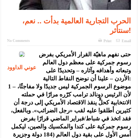
الحرب التجارية العالمية بدأت .. نعم،
سنتأثر!
No Comments
Print
Email
حتى نفهم ماهيّة القرار الأمريكي بفرض
رسوم جمركية على معظم دول العالم
عوني الداوود
وتبعاته وأهدافه وآثاره – وتحديدًا على
الأردن – علينا أن نوضح النقاط التالية:
1 – موضوع الرسوم الجمركية ليس جديدًا ولا مفاجئًا،
لأن الرئيس دونالد ترامب كرّره مرارًا في حملته
الانتخابية كحلٍّ ينقذ الاقتصاد الأمريكي إلى درجة أن
كثيرين أطلقوا عليه لقب «رجل الضرائب». وبالفعل،
فقد اتخذ في شباط/فبراير الماضي قرارًا بفرض
رسوم جمركية على كندا والمكسيك والصين، ليكمل
أمس الأول على بقية دول العالم (184 دولة وجزيرة