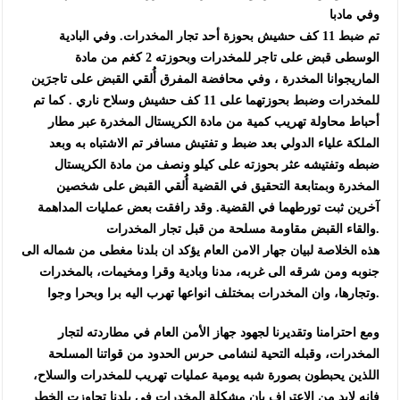
وفي مادبا
تم ضبط 11 كف حشيش بحوزة أحد تجار المخدرات. وفي البادية
الوسطى قبض على تاجر للمخدرات وبحوزته 2 كغم من مادة
الماريجوانا المخدرة ، وفي محافضة المفرق أُلقي القبض على تاجرَين
للمخدرات وضبط بحوزتهما على 11 كف حشيش وسلاح ناري . كما تم
أحباط محاولة تهريب كمية من مادة الكريستال المخدرة عبر مطار
الملكة علياء الدولي بعد ضبط و تفتيش مسافر تم الاشتباه به وبعد
ضبطه وتفتيشه عثر بحوزته على كيلو ونصف من مادة الكريستال
المخدرة وبمتابعة التحقيق في القضية أُلقي القبض على شخصين
آخرين ثبت تورطهما في القضية. وقد رافقت بعض عمليات المداهمة
والقاء القبض مقاومة مسلحة من قبل تجار المخدرات.
هذه الخلاصة لبيان جهار الامن العام يؤكد ان بلدنا مغطى من شماله الى
جنوبه ومن شرقه الى غربه، مدنا وبادية وقرا ومخيمات، بالمخدرات
وتجارها، وان المخدرات بمختلف انواعها تهرب اليه برا وبحرا وجوا.
ومع احترامنا وتقديرنا لجهود جهاز الأمن العام في مطاردته لتجار
المخدرات، وقبله التحية لنشامى حرس الحدود من قواتنا المسلحة
اللذين يحبطون بصورة شبه يومية عمليات تهريب للمخدرات والسلاح،
فانه لابد من الاعتراف بان مشكلة المخدرات في بلدنا تجاوزت الخطر