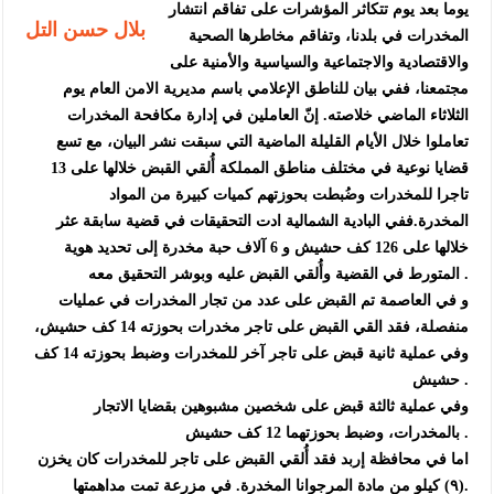
يوما بعد يوم تتكاثر المؤشرات على تفاقم انتشار
بلال حسن التل
المخدرات في بلدنا، وتفاقم مخاطرها الصحية
والاقتصادية والاجتماعية والسياسية والأمنية على
مجتمعنا، ففي بيان للناطق الإعلامي باسم مديرية الامن العام يوم
الثلاثاء الماضي خلاصته. إنّ العاملين في إدارة مكافحة المخدرات
تعاملوا خلال الأيام القليلة الماضية التي سبقت نشر البيان، مع تسع
قضايا نوعية في مختلف مناطق المملكة أُلقي القبض خلالها على 13
تاجرا للمخدرات وضُبطت بحوزتهم كميات كبيرة من المواد
المخدرة.ففي البادية الشمالية ادت التحقيقات في قضية سابقة عثر
خلالها على 126 كف حشيش و 6 آلاف حبة مخدرة إلى تحديد هوية
المتورط في القضية وأُلقي القبض عليه وبوشر التحقيق معه .
و في العاصمة تم القبض على عدد من تجار المخدرات في عمليات
منفصلة، فقد القي القبض على تاجر مخدرات بحوزته 14 كف حشيش،
وفي عملية ثانية قبض على تاجر آخر للمخدرات وضبط بحوزته 14 كف
حشيش .
وفي عملية ثالثة قبض على شخصين مشبوهين بقضايا الاتجار
بالمخدرات، وضبط بحوزتهما 12 كف حشيش .
اما في محافظة إربد فقد أُلقي القبض على تاجر للمخدرات كان يخزن
(٩) كيلو من مادة المرجوانا المخدرة. في مزرعة تمت مداهمتها.