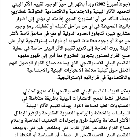
(جوهانسبرغ 2002) وبدأ يظهر إلى حيز الوجود تقييم الأثر البيئي
لتحديد الآثار البيئية والاجتماعية والاقتصادية المتوقعة للمشاريع
بهدف التأكد من أن المشروع المنوي إقامته لن يؤدي إلى أضرار
بالبيئة المحيطة في أي من مراحل تنفيذه أو تشغيله. ومع وجود
مشاريع كبيرة تتجاوز الحدود الدولية أو تقع في مناطق تابعة لأكثر
من دولة أو وجود قطاعات تنموية أو قرارات إستراتيجية توثر على
البيئة برزت الحاجة إلى تعزيز تقييم الأثر البيئي خاصة في عملية
صنع القرار لمستوى يتجاوز المشروع مما أدى إلى ظهور مفهوم
التقييم البيئي الاستراتيجي الذي يساعد صناع القرار للوصول لفهم
أفضل حول كيفية ملائمة الاعتبارات البيئية والاجتماعية
والاقتصادية في قراراتهم الإستراتيجية.
يمكن تعريف التقييم البيئي الاستراتيجي بأنه منهج تحليلي
استباقي نشط لدمج الاعتبارات البيئية بطريقة متكاملة في
المستويات العليا لصناعة القرار بهدف تقييم الآثار البيئية
للسياسات والخطط والبرامج التنموية المقترحة وتوفير البدائل
الأكثر استدامة وتنفيذ طرق وإجراءات التخفيف المناسبة وإعلام
صناع القرار بذلك من خلال تقرير فني وملخص غير فني. ويهدف
التقييم البيئي الاستراتيجي إلى ضمان أن السياسة أو الخطة أو