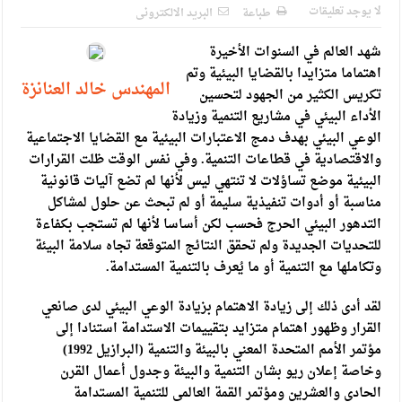
الإسلامية والمسيحية
لا يوجد تعليقات
طباعة
البريد الالكترونى
الأمن يتلف 16 مليون حبة كبتاجون و1480 كغم مواد مخدرة
شهد العالم في السنوات الأخيرة
النواب يقر مشروع تعديل قانون الملكية العقارية
اهتماما متزايدا بالقضايا البيئية وتم
المهندس خالد العنانزة
تكريس الكثير من الجهود لتحسين
القاضي يلتقي رؤساء تحرير الصحف اليومية ويؤكد حرص مجلس
الأداء البيئي في مشاريع التنمية وزيادة
الوعي البيئي بهدف دمج الاعتبارات البيئية مع القضايا الاجتماعية
النواب على شراكة فاعلة مع الإعلام
والاقتصادية في قطاعات التنمية. وفي نفس الوقت ظلت القرارات
دعوة المكلفين بخدمة العلم (الدفعة الثالثة) إلى مراجعة منصة خدمة
البيئية موضع تساؤلات لا تنتهي ليس لأنها لم تضع آليات قانونية
مناسبة أو أدوات تنفيذية سليمة أو لم تبحث عن حلول لمشاكل
العلم
التدهور البيئي الحرج فحسب لكن أساسا لأنها لم تستجب بكفاءة
الملك يلتقي مجموعة من رفاق السلاح
للتحديات الجديدة ولم تحقق النتائج المتوقعة تجاه سلامة البيئة
وتكاملها مع التنمية أو ما يُعرف بالتنمية المستدامة.
الملك يتلقى اتصالا هاتفيا من العاهل البحريني
لقد أدى ذلك إلى زيادة الاهتمام بزيادة الوعي البيئي لدى صانعي
القاضي محمود أحمد فريحات.. مبارك ومزيدا من التوفيق
القرار وظهور اهتمام متزايد بتقييمات الاستدامة استنادا إلى
مؤتمر الأمم المتحدة المعني بالبيئة والتنمية (البرازيل 1992)
وخاصة إعلان ريو بشان التنمية والبيئة وجدول أعمال القرن
الحادي والعشرين ومؤتمر القمة العالمي للتنمية المستدامة