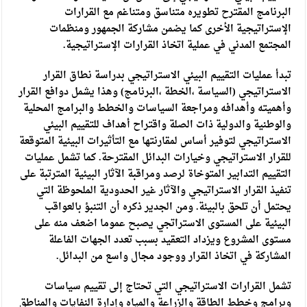
البرنامج المقترح تطويره متناسق ومتناغم مع القرارات
الإستراتيجية الأخرى كما يضمن مشاركة الجمهور ومنظمات
المجتمع المدني في عملية اتخاذ القرارات الإستراتيجية.
تبدأ عمليات التقييم البيئي الاستراتيجي بدراسة نطاق القرار
الاستراتيجي (السياسة ،الخطة ،البرنامج) وهذا يشمل دوافع القرار
وأهميته وأهدافه ومراجعة السياسات والخطط والبرامج المحلية
والوطنية والدولية ذات الصلة واقتراح أهداف للتقييم البيئي
الاستراتيجي لتوفير أساس لمقارنتها مع التأثيرات البيئية المتوقعة
للقرار الاستراتيجي وخيارات البدائل المقترحة. كما تشمل عمليات
التقييم التدابير المتوخاة لرصد ومراقبة الآثار البيئية المترتبة على
تنفيذ القرار الاستراتيجي والآثار غير الحدودية الملحوظة التي
يحتمل أن تلحق بالبيئة. ومن الجدير ذكره أن التنبؤ بالعواقب
البيئية على المستوى الاستراتجي يصبح عموما اضعف منه على
مستوى المشروع ويزداد التعقيد بسبب تعدد الجهات الفاعلة
المشاركة في اتخاذ القرار ووجود مجال واسع من البدائل.
تشمل القرارات الاستراتيجي التي تحتاج إلى تقييم سياسات
وبرامج وخطط الطاقة والزراعة والمياه وإدارة النفايات والمناطق