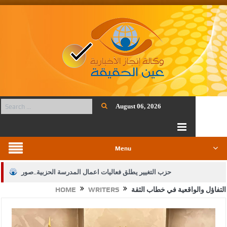
August 06, 2026
Menu
حزب التغيير يطلق فعاليات اعمال المدرسة الحزبية..صور
التفاؤل والواقعية في خطاب الثقة
WRITERS
HOME
الجيش يفتح باب التجنيد لحملة البكالوريوس في الحقوق والقانون
بيان اجتماع عمّان:دعم الوصاية الهاشمية التاريخية على المقدسات