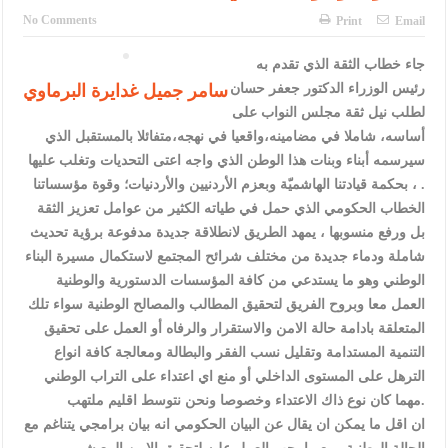
No Comments
Print
Email
جاء خطاب الثقة الذي تقدم به
سامر جميل غدايرة البرماوي
رئيس الوزراء الدكتور جعفر حسان
لطلب نيل ثقة مجلس النواب على
أساسه، شاملا في مضامينه،واقعيا في نهجه،متفائلا بالمستقبل الذي
سيرسمه أبناء وبنات هذا الوطن الذي واجه اعتى التحديات وتغلب عليها
، بحكمة قيادتنا الهاشميّة وبعزم الأردنيين والأردنيات؛ وقوة مؤسساتنا .
الخطاب الحكومي الذي حمل في طياته الكثير من عوامل تعزيز الثقة
بل ورفع منسوبها ، يمهد الطريق لانطلاقة جديدة مدفوعة برؤية تحديث
شاملة ودماء جديدة من مختلف شرائح المجتمع لاستكمال مسيرة البناء
الوطني وهو ما يستدعي من كافة المؤسسات الدستورية والوطنية
العمل معا وبروح الفريق لتحقيق المطالب والمصالح الوطنية سواء تلك
المتعلقة بادامة حالة الامن والاستقرار والرفاه أو العمل على تحقيق
التنمية المستدامة وتقليل نسب الفقر والبطالة ومعالجة كافة انواع
الترهل على المستوى الداخلي أو منع اي اعتداء على التراب الوطني
مهما كان نوع ذاك الاعتداء وخصوصا ونحن نتوسط اقليم ملتهب.
ان اقل ما يمكن ان يقال عن البيان الحكومي انه بيان برامجي يتناغم مع