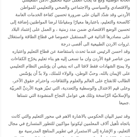
الحالة الوطنية ومع ما يجب العمل عليه لتحقيق الامن المعيشي
والاقتصادي والسياسي والاجتماعي والصحي والتعليمي للمواطن
الأردني وقد شدّد البيان على ضرورة تحسين كفاءة الخدمات العامة
كالصحة والتعليم، باعتبارها معيارًا ومقياسًا لرضا المواطنين،إضافة إلى
تحسين الوضع الاقتصادي ضمن مدد زمنية ، و العمل على إعتماد البلاد
على مصادرها الذاتية في المستقبل خصوصا في قطاع الطاقة واستغلال
ثروات الاردن الطبيعية الى أقصى درجة.
وقد احسن الرئيس عندما تحدث باستفاضة عن قطاع التعليم واعتباره
من عناصر قوة الأردن وان ما نسعى إليه هو بناء تعليم يخرّج الكفاءات
ولا يمنح الشهادات فقط لافتا الى انه ينبغي أن يؤسّس النظام التعليمي
على الإيمان بالله، وحبّ الوطن، والولاء للملك، ولا بدّ أن يؤسّس
الطالب للانفتاح على العالم والعلوم والثقافات، واحترام حقوق الآخر،
وعلى قيم الاعتدال والوسطية والتعددية، التي تميّز هوية الأردنّ العربيّة
والإسلاميّة الرّاسخة وتلك هي عوامل النجاح المنشودة التي نتمناها
جميعا.
وقد تميز البيان الحكومي بالاشارة الاهم في محور التعليم والتي كانت
باتجاه تأهيل آلاف المعلمين ليكونوا مواكبين للتطور المتسارع في مجال
التعليم، و الإشارة إلى الاستمرار في تطوير المناهج المدرسية مع