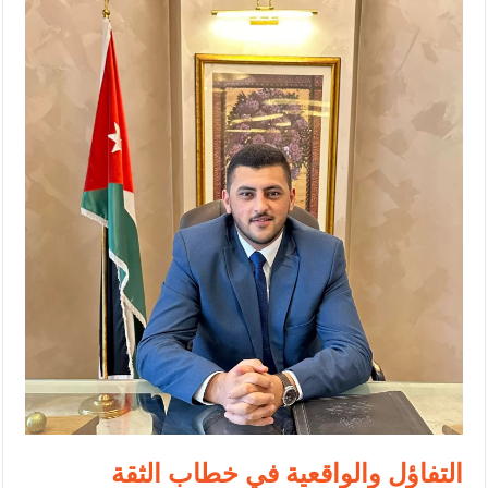
الإسلامية والمسيحية
الأمن يتلف 16 مليون حبة كبتاجون و1480 كغم مواد مخدرة
النواب يقر مشروع تعديل قانون الملكية العقارية
القاضي يلتقي رؤساء تحرير الصحف اليومية ويؤكد حرص مجلس النواب
على شراكة فاعلة مع الإعلام
دعوة المكلفين بخدمة العلم (الدفعة الثالثة) إلى مراجعة منصة خدمة
العلم
الملك يلتقي مجموعة من رفاق السلاح
الملك يتلقى اتصالا هاتفيا من العاهل البحريني
القاضي محمود أحمد فريحات.. مبارك ومزيدا من التوفيق
التفاؤل والواقعية في خطاب الثقة