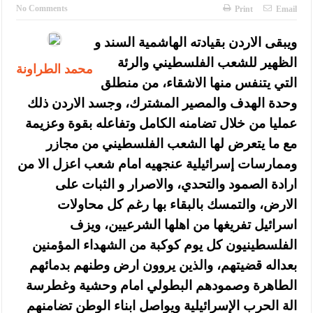
النواب يقر مشروع تعديل قانون الملكية العقارية
No Comments
Print
Email
تشكيلات إدارية واسعة في الداخلية (اسماء)
ويبقى الاردن بقيادته الهاشمية السند و
القاضي يلتقي رؤساء تحرير الصحف اليومية ويؤكد حرص مجلس النواب
الظهير للشعب الفلسطيني والرئة
محمد الطراونة
التي يتنفس منها الاشقاء، من منطلق
على شراكة فاعلة مع الإعلام
وحدة الهدف والمصير المشترك، وجسد الاردن ذلك
دعوة المكلفين بخدمة العلم (الدفعة الثالثة) إلى مراجعة منصة خدمة
عمليا من خلال تضامنه الكامل وتفاعله بقوة وعزيمة
العلم
مع ما يتعرض لها الشعب الفلسطيني من مجازر
وممارسات إسرائيلية عنجهيه امام شعب اعزل الا من
الملك يلتقي مجموعة من رفاق السلاح
ارادة الصمود والتحدي، والاصرار و الثبات على
الملك يتلقى اتصالا هاتفيا من العاهل البحريني
الارض، والتمسك بالبقاء بها رغم كل محاولات
القاضي محمود أحمد فريحات.. مبارك ومزيدا من التوفيق
اسرائيل تفريغها من اهلها الشرعيين، ويزف
الفلسطينيون كل يوم كوكبة من الشهداء المؤمنين
عارف بيك فريحات.. مبارك وبكم تزهو المناصب
بعداله قضيتهم، والذين يروون ارض وطنهم بدمائهم
الطاهرة وصمودهم البطولي امام وحشية وغطرسة
الة الحرب الإسرائيلية ويواصل ابناء الوطن تضامنهم