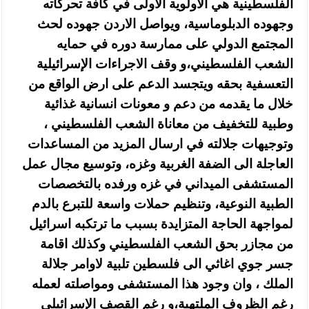
الفلسطينية هي الاولوية الأولى في كافة تحركاته
وجهوده الدبلوماسية، ويواصل الاردن جهوده لحث
المجتمع الدولي على ممارسة دوره في حمايه
الشعب الفلسطيني،و وقف الاجراءات الإسرائيلية
التعسفية بحقه ويتجسد الدعم على ارض الواقع من
خلال ما يقدمه من دعم و معونات انسانية غذائية
وطبية للتخفيف من معاناة الشعب الفلسطيني ،
وتوجيهات جلالته في ارسال المزيد من المساعدات
العاجلة الى الضفة الغربية وغزه، وتوسيع مجال عمل
المستشفى الميداني في غزه ورفده بالتخصصات
الطبية النوعية، وتنظيم حملات واسعة للتبرع بالدم
لمواجهة الحاجة المتزايدة بسبب ما ترتكبه اسرائيل
من مجازر بحق الشعب الفلسطيني وكذلك اقامة
جسر جوي اغاثي الى فلسطين تلبية لاوامر جلالة
الملك ، وان وجود هذا المستشفى ومواصلته لعمله
رغم الظروف الملتهبة،و رغم القصف الإسرائيلي