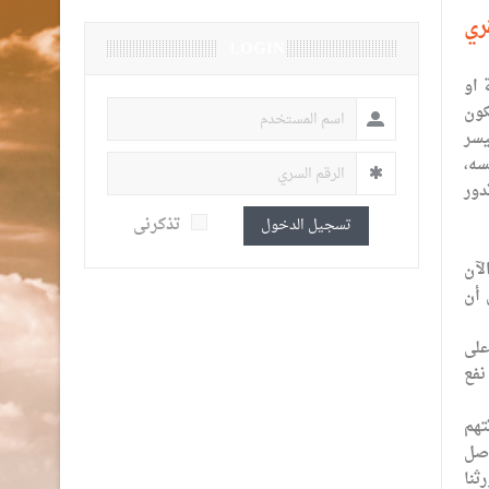
ري
LOGIN
 او
كون
يسر
سه،
دور
تذكرنى
تسجيل الدخول
لآن
 أن
على
نفع
تهم
اصل
ثنا