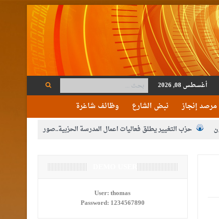
أغسطس 08, 2026
مرصد إنجاز
نبض الشارع
وظائف شاغرة
ن
حزب التغيير يطلق فعاليات اعمال المدرسة الحزبية..صور
م الوصاية الهاشمية التاريخية على المقدسات الإسلامية والمسيحية
ع الإعلام
DEMO USER
النواب يقر مشروع تعديل قانون الملكية العقارية
مكلفين بخدمة العلم (الدفعة الثالثة) إلى مراجعة منصة خدمة العلم
User:
thomas
Password:
1234567890
القاضي محمود أحمد فريحات.. مبارك ومزيدا من التوفيق