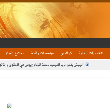
شخصيات أردنية
كواليس
مؤسسات رائدة
مجتمع إنجاز
الجيش يفتح باب التجنيد لحملة البكالوريوس في الحقوق والقانو
جون و1480 كغم مواد مخدرة
بيان اجتماع عمّان:دع
 يلتقي رؤساء تحرير الصحف اليومية ويؤكد حرص مجلس النواب على شراكة فاعلة م
فيا من العاهل البحريني
الملك يلتقي مجموعة من رفاق السلاح
دعوة ال