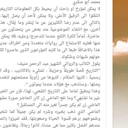
محمد ابو صقري
لا يمكن لمؤرخ او باحث أن يحيط بكل المعلومات التاريخ
انتقلوا الى الرفيق الأعلى، ولا يمكن لأحد أن يصل إليه
بالتالي الى عدم رضا الكثيرين عن ما يُنشر وما يُقال، ه
أخرى، مع انتفاء الموضوعية عند بعض من يتحدثون عن الماض
حاضرة، تماماً ككرة الثلج عندما تتدحرج؛ وعليه، فلا يمكن 
منها فعليه الاستماع الى روايات متعددة ومن اطراف عديدة
هذا بالاضافة طبعا الى ما كتبه المؤرخون الذين عاصروا تلك
حولهم شبهات وشكوك.
يقول الكاتب والروائي الشهير عبد الرحمن منيف:
“التاريخ قصة طويلة وحزينة ، تمتليء بالاكاذيب ، وقد 
رسمية ، كتبها الحكام ، كتبوها من زاوية مصلحتهم لتخد
يصلها ، وستذهب مع هؤلاء عندما يموتون “.
وهذا ينطبق تماما على التاريخ الشعبي، لهذا، فإن من الخير
غير ما نشتهي؟ وما نفع الماضي إن كان الحاضر صورة مشوهة
الماضي إن لم يكن جسراً نعبر منه الى المستقبل؟
الماضي الذي ذهب بخيره وشره لم يكن جميلاً كما نتخيل
وشموخهم برغم قسوة الحياة وصعوبتها، فقد تميزوا بالصب
عندهم افضل بكثير مما هي عندنا، كانوا رجالاً، يتغاضون ع