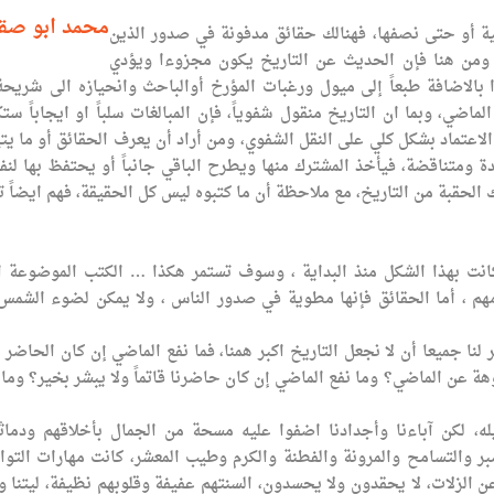
محمد ابو صق
ية أو حتى نصفها، فهنالك حقائق مدفونة في صدور الذين
ا، ومن هنا فإن الحديث عن التاريخ يكون مجزوءا ويؤدي
ذا بالاضافة طبعاً إلى ميول ورغبات المؤرخ أوالباحث وانحيازه الى شريحة
ي، وبما ان التاريخ منقول شفوياً، فإن المبالغات سلباً او ايجاباً ست
الاعتماد بشكل كلي على النقل الشفوي، ومن أراد أن يعرف الحقائق أو ما يت
 ومتناقضة، فيأخذ المشترك منها ويطرح الباقي جانباً أو يحتفظ بها لنف
 الحقبة من التاريخ، مع ملاحظة أن ما كتبوه ليس كل الحقيقة، فهم ايضاً ت
كانت بهذا الشكل منذ البداية ، وسوف تستمر هكذا … الكتب الموضوعة ا
مهم ، أما الحقائق فإنها مطوية في صدور الناس ، ولا يمكن لضوء الشمس
 لنا جميعا أن لا نجعل التاريخ اكبر همنا، فما نفع الماضي إن كان الحاضر 
 عن الماضي؟ وما نفع الماضي إن كان حاضرنا قاتماً ولا يبشر بخير؟ وما 
ه، لكن آباءنا وأجدادنا اضفوا عليه مسحة من الجمال بأخلاقهم ودماث
ر والتسامح والمرونة والفطنة والكرم وطيب المعشر، كانت مهارات التو
ن الزلات، لا يحقدون ولا يحسدون، السنتهم عفيفة وقلوبهم نظيفة، ليتنا ور