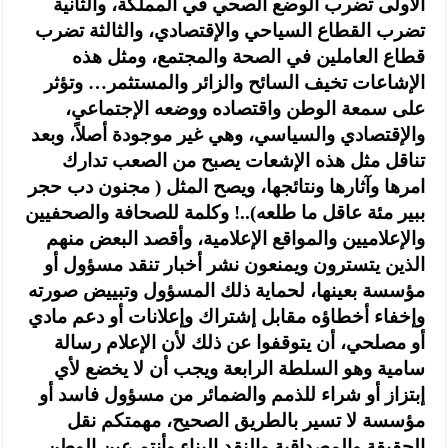
الأولى تضرب الوضع الصحي في المملكة، والثانية
تضرب القطاع السياحي والإقتصادي، والثالثة تضرب
قطاع العاملين في الصحة والمجتمع، ومثل هذه
الإشاعات تخيف السائح والزائر والمستثمر… وتؤثر
على سمعة الوطن واقتصاده ووضعه الإجتماعي،
والإقتصادي والسياسي، وهي غير موجودة أصلاً، وبعد
تناقل مثل هذه الإشعات يصبح من الصعب تدارك
امرها وآثارها ونتائجها، ويصح المثل ( مجنون دب حجر
ببير مئة عاقل ما طلعه)..! وكلمة للصحافة والصحفيين
والإعلاميين والمواقع الإعلامية، وأقصد البعض منهم
الذين يتسترون ويمنعون نشر أخبار تنقد مسؤول أو
مؤسسة بعينها، لحماية ذلك المسؤول وتبييض صورته
وإخفاء أخطاؤه مقابل إشتراك وإعلانات أو دعم مادي
أو مصلحي، أن يتوقفوا عن ذلك لأن الإعلام رسالة
سامية وهو السلطة الرابعة ويجب أن لا يخضع لأي
إبتزاز أو شراء للذمم والضمائر من مسؤول فاسد أو
مؤسسة لا تسير بالطريق الصحيح، مهمتكم نقل
الحقيقة والمصداقية والنقد البناء وأنتم عين الوطن