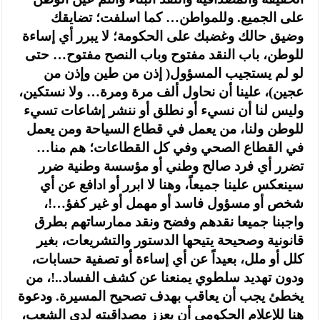
على الجميع. وللمواطن… كما اسلفت؛ تضايقك
وضيق حالك وغضبك على الحكومة؛ لا يبرر أي إساءة
للوطن، باب النقد مفتوح وباب النصح مفتوح… حتى
لو لم يستجيب المسؤول( إذن من طين وإذن من
عجين)، علينا أن نحاول ألف مرة ومرة… ولا نستكين،
وليس لنا أن نسيء أو نطلق أو ننشر إشاعات تسيء
للوطن ولنا، من يعمل في قطاع السياحة ومن يعمل
في القطاع الصحي وفي كل القطاعات؛ هم منا…
تضرر أي فرد صالح وطني أو مؤسسة وطنية ضرر
سينعكس علينا جميعاً، وهنا لا ابرر أو ادافع عن أي
شخص أو مسؤول فاسد أو مهمل أو غير كفؤ…!،
واجبنا جميعا نقدهم وفضح ونقد ممارساتهم بطرق
قانونية وصحيحة يتيحها الدستور والتشريعات، بغير
كلل أو ملل، بعيداً عن أي إساءة أو تصفية حسابات،
ودون تهديد سلطوي يمنعنا عن كشف الفساد..!، من
يخطئ يجب أن يعاقب بهدف تصحيح المسيرة. ودعوة
هنا للإعلام الحكومي أن يعزز مصداقيته لدى الشعب،