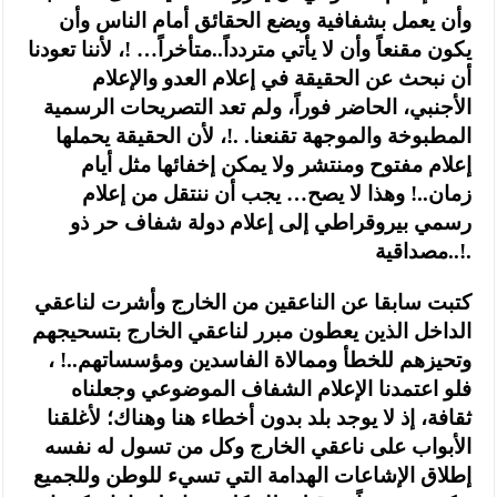
وأن يعمل بشفافية ويضع الحقائق أمام الناس وأن
يكون مقنعاً وأن لا يأتي متردداً..متأخراً… !، لأننا تعودنا
أن نبحث عن الحقيقة في إعلام العدو والإعلام
الأجنبي، الحاضر فوراً، ولم تعد التصريحات الرسمية
المطبوخة والموجهة تقنعنا. .!، لأن الحقيقة يحملها
إعلام مفتوح ومنتشر ولا يمكن إخفائها مثل أيام
زمان..! وهذا لا يصح… يجب أن ننتقل من إعلام
رسمي بيروقراطي إلى إعلام دولة شفاف حر ذو
مصداقية..!.
كتبت سابقا عن الناعقين من الخارج وأشرت لناعقي
الداخل الذين يعطون مبرر لناعقي الخارج بتسحيجهم
وتحيزهم للخطأ وممالاة الفاسدين ومؤسساتهم..! ،
فلو اعتمدنا الإعلام الشفاف الموضوعي وجعلناه
ثقافة، إذ لا يوجد بلد بدون أخطاء هنا وهناك؛ لأغلقنا
الأبواب على ناعقي الخارج وكل من تسول له نفسه
إطلاق الإشاعات الهدامة التي تسيء للوطن وللجميع