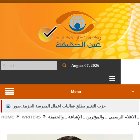
August 07, 2026
Menu
حزب التغيير يطلق فعاليات اعمال المدرسة الحزبية..صور
الاعلام الرسمي .. والمؤثرين .. الإشاعة .. والحقيقة ..
WRITERS
HOME
الجيش يفتح باب التجنيد لحملة البكالوريوس في الحقوق والقانون
!
بيان اجتماع عمّان:دعم الوصاية الهاشمية التاريخية على المقدسات