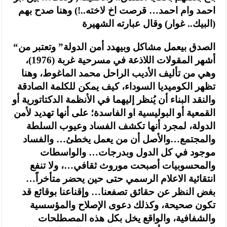
احمد وام احمد… قرصت اخ لاخته..!) وهنا صدح بهم
(البيك.. غوار) وقال عبارته الشهيرة
“الصدق بيعمل مشاكل وبيهدد أمن الدولة” وتعتبر من
أشهر المقولات اللاذعة في مسرحية غربة (1976)،
وهي من تأليف الأديب الراحل محمد الماغوط، وهنا
تظهر الكوميديا السوداء، كيف يمكن للكلمة الصادقة
والنقد البناء أن يُنظر إليهما في الأنظمة الدكتاتورية أو
القمعية أو البوليسية او الفاسدة؛ على أنها تهديد لأمن
الدولة، لمجرد أنها تكشف الفساد وعيوب السلطة
والمجتمع…والأصل أن من يعمل يخطئ… والفساد
موجود في كل الدول وبدرجات… والواسطات
والمحسوبيات أصبحت موروث ثقافي…، ولا تنفع
انتقائية الاعلام الرسمي حتى حين يحضر متأخراً…
بغض النظر عن حقائق تصفعنا… وإقناعنا بوقائع قد
تكون صحيحة، وكذلك دعوى الإصلاح والمؤسسية
والشفافية، والواقع يخل بكل هذه المصطلحات