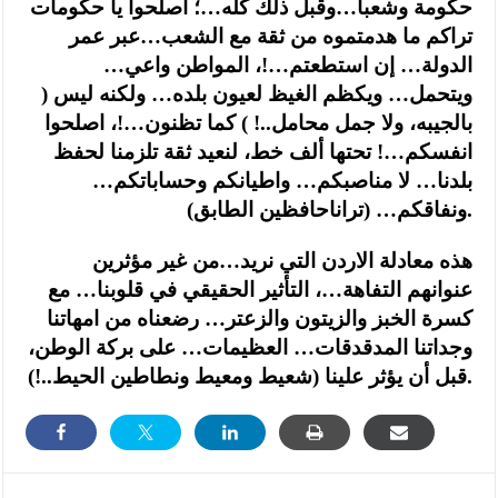
حكومة وشعباً…وقبل ذلك كله…؛ اصلحوا يا حكومات
تراكم ما هدمتموه من ثقة مع الشعب…عبر عمر
الدولة… إن استطعتم…!، المواطن واعي…
ويتحمل… ويكظم الغيظ لعيون بلده… ولكنه ليس (
بالجيبه، ولا جمل محامل..! ) كما تظنون…!، اصلحوا
انفسكم…! تحتها ألف خط، لنعيد ثقة تلزمنا لحفظ
بلدنا… لا مناصبكم… واطيانكم وحساباتكم…
ونفاقكم… (تراناحافظين الطابق).
هذه معادلة الاردن التي نريد…من غير مؤثرين
عنوانهم التفاهة…، التأثير الحقيقي في قلوبنا… مع
كسرة الخبز والزيتون والزعتر… رضعناه من امهاتنا
وجداتنا المدقدقات… العظيمات… على بركة الوطن،
قبل أن يؤثر علينا (شعيط ومعيط ونطاطين الحيط..!).