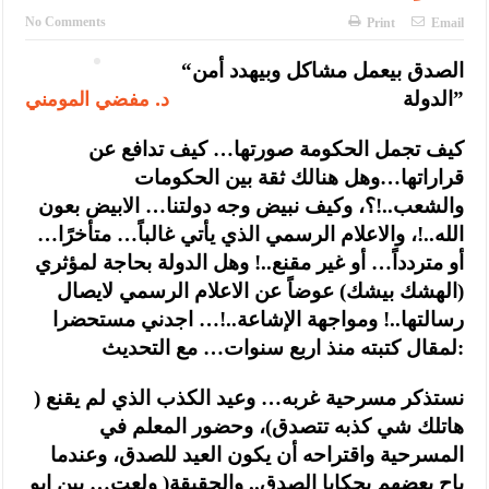
No Comments
Print
Email
“الصدق بيعمل مشاكل وبيهدد أمن
د. مفضي المومني
الدولة”
كيف تجمل الحكومة صورتها… كيف تدافع عن
قراراتها…وهل هنالك ثقة بين الحكومات
والشعب..!؟، وكيف نبيض وجه دولتنا… الابيض بعون
الله..!، والاعلام الرسمي الذي يأتي غالباً… متأخرًا…
أو متردداً… أو غير مقنع..! وهل الدولة بحاجة لمؤثري
(الهشك بيشك) عوضاً عن الاعلام الرسمي لايصال
رسالتها..! ومواجهة الإشاعة..!… اجدني مستحضرا
لمقال كتبته منذ اربع سنوات… مع التحديث:
نستذكر مسرحية غربه… وعيد الكذب الذي لم يقنع (
هاتلك شي كذبه تتصدق)، وحضور المعلم في
المسرحية واقتراحه أن يكون العيد للصدق، وعندما
باح بعضهم بحكايا الصدق.. والحقيقة( ولعت… بين ابو