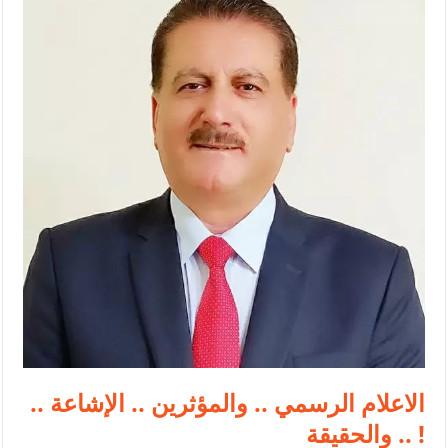
الإسلامية والمسيحية
الأمن يتلف 16 مليون حبة كبتاجون و1480 كغم مواد مخدرة
النواب يقر مشروع تعديل قانون الملكية العقارية
القاضي يلتقي رؤساء تحرير الصحف اليومية ويؤكد حرص مجلس النواب
على شراكة فاعلة مع الإعلام
دعوة المكلفين بخدمة العلم (الدفعة الثالثة) إلى مراجعة منصة خدمة
العلم
الملك يلتقي مجموعة من رفاق السلاح
الملك يتلقى اتصالا هاتفيا من العاهل البحريني
القاضي محمود أحمد فريحات.. مبارك ومزيدا من التوفيق
الاعلام الرسمي .. والمؤثرين .. الإشاعة ..
والحقيقة .. !