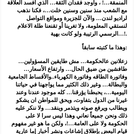
المنمقة…! ، وأوجد فقدان الثقة… الذي افسد العلاقة
مع الشعب منذ سنين وسنين خلت…، فكنا نذهب
لراديو لندن… والآن للجزيرة ومواقع التواصل
لنستقي المعلومة، ولا تغرينا أو تقنعنا طلة الاعلام
الرسمي الرتيبة ولو كانت بهية…!.
وهذا ما كتبته سابقاً:
زعلانين عالحكومة… مش طايقين المسؤولين…
طافشين من ضيق الحال… وارتفاع الأسعار…
وفاتورة الطاقه وفاتورة الكهرباء..والأقساط الجامعية
والبطالة… وغير ذلك الكثير مما يواجهنا في حياتنا
اليومية…، يحبطنا يؤرقنا… كله موجود عندنا وعند
غيرنا من الدول بتفاوت، ويحق للمواطن ان يشكو
ويطالب ويرفع صوته ويتذمر وينقد… ولا ننكر عليه
ذلك ونحن جميعاً نعاني وهذا ليس سرا لا على
الحكومة ولا على العامة…!، ولكن ما هو غير مفهوم
قيام البعض بإطلاق إشاعات ونشر أخبار إما عارية