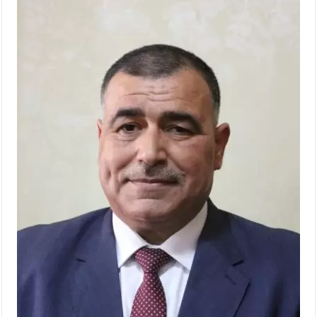
الأمن يتلف 16 مليون حبة كبتاجون و1480 كغم مواد مخدرة
النواب يقر مشروع تعديل قانون الملكية العقارية
القاضي يلتقي رؤساء تحرير الصحف اليومية ويؤكد حرص مجلس النواب
على شراكة فاعلة مع الإعلام
دعوة المكلفين بخدمة العلم (الدفعة الثالثة) إلى مراجعة منصة خدمة
العلم
الملك يلتقي مجموعة من رفاق السلاح
الملك يتلقى اتصالا هاتفيا من العاهل البحريني
القاضي محمود أحمد فريحات.. مبارك ومزيدا من التوفيق
عارف بيك فريحات.. مبارك وبكم تزهو المناصب