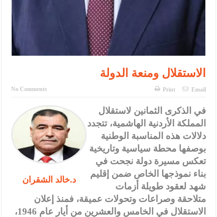
الاستقلال ومنعة الدولة
No Comments
Print
Email
في الذكرى الثمانين لاستقلال
المملكة الأردنية الهاشمية، تتجدد
دلالات هذه المناسبة الوطنية
بوصفها محطة سياسية وتاريخية
تعكس مسيرة دولة نجحت في
بناء نموذجها الخاص ضمن إقليم
د.خالد الشقران
شهد لعقود طويلة أزمات
متلاحقة وصراعات وتحولات عميقة، فمنذ إعلان
الاستقلال في الخامس والعشرين من أيار عام 1946،