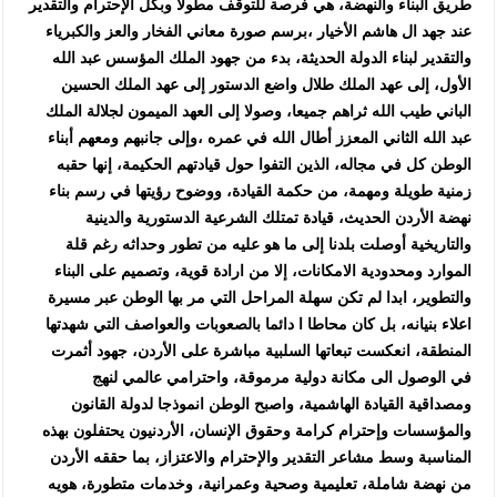
طريق البناء والنهضة، هي فرصة للتوقف مطولا وبكل الإحترام والتقدير
عند جهد ال هاشم الأخيار ،برسم صورة معاني الفخار والعز والكبرياء
والتقدير لبناء الدولة الحديثة، بدء من جهود الملك المؤسس عبد الله
الأول، إلى عهد الملك طلال واضع الدستور إلى عهد الملك الحسين
الباني طيب الله ثراهم جميعا، وصولا إلى العهد الميمون لجلالة الملك
عبد الله الثاني المعزز أطال الله في عمره ،وإلى جانبهم ومعهم أبناء
الوطن كل في مجاله، الذين التفوا حول قيادتهم الحكيمة، إنها حقبه
زمنية طويلة ومهمة، من حكمة القيادة، ووضوح رؤيتها في رسم بناء
نهضة الأردن الحديث، قيادة تمتلك الشرعية الدستورية والدينية
والتاريخية أوصلت بلدنا إلى ما هو عليه من تطور وحداثه رغم قلة
الموارد ومحدودية الامكانات، إلا من ارادة قوية، وتصميم على البناء
والتطوير، ابدا لم تكن سهلة المراحل التي مر بها الوطن عبر مسيرة
اعلاء بنيانه، بل كان محاطا ا دائما بالصعوبات والعواصف التي شهدتها
المنطقة، انعكست تبعاتها السلبية مباشرة على الأردن، جهود أثمرت
في الوصول الى مكانة دولية مرموقة، واحترامي عالمي لنهج
ومصداقية القيادة الهاشمية، واصبح الوطن انموذجا لدولة القانون
والمؤسسات وإحترام كرامة وحقوق الإنسان، الأردنيون يحتفلون بهذه
المناسبة وسط مشاعر التقدير والإحترام والاعتزاز، بما حققه الأردن
من نهضة شاملة، تعليمية وصحية وعمرانية، وخدمات متطورة، هويه