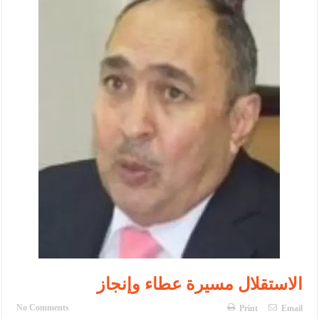
الإسلامية والمسيحية
الأمن يتلف 16 مليون حبة كبتاجون و1480 كغم مواد مخدرة
النواب يقر مشروع تعديل قانون الملكية العقارية
القاضي يلتقي رؤساء تحرير الصحف اليومية ويؤكد حرص مجلس النواب
على شراكة فاعلة مع الإعلام
دعوة المكلفين بخدمة العلم (الدفعة الثالثة) إلى مراجعة منصة خدمة
العلم
الملك يلتقي مجموعة من رفاق السلاح
الملك يتلقى اتصالا هاتفيا من العاهل البحريني
القاضي محمود أحمد فريحات.. مبارك ومزيدا من التوفيق
الاستقلال مسيرة عطاء وإنجاز
No Comments
Print
Email