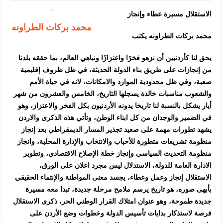
الاستقلال مسيرة عطاء وإنجاز
محمد بركات الطراونه
محمد بركات الطراونه يكتب
يحق لنا كأردنيين أن نزهو فخرًا واعتزازًا ونباهي العالم، بما حققه بلدنا
من إنجازات على طريق بناء الدولة الحديثة، في ظل ظروف إقليمية
صعبة، وفي ظل محدودية الموارد والامكانات، لانه في حياة الأمم
والشعوب مناسبات خالدة يسجلها التاريخ، الخامس والعشرون من شهر
أيار يشكل بالنسبة لنا تاريخا يدونه الأردنيون بكل الفخر والاعتزاز، وهو
في الضمير والوجدان من كل ابناء الوطن، وتأتي هذه الذكرى والاردن
يشهد تطورات مهمة على صعيد تجذير المسار الديمقراطي بعد إنجاز
منظومة تشريعات متطورة للأحباب والانتخاب والإدارة المحلية، وانجاز
منظومة التحديث السياسي وإنجاز خطة الإصلاح الاقتصادي، وتطوير
الادارة العامة للدولة، الاستدلال ليس مجرد اعلان على الورق،
الاستقلال إنجاز وعمل وعطاء، يجسد معنى المواطنة والإنتماء الحقيقي
بأبهى صوره، هو تاريخ يرسم ملامح مرحلة جديدة، تبدا معه مسيرة
جديدة طموحة، وهو عنوان امتلاك القرار الوطني الحر، ذكرى الاستقلال
فرصة لاستذكار بدايات تأسيس الدولة وخطوات وضع الأردن على