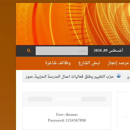
أغسطس 09, 2026
مرصد إنجاز
نبض الشارع
وظائف شاغرة
ن
حزب التغيير يطلق فعاليات اعمال المدرسة الحزبية..صور
م الوصاية الهاشمية التاريخية على المقدسات الإسلامية والمسيحية
ع الإعلام
DEMO USER
النواب يقر مشروع تعديل قانون الملكية العقارية
مكلفين بخدمة العلم (الدفعة الثالثة) إلى مراجعة منصة خدمة العلم
User:
thomas
Password:
1234567890
القاضي محمود أحمد فريحات.. مبارك ومزيدا من التوفيق