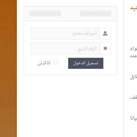
يد
LOGIN
واء
عدد
تذكرنى
تسجيل الدخول
ابل
قف،
انا