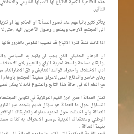
هذه الظاهرة الكمية للاتباع لها تاصيلها الشرعي والاخلاقي
للتأثير.
يتأثر كثير باتباعهم عند تصور المسألة او الحكم بها او تن
الى المجتمع الارحب ويمنعون وصول الآخرين اليه ,حتى لا تت
اذا كانت فتنة كثرة الاتباع قد تصيب النفوس بالغرور فانها
ان الرهان الحقيقي الذي يجب ان يقوم به السياسي وال
,وابقاء مساحة واسعة لحرية الراي والتعبير ,لان الاحتلاف 
ادب الاختلاف واحترام قواعد التعايش و فق الاطارالعام م
رهان خاسر واندفاع اعمى لاغراق سفينة المجتمع باوهام الا
مع العلم انه في حالة هذا التابع والمتبوع فانه لا يمكن تطبي
تمثل العدالة احدى ابرز القيم المركزية في تكوين المجتمعا
التساؤل حول ما العدالة هو سؤال قديم يتجدد عبر التاريخ
العدالة وان اختلفت حول تحديد مدلوله وتطبيقاته الواقعية 
الوطني ومعتقداته الدينية ,ومدى الاعتراف به كذات مستقل
بقيمة العدالة .
تعود القيمة المركزية التي اكتسبها مفهوم العدالة ,الى انه