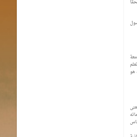
حقا
صول
معة
علم
 هو
عنى
ائه
ساس
نية