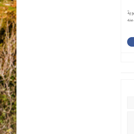
وية
عنه