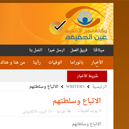
ميثاقنا
فريق العمل
ارسل خبرا
اتصل بنا
الأخبار
بانوراما
الوفيات
رأينا
من هنا و هناك
شريط الأخبار
الرئيسية
WRITERS
الاتباع وسلطتهم
الأمن يتلف 16 مليون حبة كبتا
القاضي
الاتباع وسلطتهم
الملك يتلقى اتصالا هات
لا يوجد تعليقات
طباعة
البريد الالكترونى
الاتباع وسلطتهم