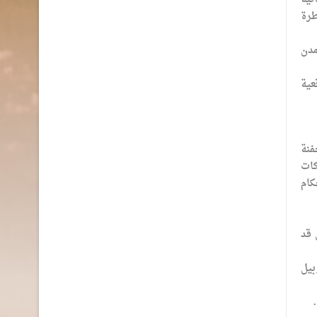
طرة
مدن
عية
فنة
ركات
كام
 قد
بيل