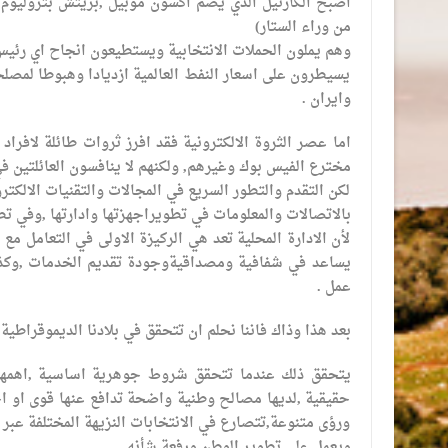
اصبح الكارتيل الذي يضم اكسون موبيل ,بريتش بتروليوم 
من وراء الستار)
وهم يملون الحملات الانتخابية ويستطيعون انجاح اي رئيس
يسيطرون على اسعار النفط العالمية ازديادا وهبوطا لمصلح
وايران .
اما عصر الثروة الالكترونية فقد افرز ثروات طائلة لافرا
مخترع الفيس بوك وغيرهم, ولكنهم لا ينافسون العائلتين في 
لكن التقدم والتطور السريع في المجالات والتقنيات الالكتر
بالاتصالات والمعلومات في تطويراجهزتها وادارتها ,وفي ت
لأن الادارة المحلية تعد هي الركيزة الاولى في التعامل مع 
يساعد في شفافية ومصداقيةوجودة تقديم الخدمات ,وكذلك 
عمل .
بعد هذا وذاك فاننا نحلم ان تتحقق في بلادنا الديموقراطية 
يتحقق ذلك عندما تتحقق شروط جوهرية اساسية ,اهمها 
حقيقية ,لديها مصالح وطنية واضحة تدافع عنها قوى او اح
ورؤى متنوعة,تتصارع في الانتخابات النزيهة المختلفة عبر
ويعمل على تطوير الوطن ورفعة شأنه.