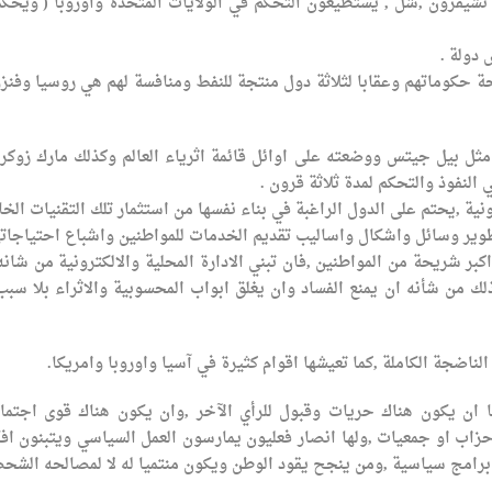
تشيفرون ,شل , يستطيعون التحكم في الولايات المتحدة واوروبا ( ويحك
 دولة .
ة حكوماتهم وعقابا لثلاثة دول منتجة للنفط ومنافسة لهم هي روسيا وفنزو
د مثل بيل جيتس ووضعته على اوائل قائمة اثرياء العالم وكذلك مارك زوكر
النفوذ والتحكم لمدة ثلاثة قرون .
ونية ,يحتم على الدول الراغبة في بناء نفسها من استثمار تلك التقنيات الخ
طوير وسائل واشكال واساليب تقديم الخدمات للمواطنين واشباع احتياجاته
اكبر شريحة من المواطنين ,فان تبني الادارة المحلية والالكترونية من شانه
من شأنه ان يمنع الفساد وان يغلق ابواب المحسوبية والاثراء بلا سبب
الناضجة الكاملة ,كما تعيشها اقوام كثيرة في آسيا واوروبا وامريكا.
ان يكون هناك حريات وقبول للرأي الآخر ,وان يكون هناك قوى اجتما
زاب او جمعيات ,ولها انصار فعليون يمارسون العمل السياسي ويتبنون افك
 برامج سياسية ,ومن ينجح يقود الوطن ويكون منتميا له لا لمصالحه الشح