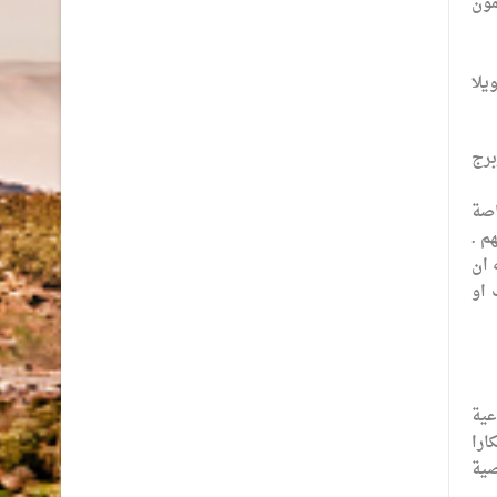
مون
يلا
برج
اصة
م .
 ان
 او
عية
ارا
صية