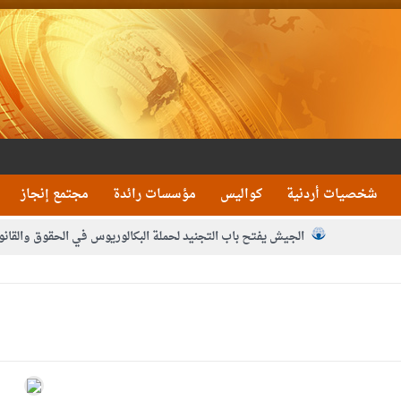
شخصيات أردنية
كواليس
مؤسسات رائدة
مجتمع إنجاز
الجيش يفتح باب التجنيد لحملة البكالوريوس في الحقوق والقانو
جون و1480 كغم مواد مخدرة
بيان اجتماع عمّان:دع
 يلتقي رؤساء تحرير الصحف اليومية ويؤكد حرص مجلس النواب على شراكة فاعلة م
فيا من العاهل البحريني
الملك يلتقي مجموعة من رفاق السلاح
دعوة ال