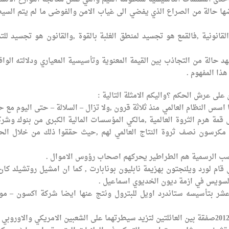
ضها حالة من الصراع الذي يفضي الى غياب الامن والفوضى ما لم يتم السي
قانونية ,فالقمع هو تجسيد لمنطق الغلبة بالقوة ,والقانون هو تجسيد للت
هد حالة من التجاذب بين القيمة المعنوية وتأسيسية المعياري ودلالته الواق
ذا المفهوم .
اسس النظام العالمي منذ ثلاثة قرون ,ولا تزال – السلالة – حتى اليوم مع ح
لأخيرة يكونون 1% يسيطرون على قمة هرم الثروة العالمية ,مالكي المؤسسات المالية الكبرى من بنوك وش
ن مكرسون نصف ثروة النتاج العالمي لهم ,حيث حققوا ذلك من خلال الح
ناصب الرسمية هم الطراطير يحركهم اصحاب رؤوس الاموال .
قام لورد ويلنجتون بهزيمة نابليون بونابارت , كما ان امشيل روتشيلد كان
السويس في ازمة ديون الخديوي اسماعيل .
 عشر بتأسيسه ستاندرد اويل للبترول ونتج عنها ايضا شركة اكسون – مو