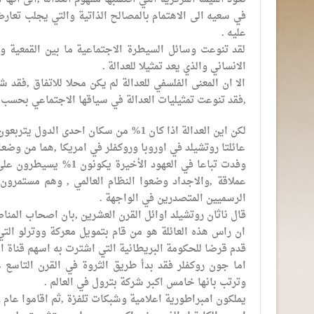
في سعيه الى الاهتمام بالمصالح الذاتية والتي يجلب تعار
عليه .
لقد تنوعت وسائل السيطرة الاجتماعية ما بين القمعية وال
الانساني والذي يعد تمثيلا للعدالة .
الا ان المعنى الفلسفي للعدالة لم يكن محلا للاتفاق ,فقد ش
,فقد تنوعت تمثيليات العدالة في سياقها الاجتماعي بحسب ه
لكن اين العدالة اذا كان 1% من سكان احدى الدول يتربعون على عرش الحكم ؟واليكم الامثلة التالية :
عائلتا روتشيلد في اوروبا وروكفلر في امريكا ,هما من وضعا 
وفدت تباعا في العهود ا
عملاقة ,والاجداد وضعوا النظام العالمي , وهم مستمرو
الرسميين المتصدرين في الواجهة .
قال ناثان روتشيلد اوائل القرن العشرين ,بان اصحاب الم
ان راس هذه العائلة هو من قام بتمويل معركة ووترلو التي 
قدم قرضا للحكومة البريطانية التي اشترت به اسهم قناة 
اما جون روكفلر فقد بدأ طريق الثروة في القرن التاسع
وترتب بانها خامس اكبر شركة بترول في العالم .
يملكون امبراطورية اعلامية وشبكات تلفزة ,ثم اقاموا عام 2012صفقة بين العائلتين لتزيد سيطرتهما على الشعبين الامريكي والاوروبي .