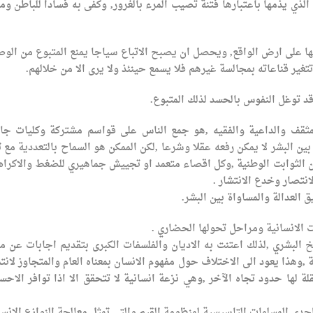
 الذي يذمها باعتبارها فتنة تصيب المرء بالغرور, وكفى به فسادا للباطن وم
زيلها على ارض الواقع, ويحصل ان يصبح الاتباع سياجا يمنع المتبوع من الو
غير قناعاته بمجالسة غيرهم فلا يسمع حينئذ ولا يرى الا من خلالهم.
 قد توغل النفوس بالحسد لذلك المتبوع.
مثقف والداعية والفقيه ,هو جمع الناس على قواسم مشتركة وكليات جا
بين البشر لا يمكن رفعه عقلا وشرعا ,لكن الممكن هو السماح بالتعددية مع ت
ن الثوابت الوطنية ,وكل اقصاء متعمد او تجييش جماهيري للضغط والاكراه
نتصار وخدع الانتشار .
ق العدالة والمساواة بين البشر.
ت الانسانية ومراحل تحولها الحضاري .
 البشري ,لذلك اعتنت به الاديان والفلسفات الكبرى بتقديم اجابات عن م
,وهذا يعود الى الاختلاف حول مفهوم الانسان بمعناه العام والمتجاوز لانتم
ة لها حدود تجاه الآخر ,وهي نزعة انسانية لا تتحقق الا اذا توافر الاح
ا احدى المسلمات التاسيسية لمنظومة القيم والتي تمثل معالجة النوازع الانسا