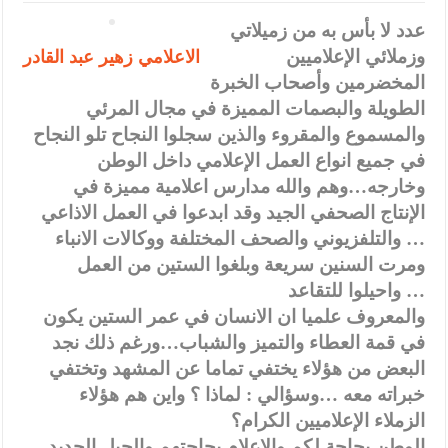
عدد لا بأس به من زميلاتي
الاعلامي زهير عبد القادر
وزملائي الإعلاميين
المخضرمين وأصحاب الخبرة
الطويلة والبصمات المميزة في مجال المرئي
والمسموع والمقروء والذين سجلوا النجاح تلو النجاح
في جميع انواع العمل الإعلامي داخل الوطن
وخارجه…وهم والله مدارس اعلامية مميزة في
الإنتاج الصحفي الجيد وقد ابدعوا في العمل الاذاعي
والتلفزيوني والصحف المختلفة ووكالات الانباء …
ومرت السنين سريعة وبلغوا الستين من العمل
واحيلوا للتقاعد …
والمعروف علميا ان الانسان في عمر الستين يكون
في قمة العطاء والتميز والشباب…ورغم ذلك نجد
البعض من هؤلاء يختفي تماما عن المشهد وتختفي
خبراته معه …وسؤالي : لماذا ؟ واين هم هؤلاء
الزملاء الإعلاميين الكرام؟
الوطن بحاجة لكم والإعلام بحاجتهم والجيل الجديد