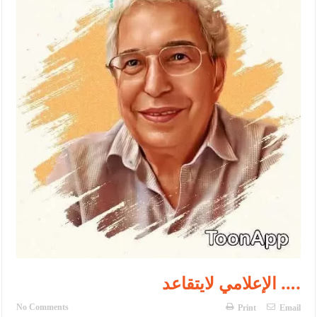
الأمن يتلف 16 مليون حبة كبتاجون و1480 كغم مواد مخدرة
النواب يقر مشروع تعديل قانون الملكية العقارية
القاضي يلتقي رؤساء تحرير الصحف اليومية ويؤكد حرص مجلس النواب
على شراكة فاعلة مع الإعلام
دعوة المكلفين بخدمة العلم (الدفعة الثالثة) إلى مراجعة منصة خدمة
العلم
الملك يلتقي مجموعة من رفاق السلاح
الملك يتلقى اتصالا هاتفيا من العاهل البحريني
القاضي محمود أحمد فريحات.. مبارك ومزيدا من التوفيق
عارف بيك فريحات.. مبارك وبكم تزهو المناصب
الإعلامي لايتقاعد ….
No Comments
Print
Email