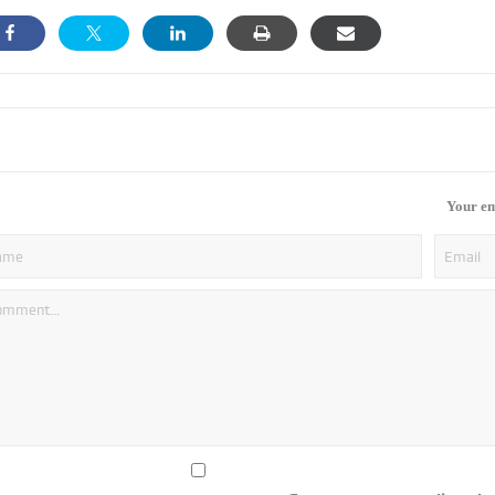
Your em