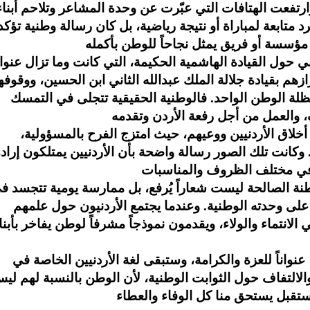
وارتفعت الهتافات التي عبّرت عن وحدة المشاعر وتلاحم أبناء
متابعة لمباراة أو نتيجة رياضية، بل كان رسالة وطنية تؤكد
 حول القيادة الهاشمية الحكيمة، التي كانت وما تزال عنوا
زازهم بقيادة جلالة الملك عبدالله الثاني ابن الحسين، ووقوف
ظلة الوطن الواحد. فالوطنية الحقيقية تتجلى في التمسك
لاق الأردنيين ووعيهم، حيث امتزج الفرح بالمسؤولية،
. وكانت تلك الصور رسالة واضحة بأن الأردنيين يمتلكون إراد
اطنة الصالحة ليست شعاراً يُرفع، بل ممارسة يومية تتجسد ف
على وحدته الوطنية. وعندما يجتمع الأردنيون حول علمهم
لانتماء والولاء، ويقدمون نموذجاً مشرفاً لوطن يفاخر بأبنائ
عنواناً للعزة والكرامة، وستبقى لغة الأردنيين الخاصة في
الالتفاف حول الثوابت الوطنية، لأن الوطن بالنسبة لهم لي