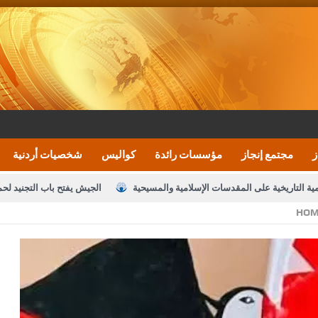
ز
مجتمع إنجاز
مؤسسات رائدة
كواليس
شخصيات أردنية
مية التاريخية على المقدسات الإسلامية والمسيحية
الجيش يفتح باب التجنيد لح
HOM
النواب يقر مشروع تعديل قانون الملكية العقارية
الأمن يتلف 16 مليون حبة كبتاجون و1480 كغم مواد مخدرة
نصة خدمة العلم
القاضي يلتقي رؤساء تحرير الصحف اليومية ويؤكد حرص مجلس ا
رك ومزيدا من التوفيق
الملك يتلقى اتصالا هاتفيا من العاهل البحريني
ا
عارف بيك 