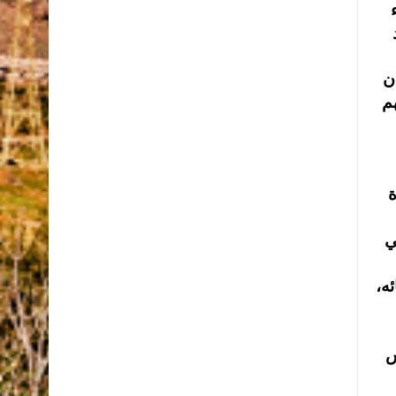
ن
هم
ة
ي
ه،
س