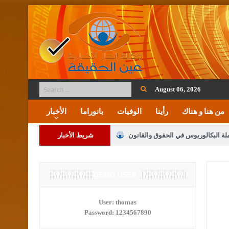
August 06, 2026
من هنا و هناك
رأينا
الوفيات
بانوراما
الأخبار
ملة البكالوريوس في الحقوق والقانون
شريط الأخبار
لنواب على شراكة فاعلة مع الإعلام
DEMO USER
لملك يلتقي مجموعة من رفاق السلاح
User:
thomas
Password:
1234567890
فريحات.. مبارك وبكم تزهو المناصب