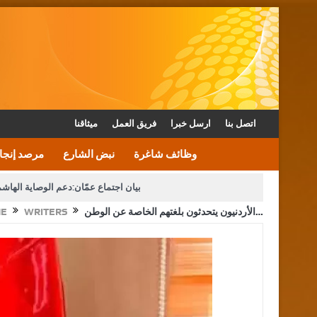
اتصل بنا
ارسل خبرا
فريق العمل
ميثاقنا
وظائف شاغرة
نبض الشارع
مرصد إنجا
بيان اجتماع عمّان:دعم الوصاية الهاش
الأردنيون يتحدثون بلغتهم الخاصة عن الوطن…
WRITERS
E
دعوة المكلفين بخدمة العلم (الدفعة الثالثة) إلى مراجعة م
القاضي محمود أحمد فريحات.. مبا