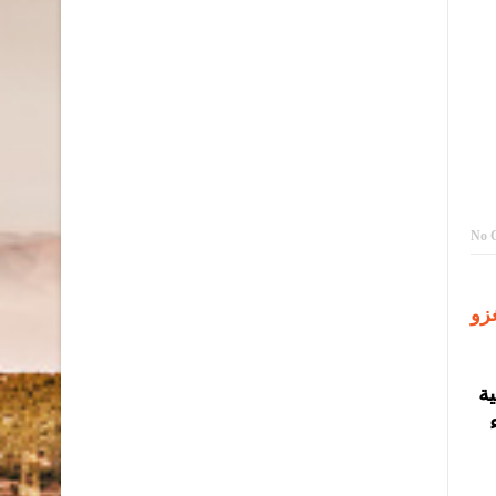
No 
زو
ة