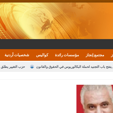
ز
مجتمع إنجاز
مؤسسات رائدة
كواليس
شخصيات أردنية
يفتح باب التجنيد لحملة البكالوريوس في الحقوق والقانون
حزب التغيير يطلق 
بيان اجتماع عمّان:دعم الوصاية الهاشمية التاريخي
ف اليومية ويؤكد حرص مجلس النواب على شراكة فاعلة مع الإعلام
النواب يقر
الملك يلتقي مجموعة من رفاق السلاح
دعوة المكلفين بخدمة العلم (الدفعة 
القاضي محمود أحمد