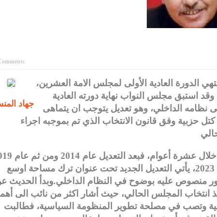
Comments
تهي الدورة العادية الأولى لمجلس الامة العشرين،
يتبق على نهاية الدورة سوى 40 يوما، وقد استبق مجلس النواب نهاية دورته العادية
جهاد المن
ى نظامه الداخلي، وهو تعديل يتوجب ان يتماهى
ل حزبية وفق قانون الانتخاب الذي تم بموجبه اجراء
التعديل المتوقع على النظام الداخلي هو الرابع خلال عشرة أعوام،
والتعديل الذي جرى قبل عام ونصف تقريبا عام 2023، يأتي التعديل الجديد تحت عنوان ترك مساحة اوسع
دور منصوص عليه بوضوح في النظام الداخلي.وبدأ الحديث ع
ذ انتخاب المجلس الحالي، حيث أشار اكثر من نائب الى أهمي
لاحية وتصب في مصلحة تطوير المنظومة السياسية، فطالبت