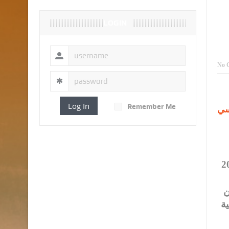
LOGIN
No 
Log In
Remember Me
سي
 فبعد التعديل عام 2014 ومن ثم عام 2019
ن
ة