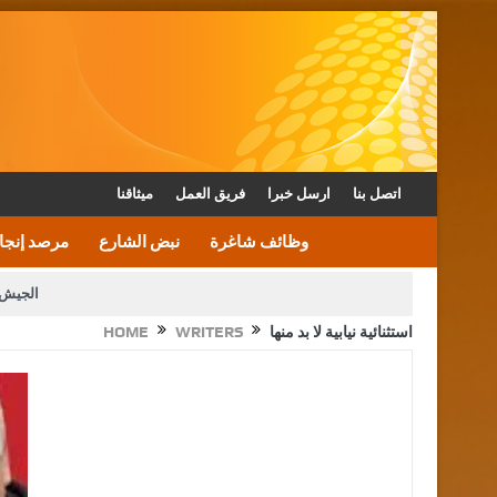
اتصل بنا
ارسل خبرا
فريق العمل
ميثاقنا
وظائف شاغرة
نبض الشارع
مرصد إنجا
الجيش 
استثنائية نيابية لا بد منها
WRITERS
HOME
الأمن يتلف 16 مليون حبة كبتاجون و1480 كغم مواد مخدرة
القاضي يلتقي رؤساء تحرير الصح
الملك يتلقى اتصالا هاتفيا من العاهل البحريني