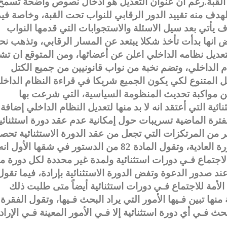
حت القبة.رغم أن عنوان التعديل هو ادخال نصوص واضحة تسمح
هدف منه تقييد الدور الرقابي للنواب تحت القبة، وخاصة فيم
خوف يأتي بعد سيل الاسئلة والاستجوابات التي قدمها النواب
عض انها بدأت تأخذ شكلا يبتعد عن المسار الرقابي، وتذهب نح
تعديل نظامه الداخلي اعلن عن أعضائها، ومن المتوقع ان تش
ام الداخلي، وتضم نخبة من نواب قانونيين من جميع الكتل
ل المتنوع لكي يكون الجميع شريكا في قراءة النظام الداخل
من مواكبة تحديث المنظومة السياسية، التي شرعت بها
ئية التي أعتقد انه لا بد منها لتعديل النظام الداخلي إضافة
فترة الماضية تسريبات حول إمكانية عدم عقد دورة استثنائي
ر من المرتكزات التي تجعل من عقد الدورة الاستثنائية تحص
حاصل، فالدورات الاستثنائية تعقد بعد فض الدورة العادية، وتقول المادة 82 من الدستور في شقها الأول ان
لاجتماع فـي دورات استثنائية ولمدة غير محددة لكل دورة م
 عند صدور الدعوة وتفض الدورة الاستثنائية بإرادة، فيما تقول
 الأمة للاجتماع فـي دورات استثنائية أيضاً متى طلبت ذلك
ها تبين فـيها الأمور التي يراد البحث فـيها، وتقول الفقرة
بحث فـي أي دورة استثنائية إلا فـي الأمور المعينة فـي الإراد