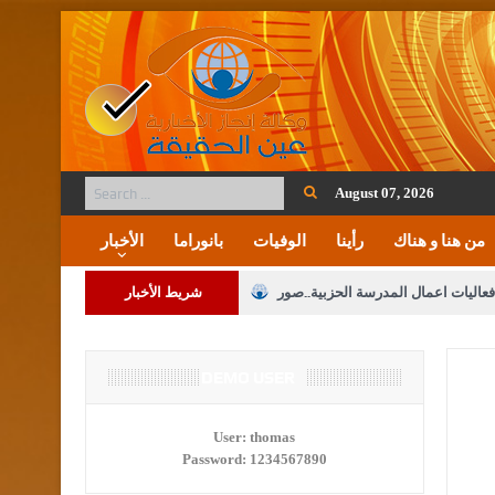
August 07, 2026
من هنا و هناك
رأينا
الوفيات
بانوراما
الأخبار
فعاليات اعمال المدرسة الحزبية..صور
شريط الأخبار
ة على المقدسات الإسلامية والمسيحية
 مشروع تعديل قانون الملكية العقارية
DEMO USER
الثالثة) إلى مراجعة منصة خدمة العلم
User:
thomas
Password:
1234567890
 فريحات.. مبارك ومزيدا من التوفيق