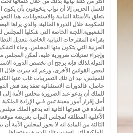
اكثر من كتلة نيابية بذلك من خلال كلماتها ت
للعمل الحزبي إلا أن نواب يتخوفون بأن يكون ال
يتعلق بالأسئلة النيابية والاستجوابات، هذا الت
للحكومة خلال الدورة الحالية، والذي يراها الب
الشعبوية.اللجنة الخاصة التي شكلها المجلس ل
بقراءة المقترحات النيابية الخاصة بتعديل النظ
الحزبية التي يتكون منها المجلس، وجاء التشكي
وإجراء تعديلات ضرورية عليه، تُمكن المجلس 
الدولة.لذلك فإنه يرجح ان تخصص الدورة الاستثنا
لبعض القوانين الأخرى، ورغم انه سرت خلال ال
للمجلس، بيد ان تلك التسريبات غاب عنها الكثي
للملك أن يدعو عند الضرورة مجلس الأمة إلى ا
أجل إقرار أمور معينة تبين فـي الإرادة الملكية
المادة في فقرتها الثانية انه يدعو الملك مجلس
الأغلبية المطلقة لمجلس النواب بعريضة موقعة من
الثالثة من المادة انه لا يجوز لمجلس الأمة أن ي
الملكية التي انعقدت تلك الدورة بمقتضاها.