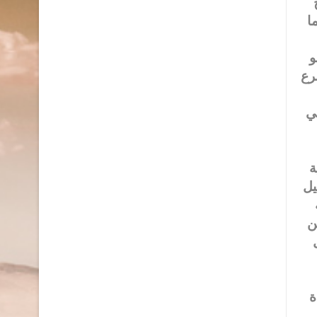
ا
و
رع
ي
ة
يل
ه
ن
ة