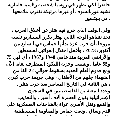
حاضرا لكي تظهر في روسيا شخصية رئاسية فانتازية
تشبه غورباتشوف أو غيرها مرتبكة تقترب ملامحها
من يليتسين .
وفي الوقت الذي خرج فيه هتلر عن أخلاق الحرب ،
نجد نتنياهو الوجه الثاني لهتلر يكرر السيناريو نفسه
مروجا بأن حرب غزة بدأتها حماس في السابع من
أكتوبر/ 2023 ، وأغفل احتلال إسرائيل لفلسطين
والأراضي العربية منذ عامي 1948 و1967 ، أي قبل 75
و55 عاما . وتسبب وحزبه الليكود المتطرف لغاية الآن
ومع قدوم العام الجديد بسقوط حوالي 22 الفا من
الشهداء جلهم من الأطفال ، وهي جريمة حرب كبرى
، هي الثانية في التاريخ المعاصر بعد حرب هتلر ،
وعدد المعتقلين الفلسطينيين في السجون
الإسرائيلية يفوق العشرة آلاف أسير ، والتعذيب
والقمع ونقل الأسرى عراة بالشاحنات العسكرية على
قدم وساق . ونعت حماس والمقاومة الفلسطينية