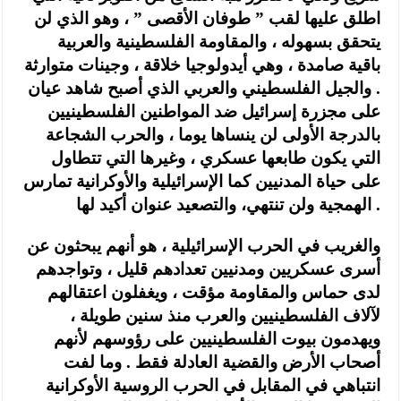
اطلق عليها لقب ” طوفان الأقصى ” ، وهو الذي لن
يتحقق بسهوله ، والمقاومة الفلسطينية والعربية
باقية صامدة ، وهي أيدولوجيا خلاقة ، وجينات متوارثة
. والجيل الفلسطيني والعربي الذي أصبح شاهد عيان
على مجزرة إسرائيل ضد المواطنين الفلسطينيين
بالدرجة الأولى لن ينساها يوما ، والحرب الشجاعة
التي يكون طابعها عسكري ، وغيرها التي تتطاول
على حياة المدنيين كما الإسرائيلية والأوكرانية تمارس
الهمجية ولن تنتهي، والتصعيد عنوان أكيد لها .
والغريب في الحرب الإسرائيلية ، هو أنهم يبحثون عن
أسرى عسكريين ومدنيين تعدادهم قليل ، وتواجدهم
لدى حماس والمقاومة مؤقت ، ويغفلون اعتقالهم
لآلاف الفلسطينيين والعرب منذ سنين طويلة ،
ويهدمون بيوت الفلسطينيين على رؤوسهم لأنهم
أصحاب الأرض والقضية العادلة فقط . وما لفت
انتباهي في المقابل في الحرب الروسية الأوكرانية