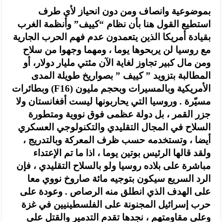
بموضوعية وانصاف ومن دون انحياز لأي طرف
استطيع القول هنا بأن نظام “كييف” وأنظمة الغرب
بقيادة أمريكا الذين يتعمدون عدم فهم الحرب الجارية
مع روسيا لن يربحوها يوما ، ومهما وجهوا من سلاح
ومن مال كبير تجاوز لغاية الآن مئتي مليار دولار، أو
المطالبة بتزويد ” كييف ” بصواريخ طويلة المدى
وبطائرات (F16) الأمريكية وبالمسيرات وبحجم مليون
مسيّرة . وروسيا التي يحاربونها ليست أفغانستان ولا
جزر القمر ، بل دولة عظمى فوق نووية ومتطورة
السلاح في المجال التقليدي والتكنولوجي العسكري
أيضا ، وتستخدمه حسب ظرف المعركة وبالتدريج ،
ولقد قالها الرئيس بوتين يوما ، اذا ما تم الإعتداء
مباشرة على بلاده روسيا ولو بالسلاح التقليدي ، فإن
الرد السريع سيكون بتوجيه مائة صاروخ نووي معا
على الهدف الذي انطلق منه الرصاص . وعودة على
حرب إسرائيل المجنونة على الفلسطينيين في غزة
وعلى مقاومتهم ، نجدها تقدم التدمير والقتل على