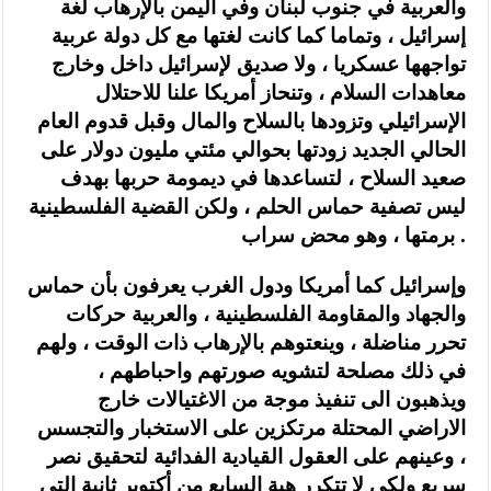
والعربية في جنوب لبنان وفي اليمن بالإرهاب لغة
إسرائيل ، وتماما كما كانت لغتها مع كل دولة عربية
تواجهها عسكريا ، ولا صديق لإسرائيل داخل وخارج
معاهدات السلام ، وتنحاز أمريكا علنا للاحتلال
الإسرائيلي وتزودها بالسلاح والمال وقبل قدوم العام
الحالي الجديد زودتها بحوالي مئتي مليون دولار على
صعيد السلاح ، لتساعدها في ديمومة حربها بهدف
ليس تصفية حماس الحلم ، ولكن القضية الفلسطينية
برمتها ، وهو محض سراب .
وإسرائيل كما أمريكا ودول الغرب يعرفون بأن حماس
والجهاد والمقاومة الفلسطينية ، والعربية حركات
تحرر مناضلة ، وينعتوهم بالإرهاب ذات الوقت ، ولهم
في ذلك مصلحة لتشويه صورتهم واحباطهم ،
ويذهبون الى تنفيذ موجة من الاغتيالات خارج
الاراضي المحتلة مرتكزين على الاستخبار والتجسس
، وعينهم على العقول القيادية الفدائية لتحقيق نصر
سريع ولكي لا تتكرر هبة السابع من أكتوبر ثانية التي