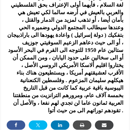
لغة السلام ، فأيهما أولى الإعتراف بحق الفلسطيني
والعربي بالعيش في أرضه سالما لكي تعيش هي
بأمان أيضا ، أو تذهب لمزيد من الدمار والقتل ،
وعندها سيطالب المجتمع الدولي وضميره الحي
بتفكيك ( دولة إسرائيل ) واعادة يهودها الى باراذبيجان
، أو الى حيث دعاهم الزعيم السوفيتي جوزيف
ستالين عام 1950 للتوجه الى القرم في البحر الأسود
أو الى سخالين على حدود اليابان ، ومن الممكن أن
يختاروا اقليم ألاسكا الأمريكي الروسي الأصل ،
الأقرب لعشيقتهم أمريكا ، ويستطيعون هناك بناء
هيكلهم سليمان المزعوم . وفلسطين الكنعنانية
اليبوسية باقية عربية كما كانت من قبل التاريخ
بخمسة آلاف عام، ومرورهم الترانزيت من منطقتنا
العربية ثمانون عاما لن تجدي لهم نفعا ، والأصل أن
تقودهم توراتهم الى من حيث أتوا .