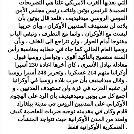
التي يغذيها الغرب الأمريكي علنا هي التصريحات
الحميدة للرئيس بوتين ولنائب رئيس مجلس الأمن
القومي الروسي ميدفيديف ، فلقد قال بوتين بأن
بلاده لن تستهدف المدنيين الأوكران ، وبأن حربها
ليست مع الأوكران ، وانما مع التطرف ، وتبقي الباب
مفتوحا أمام الحوار ، ولن تتراجع الى الخلف ، وبأن
روسيا العام الحالي كما جاء في خطابه بمناسبة رأس
السنة ستصبح بالتأكيد أقوى ، وتواصل روسيا قبول
معادلة تبادل الأسرى ، كان أخرها اعادة 230 أسيرا
أوكرانيا منهم 214 عسكريا ، وتحرير 248 أسيرا روسيا
. وقال ميدفيديف بأن حرب بلاده روسيا في أوكرانيا
لن تشبه الحرب في غزة ولن تستهدف المدنيين ، و
أجمع كل من بوتين وميدفيديف بأن الرد على الهجوم
الأوكراني على المدنيين الروس في مدينة بيلغاراد
قادم وكان في مقدمته توجيه ضربات للعاصمة كييف
ولعدد من المدن الأوكرانية حيث تتواجد المنشأت
العسكرية الأوكرانية فقط .