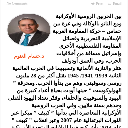
الإسلامية والمسيحية
No Comments
Print
Email
الأمن يتلف 16 مليون حبة كبتاجون و1480 كغم مواد مخدرة
بين الحربين الروسية الأوكرانية
ومع الناتو بالوكالة وفي غزة بين
النواب يقر مشروع تعديل قانون الملكية العقارية
حماس – حركة المقاومة العربية
القاضي يلتقي رؤساء تحرير الصحف اليومية ويؤكد حرص مجلس النواب
الإسلامية التحريرية وفصائل
على شراكة فاعلة مع الإعلام
المقاومة الفلسطينية الأخرى
وإسرائيل مسافة من أخلاقيات
د.حسام العتوم
دعوة المكلفين بخدمة العلم (الدفعة الثالثة) إلى مراجعة منصة خدمة
الحرب، وفي العمق أودولف
العلم
هتلر والنازية الألمانية وتسببهما في الحرب العالمية
الثانية 1939/ 1941/ 1945 بقتل أكثر من 28 مليون
الملك يلتقي مجموعة من رفاق السلاح
روسي وسوفيتي، وهم من بدأوا الحرب. ومحرقة ”
الملك يتلقى اتصالا هاتفيا من العاهل البحريني
الهولوكوست ” حينها أودت بحياة أعداد كبيرة من
اليهود والسوفييت والحلفاء، وقدّر تعداد اليهود القتلى
القاضي محمود أحمد فريحات.. مبارك ومزيدا من التوفيق
وحدهم بستة ملايين. وفي الحرب الروسية –
الأوكرانية المعاصرة التي بدأتها ” كييف ” مبكرا عبر
الثورات البرتقالية عام 2007 وعبر انقلاب ” كييف ”
عام 2014 وأشركت فيها الولايات المتحدة الأمريكية