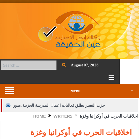
August 07, 2026
Menu
حزب التغيير يطلق فعاليات اعمال المدرسة الحزبية..صور
اخلاقيات الحرب في أوكرانيا وغزة
WRITERS
HOME
الجيش يفتح باب التجنيد لحملة البكالوريوس في الحقوق والقانون
بيان اجتماع عمّان:دعم الوصاية الهاشمية التاريخية على المقدسات
اخلاقيات الحرب في أوكرانيا وغزة