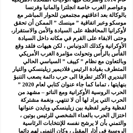
وعواصم الغرب خاصة انجلترا والمانيا وفرنسا
بالوكالة بعد اعاقتهم مجتمعين للحوار المباشر مع
موسكو وعبر اتفاقية ” مينسك ” الممكن أن تحقق
لأوكرانيا المحافظة على السيادة والأمن والاستقرار،
وحتى الابقاء على القرم في مكانه داخل السيادة
الأوكرانية وكذلك الدونباس ، لكن هيهات فلقد وقع
الفأس بالرأس وتحولت مؤامرة الغرب الأمريكي
وبالتعاون مع نظام ” كييف ” السياسي الحالي
المتطرف بقيادة الرئيس فلاديمير زيلينسكي والتيار
البنديري الأكثر تطرفا الى حرب دائمة يصعب التنبؤ
بنهايتها ، تماما كما جاء عنوان كتابي لعام 2020 ”
الحرب الروسية الأوكرانية ومع الناتو – مشهد من
الحرب التي يراد لها أن لا تنتهي. ونغمة مشتركة
لفظية وغير لفظية بين زيلينسكي وبايدن عنوانها
اختزال الحرب بالعداء الشخصي للرئيس بوتين ،
والتمني بأن لا يرشح نفسه للإنتخابات الرئاسية
الروسية في أذار المقبل ، وكان التمني لهم دائما