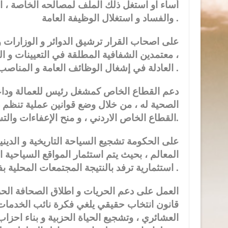
أساء او استغل ذلك الملف لمصالحه الخاصة ، اضا
والفساد و استغلال الوظيفة العامة .
على اصحاب القرار ترشيق الدوائر و الوزارات و
، معتمدين الشفافية المطلقة في التعيينات و ال
العادلة في إشغال الوظائف العامة و المناصب العليا والحكومية بشكل عام .
دعم القطاع الخاص كمشغل رئيس للعمالة وداعم 
الصحية له ، من خلال وضع قوانين عملية تنظم
القطاع الخاص الاردني ، و منح الإعفاءات والتسهيلات و محاسبة كل من يعيق الاستثمار بقصد او تقصير.
على الحكومة تشجيع السياحة التاريخية و الدين
المعالم ، بحيث يتم استثمار المواقع السياحية ا
استثمارية ترفد بالنتيجة المجتمعات المحلية بفرص عمل تسهم في الحد من البطالة .
العمل على دعم الحريات و اطلاق الصحافة الحرة
قانون انتخاب حقيقي يلغي فكرة نائب الخدمات 
العشائري ، وتشجيع الحياة الحزبية و بناء احز