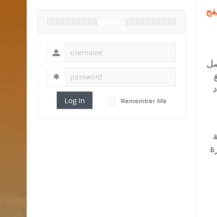
فج
LOGIN
صل
د
Log In
Remember Me
ة
ة