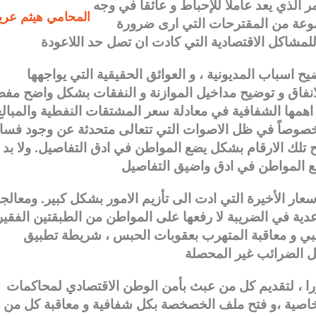
 الذي يعد عاملاً للإحباط و عائقاً في وجه
المحامي هيثم عري
مجموعة من المقترحات التي ارى ضرورة
 اسباب المديونية ، و العوائق الحقيقية التي يواجهها
الانفاق و توضيح مداخيل الموازنة و النفقات بشكل واضح مف
 و اهمها الشفافية في معادلة سعر المشتقات النفطية والمبالغ
 خصوصاً في ظل الاصوات التي تتعالى متحدثة عن وجود فسا
ح تلك الارقام بشكل يضع المواطن في ادق التفاصيل. ولا بد
 المواطن في ادق واضيق التفاصيل
عار الأخيرة التي ادت الى تأزيم الامور بشكل كبير. ومعالج
عدية في الضريبة لا رفعها على المواطن من الطبقتين الفقير
بي و معاقبة المتهرب بعقوبات الحبس ، شريطة تطبيق
را ، لتقديم كل من عبث بأمن الوطن الاقتصادي لمحاكمات
لتخاصية ،و فتح ملف الخصخصة بكل شفافية و معاقبة كل من