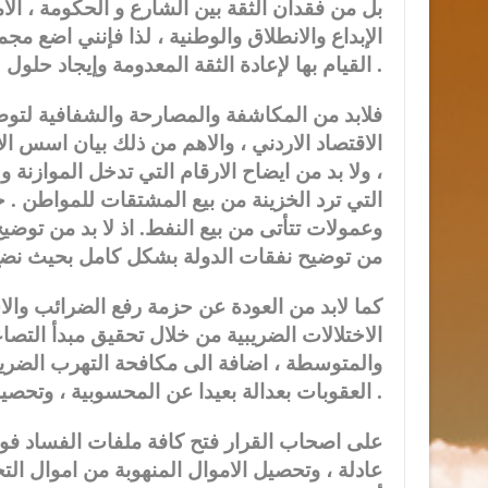
بل من فقدان الثقة بين الشارع و الحكومة ، الأمر
الإبداع والانطلاق والوطنية ، لذا فإنني اضع 
القيام بها لإعادة الثقة المعدومة وإيجاد حلول للمشاكل الاقتصادية التي كادت ان تصل حد اللاعودة .
فلابد من المكاشفة والمصارحة والشفافية لتوضيح
الاقتصاد الاردني ، والاهم من ذلك بيان اسس 
، ولا بد من ايضاح الارقام التي تدخل الموازنة
التي ترد الخزينة من بيع المشتقات للمواطن .
وعمولات تتأتى من بيع النفط. اذ لا بد من توضي
من توضيح نفقات الدولة بشكل كامل بحيث نضع
كما لابد من العودة عن حزمة رفع الضرائب والاس
الاختلالات الضريبية من خلال تحقيق مبدأ التصا
والمتوسطة ، اضافة الى مكافحة التهرب الضري
العقوبات بعدالة بعيدا عن المحسوبية ، وتحصيل الضرائب غير المحصلة .
على اصحاب القرار فتح كافة ملفات الفساد فو
عادلة ، وتحصيل الاموال المنهوبة من اموال ا