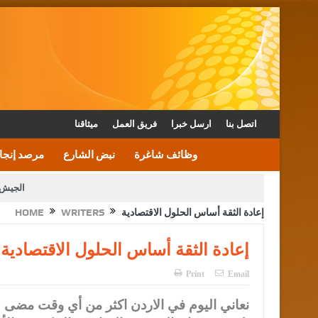
اتصل بنا
ارسل خبرا
فريق العمل
ميثاقنا
وظائف شاغرة
نبض الشارع
مرصد إنجا
الجيش 
إعادة الثقة أساس الحلول الاقتصادية
WRITERS
HOME
الأمن يتلف 16 مليون حبة كبتاجون و1480 كغم مواد مخدرة
القاضي يلتقي رؤساء تحرير الصح
إعادة الثقة أساس الحلول الاقتصادية
الملك يتلقى اتصالا هاتفيا من العاهل البحريني
Print
Email
نعاني اليوم في الاردن اكثر من أي وقت مضى