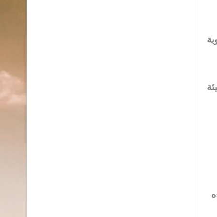
بة
ئة
ه