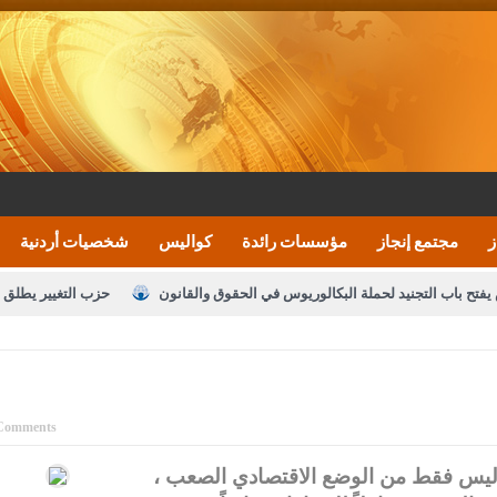
ز
مجتمع إنجاز
مؤسسات رائدة
كواليس
شخصيات أردنية
يفتح باب التجنيد لحملة البكالوريوس في الحقوق والقانون
حزب التغيير يطلق 
بيان اجتماع عمّان:دعم الوصاية الهاشمية التاريخي
ف اليومية ويؤكد حرص مجلس النواب على شراكة فاعلة مع الإعلام
النواب يقر
الملك يلتقي مجموعة من رفاق السلاح
دعوة المكلفين بخدمة العلم (الدفعة 
Comments
القاضي محمود أحمد
 ليس فقط من الوضع الاقتصادي الصعب ،