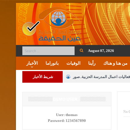
August 07, 2026
من هنا و هناك
رأينا
الوفيات
بانوراما
الأخبار
فعاليات اعمال المدرسة الحزبية..صور
شريط الأخبار
ة على المقدسات الإسلامية والمسيحية
 مشروع تعديل قانون الملكية العقارية
DEMO USER
الثالثة) إلى مراجعة منصة خدمة العلم
No 
User:
thomas
Password:
1234567890
 فريحات.. مبارك ومزيدا من التوفيق