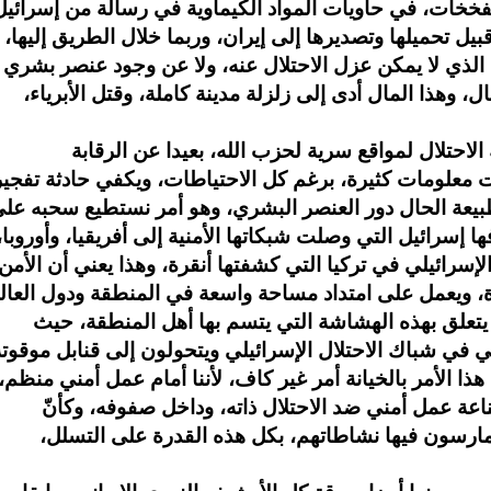
خخات، في حاويات المواد الكيماوية في رسالة من إسرائيل
بيل تحميلها وتصديرها إلى إيران، وربما خلال الطريق إليها،
ت الذي لا يمكن عزل الاحتلال عنه، ولا عن وجود عنصر بشري
 وهذا المال أدى إلى زلزلة مدينة كاملة، وقتل الأبرياء،
لاحتلال لمواقع سرية لحزب الله، بعيدا عن الرقابة
ت معلومات كثيرة، برغم كل الاحتياطات، ويكفي حادثة تفجير
طبيعة الحال دور العنصر البشري، وهو أمر نستطيع سحبه عل
 إسرائيل التي وصلت شبكاتها الأمنية إلى أفريقيا، وأوروبا،
لإسرائيلي في تركيا التي كشفتها أنقرة، وهذا يعني أن الأمن
 يتعلق بهذه الهشاشة التي يتسم بها أهل المنطقة، حيث
 في شباك الاحتلال الإسرائيلي ويتحولون إلى قنابل موقوت
ذا الأمر بالخيانة أمر غير كاف، لأننا أمام عمل أمني منظم، 
ناعة عمل أمني ضد الاحتلال ذاته، وداخل صفوفه، وكأنّ
يمارسون فيها نشاطاتهم، بكل هذه القدرة على التسلل،