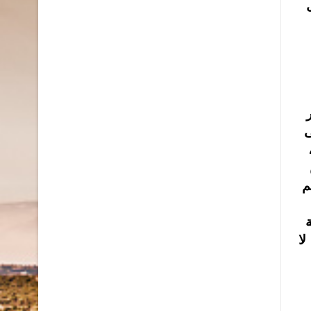
ى
ة
لا