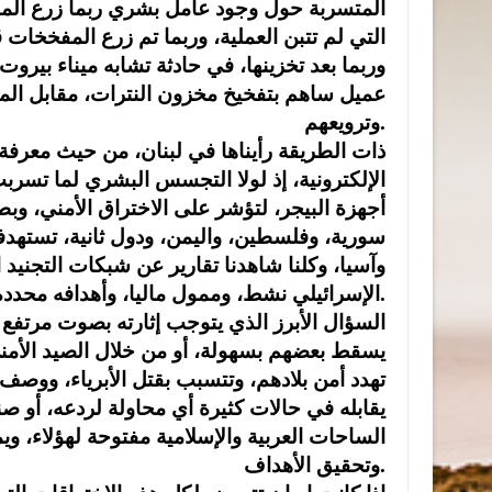
المتسربة حول وجود عامل بشري ربما زرع المف
التي لم تتبن العملية، وربما تم زرع المفخخات ق
وربما بعد تخزينها، في حادثة تشابه ميناء بيرو
عميل ساهم بتفخيخ مخزون النترات، مقابل المال،
وترويعهم.
ذات الطريقة رأيناها في لبنان، من حيث معرفة ا
الإلكترونية، إذ لولا التجسس البشري لما تسرب
أجهزة البيجر، لتؤشر على الاختراق الأمني، وب
سورية، وفلسطين، واليمن، ودول ثانية، تستهدفها
وآسيا، وكلنا شاهدنا تقارير عن شبكات التجنيد ا
الإسرائيلي نشط، وممول ماليا، وأهدافه محددة، ويعمل على امتداد مساحة واسعة في المنطقة ودول العالم.
السؤال الأبرز الذي يتوجب إثارته بصوت مرتفع
يسقط بعضهم بسهولة، أو من خلال الصيد الأمني
تهدد أمن بلادهم، وتتسبب بقتل الأبرياء، ووصف ه
يقابله في حالات كثيرة أي محاولة لردعه، أو ص
الساحات العربية والإسلامية مفتوحة لهؤلاء، و
وتحقيق الأهداف.