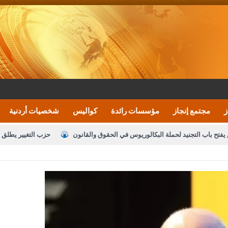
ز
مجتمع إنجاز
مؤسسات رائدة
كواليس
شخصيات أردنية
يفتح باب التجنيد لحملة البكالوريوس في الحقوق والقانون
حزب التغيير يطلق 
بيان اجتماع عمّان:دعم الوصاية الهاشمية التاريخي
ف اليومية ويؤكد حرص مجلس النواب على شراكة فاعلة مع الإعلام
النواب يقر
الملك يلتقي مجموعة من رفاق السلاح
دعوة المكلفين بخدمة العلم (الدفعة 
القاضي محمود أحمد