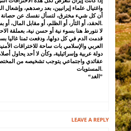
إذا كانت إيران تتعرض لكل هذه الاختراقات التي
واغتيال علماء إيرانيين، بعد رصدهم، وإشعال ا
أن كل شيء مخترق، لتسأل نفسك عن حصانة أبناء 
الحقد، أو الثأر، أو الظلم، أو مقابل المال، أو بسبب إسقاط أمني.
لا نتورط هنا بسوء نية أو حسن نية، بعملقة الاح
قدمت الدم في كل دولها، ودفعت ثمنا غاليا بسبب
العربي والإسلامي بات ساحة للاختراقات الأمنية
دولة عربية وإسرائيلية، وكأن لا أحد يحاول أصلا
عقائدي واجتماعي يتوجب تشخيصه من المختصين 
المستويات.
“الغد”
LEAVE A REPLY