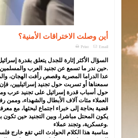
أين وصلت الاختراقات الأمنية؟
Print
Email
السؤال الأكثر إثارة للجدل يتعلق بقدرة إسرائ
حين ندر ما تسمع عن تجنيد العرب والمسلمين لعميل إسرائيلي داخل فلسطين.
عدا الدراما المصرية وقصص رأفت الهجان، والم
سمعناها أو تسربت حول تجنيد إسرائيليين، فإن 
حول أسباب قدرة إسرائيل على تجنيد عرب ومسل
العملاء مئات آلاف الأبطال والشهداء، وممن ر
قضية بحاجة إلى خبراء اجتماع لبحثها، مع معرف
يكون المحتل مباشرا، وبين التجنيد حين تكون بع
وعسكرية، وتجند عملاء.
مناسبة هذا الكلام الحوادث التي تقع خارج فلسط