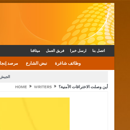
اتصل بنا
ارسل خبرا
فريق العمل
ميثاقنا
وظائف شاغرة
نبض الشارع
مرصد إنجا
الجيش 
أين وصلت الاختراقات الأمنية؟
WRITERS
HOME
الأمن يتلف 16 مليون حبة كبتاجون و1480 كغم مواد مخدرة
القاضي يلتقي رؤساء تحرير الصح
الملك يتلقى اتصالا هاتفيا من العاهل البحريني