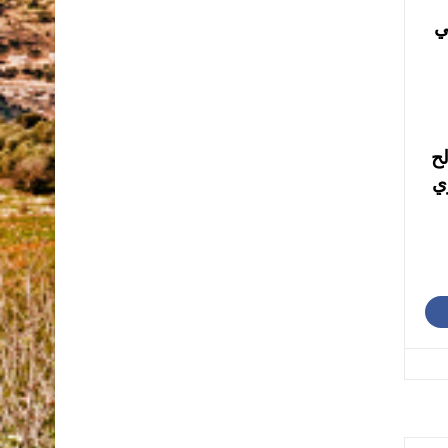
ي
لح
وي