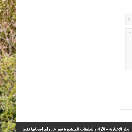
نجاز الإخبارية – الآراء والتعليقات المنشورة تعبر عن رأي أصحابها فقط