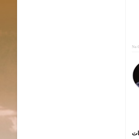
No 
ات