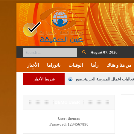
August 07, 2026
من هنا و هناك
رأينا
الوفيات
بانوراما
الأخبار
فعاليات اعمال المدرسة الحزبية..صور
شريط الأخبار
ة على المقدسات الإسلامية والمسيحية
 مشروع تعديل قانون الملكية العقارية
DEMO USER
الثالثة) إلى مراجعة منصة خدمة العلم
User:
thomas
Password:
1234567890
 فريحات.. مبارك ومزيدا من التوفيق