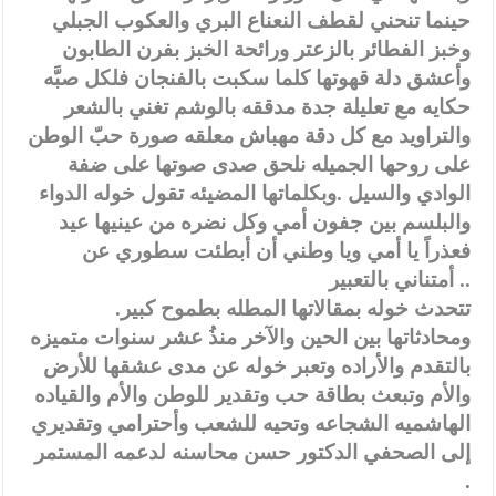
حينما تنحني لقطف النعناع البري والعكوب الجبلي
وخبز الفطائر بالزعتر ورائحة الخبز بفرن الطابون
وأعشق دلة قهوتها كلما سكبت بالفنجان فلكل صبَّه
حكايه مع تعليلة جدة مدققه بالوشم تغني بالشعر
والتراويد مع كل دقة مهباش معلقه صورة حبّ الوطن
على روحها الجميله نلحق صدى صوتها على ضفة
الوادي والسيل .وبكلماتها المضيئه تقول خوله الدواء
والبلسم بين جفون أمي وكل نضره من عينيها عيد
فعذراً يا أمي ويا وطني أن أبطئت سطوري عن
أمتناني بالتعبير ..
.تتحدث خوله بمقالاتها المطله بطموح كبير
ومحادثاتها بين الحين والآخر منذُ عشر سنوات متميزه
بالتقدم والأراده وتعبر خوله عن مدى عشقها للأرض
والأم وتبعث بطاقة حب وتقدير للوطن والأم والقياده
الهاشميه الشجاعه وتحيه للشعب وأحترامي وتقديري
إلى الصحفي الدكتور حسن محاسنه لدعمه المستمر
.