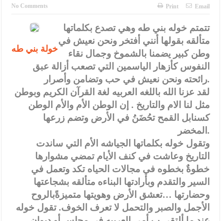
الإسلامية والمسيحية
No Comments
Print
Email
الأمن يتلف 16 مليون حبة كبتاجون و1480 كغم مواد مخدرة
تتمتم خوله بني طه وهي تصدع بكلماتها
متألقه بقولها أنني أفتخر ونحن نعيش في
النواب يقر مشروع تعديل قانون الملكية العقارية
خولة بني طه
وطن كبير يضمنا بالشموخ وجمال نقاء
القاضي يلتقي رؤساء تحرير الصحف اليومية ويؤكد حرص مجلس النواب
النفوس كأزهار الياسمين التي تصعب أزالة عبق
على شراكة فاعلة مع الإعلام
رائحته ونحن نعيش في حب وتضامن وأصرار.
لقد عزنا الله باللغه العربيه لغة القرآن الكريم وبوطن
دعوة المكلفين بخدمة العلم (الدفعة الثالثة) إلى مراجعة منصة خدمة
مثل لنا الام والتاريخ . إن الوطن الأم والأم الوطن
العلم
كسنابل القمح تحُضَنُ في الأرض وتضم زرعها
المخضر.
الملك يلتقي مجموعة من رفاق السلاح
وتقول خوله بكلماتها الجياشه الأم التي ساندت
الملك يتلقى اتصالا هاتفيا من العاهل البحريني
التاريخ وعاشت في كنف الأيام تمضي مشوارها
خطوةٌ بخطوه في مجالات الحياه تكد وتعمل في
القاضي محمود أحمد فريحات.. مبارك ومزيدا من التوفيق
السير والتقدم وبأرادتها البناءه متألقه بشجاعتها
وحضارتها …تعشق الأرض وهويتها متميزةًبالروح
الأجمل والصبر والتحمل لا تعرف الخوف. تقول خوله
عند ما ألتقي ب أمي العربيه في مجلس أو ديوان