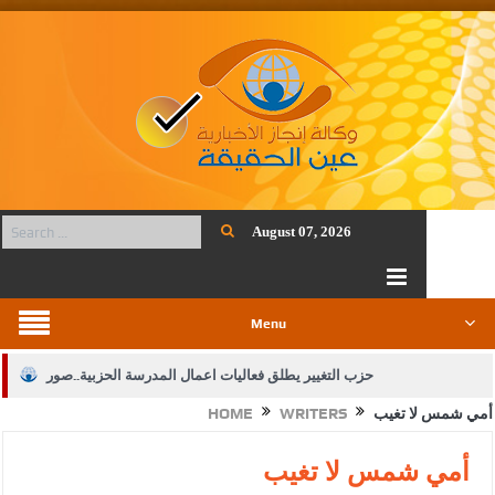
August 07, 2026
Menu
حزب التغيير يطلق فعاليات اعمال المدرسة الحزبية..صور
أمي شمس لا تغيب
WRITERS
HOME
الجيش يفتح باب التجنيد لحملة البكالوريوس في الحقوق والقانون
بيان اجتماع عمّان:دعم الوصاية الهاشمية التاريخية على المقدسات
أمي شمس لا تغيب