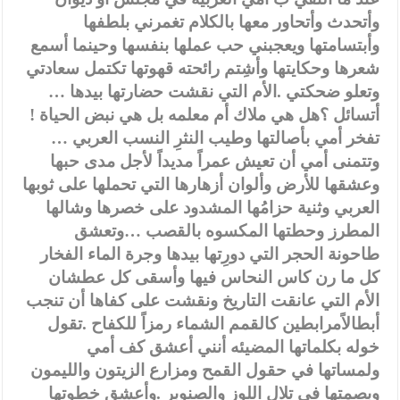
وأتحدث وأتحاور معها بالكلام تغمرني بلطفها
وأبتسامتها ويعجبني حب عملها بنفسها وحينما أسمع
شعرها وحكايتها وأشِتم رائحته قهوتها تكتمل سعادتي
وتعلو ضحكتي .الأم التي نقشت حضارتها بيدها …
أتسائل ؟هل هي ملاك أم معلمه بل هي نبض الحياة !
تفخر أمي بأصالتها وطيب النثرِ النسب العربي …
وتتمنى أمي أن تعيش عمراً مديداً لأجل مدى حبها
وعشقها للأرض وألوان أزهارها التي تحملها على ثوبها
العربي وثنية حزامُها المشدود على خصرها وشالها
المطرز وحطتها المكسوه بالقصب …وتعشق
طاحونة الحجر التي دورِتها بيدها وجرة الماء الفخار
كل ما رن كاس النحاس فيها وأسقى كل عطشان
الأم التي عانقت التاريخ ونقشت على كفاها أن تنجب
أبطالاًمرابطين كالقمم الشماء رمزاً للكفاح .تقول
خوله بكلماتها المضيئه أنني أعشق كف أمي
ولمساتها في حقول القمح ومزارع الزيتون والليمون
وبصمتها في تلال اللوز والصنوبر .وأعشق خطوتها