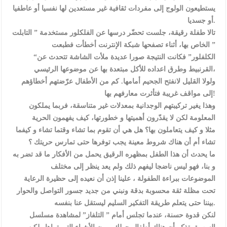
يستطيعون الولوج إلى مفردات ثقافية غير مستعدين لها نفسيا أو عاطفيا
أو جسديا.
تالا طفلة رقيقة، جلست تحضّر درسها عن الفلكلور مستخدمة ” التابلت
” الخاص بها، أثناء تصفحها شبكة الإنترنت أخطأت فطبعت
“الكلفلور” فكانت النتيجة صورا عديدة ملأت الشاشة تتحدث عن
القرنبيط وطرق اعداده للأكل مبتعدة بها عن موضوعها الرئيسي،
ولولا القليل لانفتح الجحيم أمامها. كم من الأطفال عرّضتهم أخطاؤهم
إلى مواقف غريبة فتأثرت معارفهم بها!
وهذا يغير تركيبتهم الوجدانية بمعدلات غير متناسقة، فربما يملكون
المعلومة لكن لا يقدّرون أهميتها و خطورتها، كيف يفهمون الحرية
مثلا و كيف يتعاملون بها؟ هل هي أن تقوم بما تشاء وقتما تشاء و كيفما
تشاء أم أن هناك شروط معينة يجب توفرها حتى تمارس حريتك ؟
ما يحدث أن هذا الطفل بمظهره الرقيق يحمل من الأفكار ما قد تضر به
و بنا، فهو ليس ناضجا ليفهم ذلك ولم يعد ينظر إلى مختلف
الموضوعات ببراءة الطفولة ، علينا إذن أن نعيده إلى حظيرة الرعاية
تحت مظلة ثقة محسوبة بدقة ونبني من جديد جسور التواصل والحوار
بيننا حتى يتعلم طريقة التفكير السليم ليستقل عنا بنفسه.
لنكن قدوة حسنة، عندما تجلس أمام ” التلفاز” لمشاهدة مسلسل