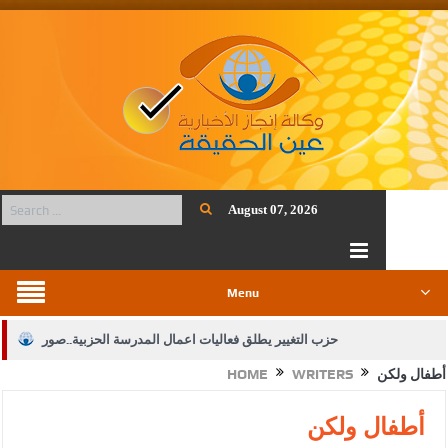
August 07, 2026
Menu
حزب التغيير يطلق فعاليات اعمال المدرسة الحزبية..صور
أطفال ولكن
WRITERS
HOME
الجيش يفتح باب التجنيد لحملة البكالوريوس في الحقوق والقانون
بيان اجتماع عمّان:دعم الوصاية الهاشمية التاريخية على المقدسات
أطفال ولكن