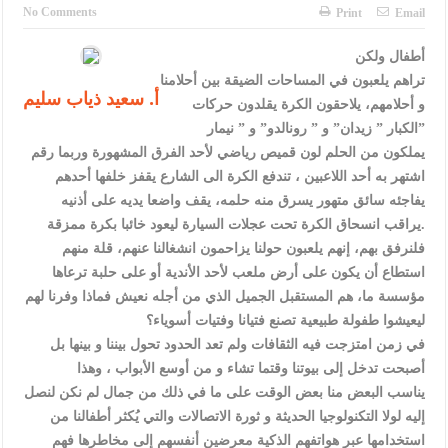
الإسلامية والمسيحية
No Comments
Print
Email
الأمن يتلف 16 مليون حبة كبتاجون و1480 كغم مواد مخدرة
أطفال ولكن
تراهم يلعبون في المساحات الضيقة بين أحلامنا
النواب يقر مشروع تعديل قانون الملكية العقارية
أ. سعيد ذياب سليم
و أحلامهم، يلاحقون الكرة يقلدون حركات
القاضي يلتقي رؤساء تحرير الصحف اليومية ويؤكد حرص مجلس النواب
الكبار ” زيدان” و ” رونالدو” و ” نيمار”
يملكون من الحلم لون قميص رياضي لأحد الفرق المشهورة وربما رقم
على شراكة فاعلة مع الإعلام
اشتهر به أحد اللاعبين ، تندفع الكرة الى الشارع يقفز خلفها أحدهم
دعوة المكلفين بخدمة العلم (الدفعة الثالثة) إلى مراجعة منصة خدمة
يفاجئه سائق متهور يسرق منه حلمه، يقف واضعا يديه على أذنيه
يراقب انسحاق الكرة تحت عجلات السيارة ليعود خائبا بكرة ممزقة.
العلم
فلنرفق بهم، إنهم يلعبون حولنا يزاحمون انشغالنا عنهم، قلة منهم
الملك يلتقي مجموعة من رفاق السلاح
استطاع أن يكون على أرض ملعب لأحد الأندية أو على حلبة ترعاها
مؤسسة ما، هم المستقبل الجميل الذي من أجله نعيش فماذا وفرنا لهم
الملك يتلقى اتصالا هاتفيا من العاهل البحريني
ليعيشوا طفولة طبيعية تصنع فتيانا وفتيات أسوياء؟
في زمن امتزجت فيه الثقافات ولم تعد الحدود تحول بيننا و بينها بل
القاضي محمود أحمد فريحات.. مبارك ومزيدا من التوفيق
أصبحت تدخل إلى بيوتنا وقتما تشاء و من أوسع الأبواب ، وهذا
يناسب البعض منا بعض الوقت على ما في ذلك من جمال لم نكن لنصل
إليه لولا التكنولوجيا الحديثة و ثورة الاتصالات والتي يُكثر أطفالنا من
استخدامها عبر هواتفهم الذكية معرضين أنفسهم إلى مخاطرها فهم