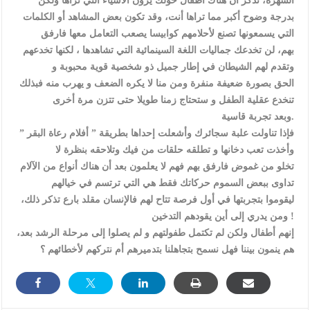
السهرة، تذكر أن هناك أطفال حولك يرون الأشياء التي تراها ولكن
بدرجة وضوح أكبر مما تراها أنت، وقد تكون بعض المشاهد أو الكلمات
التي يسمعونها تصنع لأحلامهم كوابيسا يصعب التعامل معها فارفق
بهم، لن تخدعك جماليات اللغة السينمائية التي تشاهدها ، لكنها تخدعهم
وتقدم لهم الشيطان في إطار جميل ذو شخصية قوية محبوبة و
الحق بصورة ضعيفة منفرة ومن منا لا يكره الضعف و يهرب منه فبذلك
تنخدع عقلية الطفل و ستحتاج زمنا طويلا حتى تتزن مرة أخرى
وبعد تجربة قاسية.
فإذا تناولت علبة سجائرك وأشعلت إحداها بطريقة ” أفلام رعاة البقر ”
وأخذت تعب دخانها و تطلقه حلقات من فيك وتلاحقه بنظرة لا
تخلو من غموض فارفق بهم فهم لا يعلمون بعد أن هناك أنواع من الآلام
تداوى ببعض السموم حركاتك فقط هي التي ترتسم في خيالهم
ليقوموا بتجربتها في أول فرصة تتاح لهم فالإنسان مقلد بارع تذكر ذلك،
ومن يدري إلى أين يقودهم التدخين !
إنهم أطفال ولكن لم تكتمل طفولتهم و لم يصلوا إلى مرحلة الرشد بعد،
هم ينمون بيننا فهل نسمح بتجاهلنا بتدميرهم أم نتركهم لأخطائهم ؟