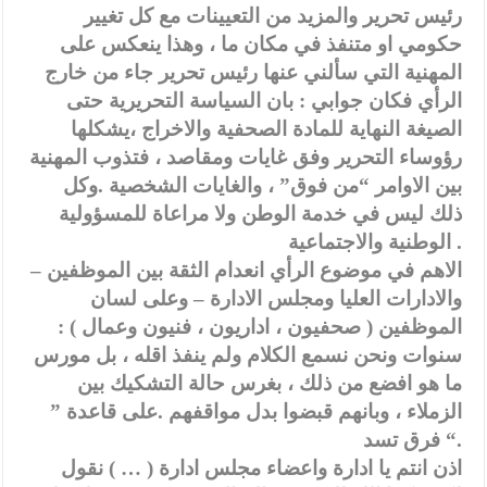
رئيس تحرير والمزيد من التعيينات مع كل تغيير
حكومي او متنفذ في مكان ما ، وهذا ينعكس على
المهنية التي سألني عنها رئيس تحرير جاء من خارج
الرأي فكان جوابي : بان السياسة التحريرية حتى
الصيغة النهاية للمادة الصحفية والاخراج ،يشكلها
رؤوساء التحرير وفق غايات ومقاصد ، فتذوب المهنية
بين الاوامر “من فوق” ، والغايات الشخصية .وكل
ذلك ليس في خدمة الوطن ولا مراعاة للمسؤولية
الوطنية والاجتماعية .
– الاهم في موضوع الرأي انعدام الثقة بين الموظفين
والادارات العليا ومجلس الادارة – وعلى لسان
الموظفين ( صحفيون ، اداريون ، فنيون وعمال ) :
سنوات ونحن نسمع الكلام ولم ينفذ اقله ، بل مورس
ما هو افضع من ذلك ، بغرس حالة التشكيك بين
الزملاء ، وبانهم قبضوا بدل مواقفهم .على قاعدة ”
فرق تسد “.
اذن انتم يا ادارة واعضاء مجلس ادارة ( … ) نقول