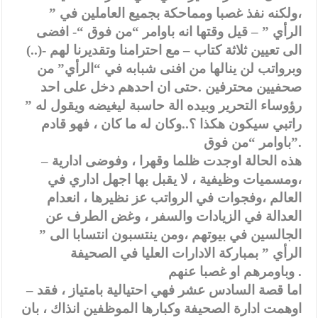
،ولكنه نفذ غصبا ومماحكة بجميع العاملين في ”
الرأي ” – قيل وقتها انه باوامر “من فوق “- افضى
الى تعيين ثلاثة كتاب – مع احترامنا وتقديرنا لهم -(..)
وبرواتب لن ينالها من افنى شبابه في “الرأي” من
صحفيين محترفين .حتى ان احدهم دخل على احد
رؤوساء التحرير وبيده الة حاسبة ليغيضه ويقول له ”
راتبي سيكون هكذا ؟..وكان له ما كان ، فهو قادم
باوامر “من فوق”.
– هذه الحالة اوجدت ظلما وقهرا ، وفوضى ادارية
،ومسميات وظيفية ، لا يقبل بها اجهل اداري في
العالم ،وفجوات في الرواتب عز نظيرها ، انعدام
العدالة في الزيادات والسفر ، وغض الطرف عن
الجالسين في بيوتهم ،ومن ينتسبون انتسابا الى ”
الرأي ” بمباركة الادارات العليا في الصحيفة
وباومرهم او غصبا عنهم .
– اما قصة السادس عشر فهي احتيالية بامتياز ، فقد
اوهمت ادارة الصحيفة وكبارها الموظفين انذاك ، بان