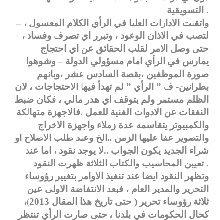
التسويقية .
– واتقنت الادارات العليا في الرأي الكلام المعسول ،
لتصب في الاذان الوعود ، وتبرر اي تصرف وفساد ،
حتى وصل الامر لقلب الحقائق عن اي احتجاج
يمارس في الرأي امام مسؤولي الدولة – وشوهوا
صورة الموظفين ،بقصة السادس عشر ،وبانهم
بطرانين- ف ” الرأي ” لم تهدأ فيها الاحتجاجات ، لان
الظلم مستمر ولم يتوقف اي هدر مالي ، فكان ضبط
النفقات عن الادوات الفنية للعمل ،فالاجهزة متهالكة
والكمبيوتر يتقاسمه عدة زملاء واجهزة الاخراج
والتصوير عفا عليها الزمن ..الخ وعند طلب الاصلاح او
شراء الجديد يكون الجواب ..لا يوجد نقود ، اما عند
تعيين المحاسيب والكتاب الثلاثة ظهرت النقود .
وتظهر النقود ايضا عند تنفيذ الاوامر بتغيير رؤوساء
التحرير والمدير العام ، فبعد الانتفاضة الاولى عين
ثلاثة رؤوساء تحرير ( حتى تاريخ هذا المقال 2013)،
كحال الحكومات في بلدنا ، حتى صارت الرأي تنتظر