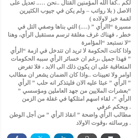
لكم ..كفا الله المؤمنين القتال ..نحن ….. تعديل على
الاصل ( بلا رواتب – ولم يكن في جيوب الكثيرين
لقمة خبز لاولاده )
مسيرة “االرأي ” (….) التي بناها وصفي التل في
خطر ، فهناك غرف مغلقة ترسم مستقبل الرأي، وهنا
لا نستبعد “المؤامرة”
واذا كانت الحكومة لا تريد ان تتدخل في ازمة “الرأي
” فهذا جميل ،رغم ان خسائر الرأي سببه الحكومات
المتعاقبة على ان يكون ذلك الى الابد ، فلا تفرض
اوامر ولا تعيينات ..واذا كان الضمان يشعر ان مطالب
” الرأي ” عبئا عليه الان فليتذكر انه حلب ” الرأي
“بعشرات الملايين من جهد العاملين ومؤسسي ”
الرأي “، لقاء اسهم امتلكها في غفلة من الزمن
وبحكم عرفي .
مطالب الرأي واضحة ” انقاذ الرأي ” من أجل الوطن
ورسالته ،وقوت الاولاد .