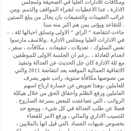
ومكافآت للادارات العليا في الصحيفة ولمجلس
الادارة ، عدا الاعطيات لشراء المواقف والذمم .ومن
غرائب التعيينات والتنفيعات بان يحال من يبلغ الستين
للتقاعد ويؤتى بمن هم اكبر منه سنا .
– جاءت انتفاضة ” الراي ” الاولى وتسلق احبالها ثلة ،
في الادارات العليا ومجلس الادارة ..وللاسف مارسوا
نفس السلوك – تعديلات ، تنفيعات ، مكافآت ، سفر ،
انعدام للعادلة ، ..رغم ان الجلسة الاولى للموظفين
مع ثلة الادارة كان جل الحديث عن العدالة وتنفيذ
الاتفاقية العمالية الموقعه بعد انتفاضة 2011 والتي
من نصوصها مكافأة سنوية، راتب شهر يصرف
للعاملين ،وهذا تعويض عن خسارة ارباح اسهم
العاملين ورفع الظلم واحقاق الحق من خلال هيكلة
الرواتب ، التي تضاعفت للبعض بسرعة الصاروخ .
فضلا عن طلب العدالة في كل شيء ، ووضع حد
للتسيب الاداري والمالي ، ورفع الامر للقضاء
بخصوص شبهات الفساد .التي قيل انها بالملايين ،