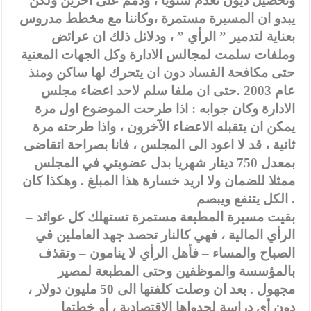
وتحصيل ديون تعدم سنويا ، وذمم على اخرين ولكن
يبدو ان المسيرة مستمرة ،وكاننا مع مخطط مدروس
بعناية لتدمير ” الرأي ” ، ودلائل ذلك ان عرائض
وملفات سلمت لمجالس الادارة وكل الجهات المعنية
حتى مكافحة الفساد دون ان يتحرك لها ساكن ومنذ
عام 2003 .حتى ان ملفا سلم لاحد اعضاء مجلس
الادارة وكان جوابه : اذا طرحت الموضوع اول مرة
يمكن ان يتقبله الاعضاء الآخرون ، واذا طرحته مرة
ثانية ، قد لا اعود الى المجلس ، فانا بصراحة اتقاضى
بمعدل 750 دينار شهريا بدل عضويتي في المجلس
ممثلا للضمان ولا اريد خسارة هذا المبلغ . وهكذا كان
الكل يتنفع ويبصم .
– بقيت مسيرة المطبعة مستمرة تستهلك كل عوائد
الرأي المالية ، فهي كالنار تحصد جهد العاملين في
الصباح والمساء – فأهل الرأي لا ينامون – وتقذف
بالمؤسسة والموظفين وحتى المطبعة لمصير
مجهول . بعد ان وصلت كلفتها الى 50 مليون دولار ،
دون أي دراسة لجدواها الاقتصادية ، أو خطتها