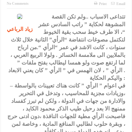
الإسلامية والمسيحية
No Comments
Print
Email
الأمن يتلف 16 مليون حبة كبتاجون و1480 كغم مواد مخدرة
تتداعى الاسباب ..ولم تكن القصة
المشوهة لحكاية ” راتب السادس عشر
النواب يقر مشروع تعديل قانون الملكية العقارية
زياد الرباعي
“، الا طرف خيط سحب بقية الخيوط
القاضي يلتقي رؤساء تحرير الصحف اليومية ويؤكد حرص مجلس النواب
لتكتمل مصوغات انتفاضة “الرأي” الثانية خلال ثلاث
على شراكة فاعلة مع الإعلام
سنوات ، كانت الاشد في عمر “الرأي “.من ارباح
بالملايين الى ملامسة الخسائر . ولولا الربيع العربي ،
دعوة المكلفين بخدمة العلم (الدفعة الثالثة) إلى مراجعة منصة خدمة
لما ارتفع صوت ولو همسا ليطالب بفتح ملفات ”
العلم
الرأي ” ، لان الهمس في ” الرأي ” كان يعني الابعاد .
واليكم الحكاية :
الملك يلتقي مجموعة من رفاق السلاح
– في اعوام ” الرأي ” كانت هناك تعيينات بالواسطة
الملك يتلقى اتصالا هاتفيا من العاهل البحريني
،وزيادات مجزية للمحاسيب ، وتدخل في التحرير
والادارة من جهات في الدولة ، ولكن لم تبرز كفساد
القاضي محمود أحمد فريحات.. مبارك ومزيدا من التوفيق
ممنهج الا بعد رحيل طيب الذكر محمود الكايد ،
فاصبحت الرأي مطية للجهات النافذة ،دون ادنى حرج
، وبقرة حلوب لطالبي المنافع المادية ، وخاصة لمن
يدعي انه خدم الدولة ويريد المكافأة.