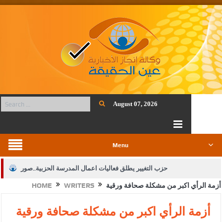
August 07, 2026
Menu
حزب التغيير يطلق فعاليات اعمال المدرسة الحزبية..صور
أزمة الرأي اكبر من مشكلة صحافة ورقية
WRITERS
HOME
الجيش يفتح باب التجنيد لحملة البكالوريوس في الحقوق والقانون
بيان اجتماع عمّان:دعم الوصاية الهاشمية التاريخية على المقدسات
أزمة الرأي اكبر من مشكلة صحافة ورقية