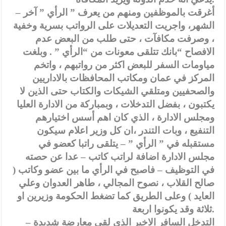
– أغرقت بالموظفين ومنهم من يعرف ” الرأي ” آخر
الشهر، واجريت التعديلات على الرواتب بسرية وخفية
، وصرفت مكافآت ، حتى طلب من البعض عدم
الافصاح “بانك تتلقى معونات من “الرأي ” . وبلغت
مياومات السفر للبعض اكثر من رواتبهم ، واتخم
المركز في عمان ومكاتب المحافظات بالاداريين
والصحفيين ومتلقي الشيكات والكتاب حتى الذين لا
يكتبون ، بفضل التدخلات ، وبمباركة من الادارة العليا
ومجلس الادارة ، الذي كان اهم أسس اختيارهم
التنفيع ، وبات التندر ،ان كل وزير اعلام سيكون
مستقبله في ” الرأي ” – يتلقى راتبا كعضو في
مجلس الادارة اضافة لراتب كاتب – عدا عن حصته
في التوظيف – فاصبح في الرأي ما بين عضو وكاتب (
صالح القلاب ، نصوح المجالي ، طاهر العدوان وعلي
العايد ) وعلى الطريق كما تضغط الحكومة وزيرين او
ثلاثة وقد يكونوا اربعة.
– التدخل السافر الاخير الذي لقي معارضة شديدة