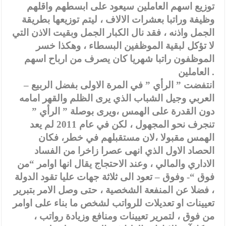
توزيع اسهم العاملين سيعود على ابسطهم واقلهم
وظيفة وراتبا بعشرات الالاف ، ليتم توزيعها بطريقة
الجمل واذنه ، فقد نال الكبار الجمل وبقيت الاذن التي
لا تؤكل لبقية الموظفين البسطاء ، وهكذا خسر
الموظفون راتبا شهريا كان يصرف من ارباح اسهم
العاملين .
– انتفضت ” الرأي ” في المرة الاولى بفضل الربيع
العربي وجيل الشباب الذي يرى الظلم والقهر امامه
دون القدرة على الهمس ،ويرى بوصلة ” الرأي ”
تنجرف نحو المجهول ، لكن في عام 2011 لم يعد
الهمس مقبولا ،لان مستقبلهم في خطر، فكان
الحصاد الاول الذي انهى عصرا زاخرا من الفساد
الاداري والمالي ، وعند الاحتجاج يقال انها اوامر “من
فوق “- وفوق – تعود الى ثلاثة جهات عليا تقود الدولة
، فضلا عن المنفعة الشخصية ، حتى وصل الامر بتبرير
تعيينات او تعديلات للرواتب لشخص ما بناء على اوامر
من فوق ، لتمرير تعيينات ومنافع وزيادة رواتب ،