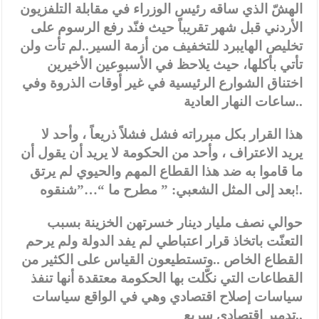
الهشّ الذي ساقه رئيس الوزراء في مقابلة التلفزيون
الأردني قبل شهر تقريباً حيث فنّد رفع الرسوم على
تخليص الهايبرد للتخفيف من أزمة السير..لم تأت ولن
تأتي بأكلها، حيث يلاحظ في الأسبوعين الأخيرين
اختناق الشوارع الرئيسية في غير أوقات الذروة وفي
ساعات النهار العادية..
هذا القرار بكل مبرراته فشل فشلاً ذريعاً ، وأحد لا
يريد الاعتراف ، وأحد من الحكومة لا يريد أن يقول أن
ما قاموا به ضد هذا القطاع المهم والحيوي لم يرتق
بعد إلى المثل الشعبي: ” مطرح ما “…”شنقوه!.
حوالي نصف مليار دينار خسرتهن الخزينة بسبب
التعنّت باتخاذ قرار اعتباطي لم يفد الدولة ولم يرحم
القطاع الخاص ..وتستطيعون القياس على الكثير من
القطاعات التي نكّلت بها الحكومة معتقدة أنها تنفذ
سياسات إصلاح اقتصادي وهي في الواقع سياسات
تدمير اقتصادي سريع..