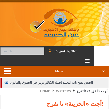
August 06, 2026
Menu
الجيش يفتح باب التجنيد لحملة البكالوريوس في الحقوق والقانون
أجت «الخزينة» تا تفرح!
WRITERS
HOME
بيان اجتماع عمّان:دعم الوصاية الهاشمية التاريخية على المقدسات
الإسلامية والمسيحية
أجت «الخزينة» تا تفرح!