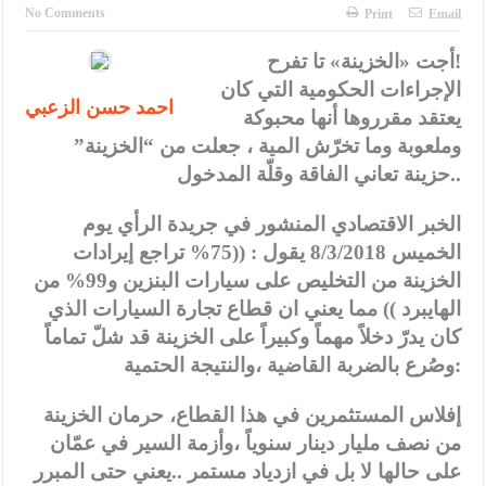
الأمن يتلف 16 مليون حبة كبتاجون و1480 كغم مواد مخدرة
No Comments
Print
Email
النواب يقر مشروع تعديل قانون الملكية العقارية
أجت «الخزينة» تا تفرح!
الإجراءات الحكومية التي كان
القاضي يلتقي رؤساء تحرير الصحف اليومية ويؤكد حرص مجلس النواب
احمد حسن الزعبي
يعتقد مقرروها أنها محبوكة
على شراكة فاعلة مع الإعلام
وملعوبة وما تخرّش المية ، جعلت من “الخزينة”
دعوة المكلفين بخدمة العلم (الدفعة الثالثة) إلى مراجعة منصة خدمة
حزينة تعاني الفاقة وقلّة المدخول..
العلم
الخبر الاقتصادي المنشور في جريدة الرأي يوم
الخميس 8/3/2018 يقول : ((75% تراجع إيرادات
الملك يلتقي مجموعة من رفاق السلاح
الخزينة من التخليص على سيارات البنزين و99% من
الملك يتلقى اتصالا هاتفيا من العاهل البحريني
الهايبرد )) مما يعني ان قطاع تجارة السيارات الذي
كان يدرّ دخلاً مهماً وكبيراً على الخزينة قد شلّ تماماً
القاضي محمود أحمد فريحات.. مبارك ومزيدا من التوفيق
وصُرع بالضربة القاضية ،والنتيجة الحتمية:
عارف بيك فريحات.. مبارك وبكم تزهو المناصب
إفلاس المستثمرين في هذا القطاع، حرمان الخزينة
من نصف مليار دينار سنوياً ،وأزمة السير في عمّان
على حالها لا بل في ازدياد مستمر ..يعني حتى المبرر