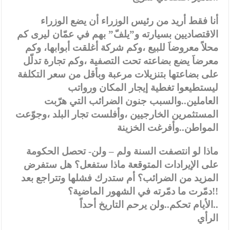
أنا فقط أريد من رئيس الوزراء أن يضع الوزراء
الاقتصاديين بسيارته و”يلفّ” بهم في عمّان ليرى كم
محلاً معروضاَ للبيع ،وكم شركة أغلقت أبوابها، وكم
معرضاَ يضع بضاعته تحت التصفية ،وكم تجارة تدلّل
على بضاعتها بتنزيلات مرعبة وبأقل من سعر التكلفة
ليستطيعوا تغطية إيجار المكان ورواتب
العاملين..والسبب جنون الضرائب التي هرّبت
المستثمرين الخارجيين ،وأفلست تجار البلد ،وجوّعت
المواطن..وأفرغت الخزينة
ماذا لو انتصفت السنة ولم – ولن- تحصل الحكومة
على الإيرادات المتوقعة ماذا ستفعل؟ هل ستفرض
المزيد من الضرائب؟ أم ستدرك فشلها وتتراجع بعد
دمّرت ما دمّرته في الشهور الماضية؟!!
الأيام تحكم..ولن يرحم التاريخ أحداً..
الرأي