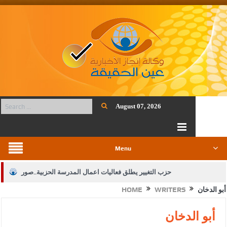
August 07, 2026
Menu
حزب التغيير يطلق فعاليات اعمال المدرسة الحزبية..صور
أبو الدخان
WRITERS
HOME
الجيش يفتح باب التجنيد لحملة البكالوريوس في الحقوق والقانون
بيان اجتماع عمّان:دعم الوصاية الهاشمية التاريخية على المقدسات
أبو الدخان