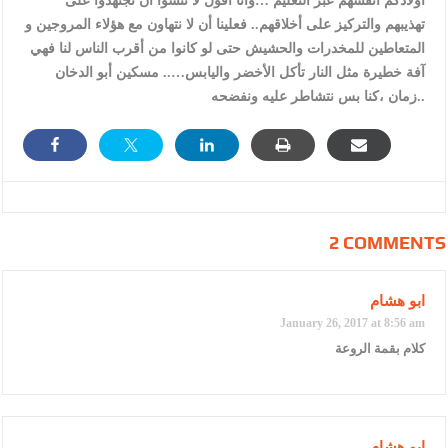
أولادكم أنفسهم عبر التعليم …وأنا أقول لا تنسوا أن تجتهدوا على
تهذيبهم والتركيز على أخلاقهم.. فعلينا أن لا نتهاون مع هؤلاء المروجين و
المتعاطين للمخدرات والحشيش حتى لو كانوا من أقرب الناس لنا فهي
آفة خطيرة مثل النار تأكل الأخضر واليابس….. مسكين أبو الدخان
زمان ،كنا بس نتشاطر عليه ونفضحه..
2 COMMENTS
ابو هشام
January 26, 2017 at 8:56 am
كلام بقمة الروعة
ابو هشام