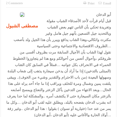
الإسلامية والمسيحية
2 Comments
Print
Email
الأمن يتلف 16 مليون حبة كبتاجون و1480 كغم مواد مخدرة
أبو الدخان
قبل أيام قرأت لأحد الأصدقاء الشباب مقولة
النواب يقر مشروع تعديل قانون الملكية العقارية
مصطفى الشبول
وتغريدة تحكي بأن الناس تتهم بعض الشباب
القاضي يلتقي رؤساء تحرير الصحف اليومية ويؤكد حرص مجلس النواب
وبالتحديد جيل التسعين بأنهم جيل هامل وغير
مكترث واتكالي،وهذا الشاب يدافع ويبرر بأن هذا الجيل ولد بأصعب
على شراكة فاعلة مع الإعلام
الظروف الاقتصادية والاجتماعية وحتى السياسية…
دعوة المكلفين بخدمة العلم (الدفعة الثالثة) إلى مراجعة منصة خدمة
نقول لهذا الشاب بأن الأجيال السابقة مرت بظروف أقسى من
ظروفكم ،وأحوال أتعس من أحوالكم ومع هذا لم يتجاوزوا الخطوط
العلم
الحمراء في الانحراف بكل جوانبه …فمثلاً في السابق كان الشاب
الملك يلتقي مجموعة من رفاق السلاح
(المبتلى بالتدخين) إذا ما أراد أن يدخن سيجارة يذهب إلى شعاب البلدة
وسهولها البعيدة (من باب الاحترام والتقدير وشيء من الخوف).. ويبقى
الملك يتلقى اتصالا هاتفيا من العاهل البحريني
يلتفت يمين وشمال ومرة للخلف ويراقب إذا ما جاء أحد يراه على هذا
الحال…وبعد الانتهاء من التدخين يأكل الزعتر والنعناع ويمسح أصابعه
القاضي محمود أحمد فريحات.. مبارك ومزيدا من التوفيق
بالزعتر مكان السيجارة حتى لا يكتشف أمره ..والمشكلة لما حدا يعرف
انه بشرب الدخان بفضحه بالبلد، ويطلق عليه لقب أبو الدخان …وكل ما
يمر من عند حدا (ختيارية أو نسوان ) بقولوا : هذا أبو الدخان ..وغير زفة
أولاد الحارة والأغاني عليه (أبو الدخان ،أبو الدخان)…