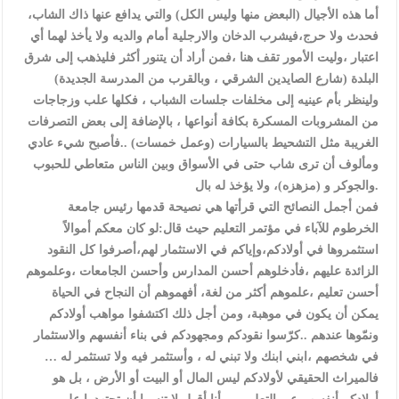
أما هذه الأجيال (البعض منها وليس الكل) والتي يدافع عنها ذاك الشاب،
فحدث ولا حرج،فيشرب الدخان والارجلية أمام والديه ولا يأخذ لهما أي
اعتبار ،وليت الأمور تقف هنا ،فمن أراد أن يتنور أكثر فليذهب إلى شرق
البلدة (شارع الصايدين الشرقي ، وبالقرب من المدرسة الجديدة)
ولينظر بأم عينيه إلى مخلفات جلسات الشباب ، فكلها علب وزجاجات
من المشروبات المسكرة بكافة أنواعها ، بالإضافة إلى بعض التصرفات
الغريبة مثل التشحيط بالسيارات (وعمل خمسات) ..فأصبح شيء عادي
ومألوف أن ترى شاب حتى في الأسواق وبين الناس متعاطي للحبوب
والجوكر و (مزهزه)، ولا يؤخذ له بال.
فمن أجمل النصائح التي قرأتها هي نصيحة قدمها رئيس جامعة
الخرطوم للآباء في مؤتمر التعليم حيث قال:لو كان معكم أموالاً
استثمروها في أولادكم،وإياكم في الاستثمار لهم،أصرفوا كل النقود
الزائدة عليهم ،فأدخلوهم أحسن المدارس وأحسن الجامعات ،وعلموهم
أحسن تعليم ،علموهم أكثر من لغة، أفهموهم أن النجاح في الحياة
يمكن أن يكون في موهبة، ومن أجل ذلك اكتشفوا مواهب أولادكم
ونمّوها عندهم ..كرّسوا نقودكم ومجهودكم في بناء أنفسهم والاستثمار
في شخصهم ،ابني ابنك ولا تبني له ، وأستثمر فيه ولا تستثمر له …
فالميراث الحقيقي لأولادكم ليس المال أو البيت أو الأرض ، بل هو