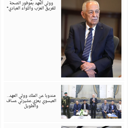
وولي العهد بموفور الصحة
للفريق العزب واللواء العبادي*
أ
6
مندوبا عن الملك وولي العهد..
العيسوي يعزي عشيرتي عساف
والطويل
أ