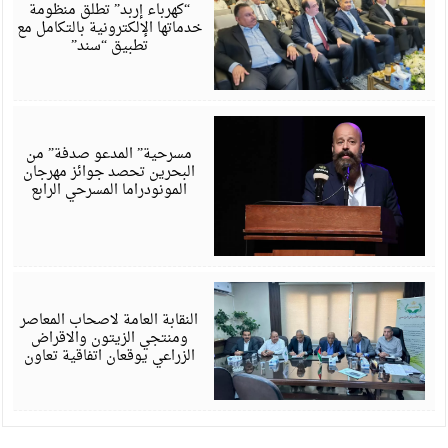
6
“كهرباء إربد” تطلق منظومة
خدماتها الإلكترونية بالتكامل مع
تطبيق “سند”
أ
6
مسرحية” المدعو صدفة” من
البحرين تحصد جوائز مهرجان
المونودراما المسرحي الرابع
أ
6
النقابة العامة لاصحاب المعاصر
ومنتجي الزيتون والاقراض
الزراعي يوقعان اتفاقية تعاون