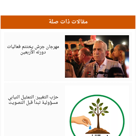
مقالات ذات صلة
أ
6
مهرجان جرش يختتم فعاليات
دورته الأربعين
أ
6
حزب التغيير: التمثيل النيابي
مسؤولية تبدأ قبل التصويت