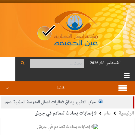
أغسطس 08, 2026
قائمة
حزب التغيير يطلق فعاليات اعمال المدرسة الحزبية..صور
الرئيسية
عام
9 إصابات بحادث تصادم في جرش
الجيش يفتح باب التجنيد لحملة البكالوريوس في الحقوق والقانون
بيان اجتماع عمّان:دعم الوصاية الهاشمية التاريخية على المقدسات