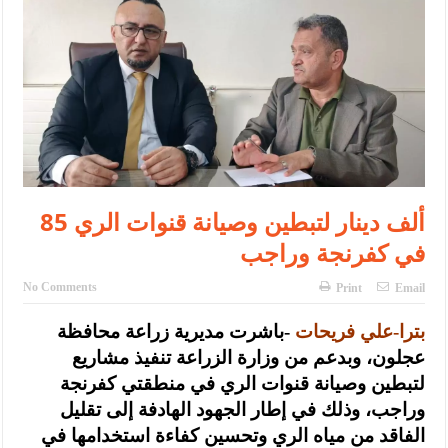
الإسلامية والمسيحية
الأمن يتلف 16 مليون حبة كبتاجون و1480 كغم مواد مخدرة
النواب يقر مشروع تعديل قانون الملكية العقارية
القاضي يلتقي رؤساء تحرير الصحف اليومية ويؤكد حرص مجلس النواب
على شراكة فاعلة مع الإعلام
دعوة المكلفين بخدمة العلم (الدفعة الثالثة) إلى مراجعة منصة خدمة
85 ألف دينار لتبطين وصيانة قنوات الري
العلم
في كفرنجة وراجب
الملك يلتقي مجموعة من رفاق السلاح
No Comments
Print
Email
الملك يتلقى اتصالا هاتفيا من العاهل البحريني
بترا-علي فريحات
-باشرت مديرية زراعة محافظة
القاضي محمود أحمد فريحات.. مبارك ومزيدا من التوفيق
عجلون، وبدعم من وزارة الزراعة تنفيذ مشاريع
لتبطين وصيانة قنوات الري في منطقتي كفرنجة
وراجب، وذلك في إطار الجهود الهادفة إلى تقليل
الفاقد من مياه الري وتحسين كفاءة استخدامها في