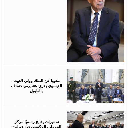
August
06,
2026
مندوبا عن الملك وولي العهد..
العيسوي يعزي عشيرتي عساف
والطويل
August
06,
2026
سميرات يفتتح رسميًا مركز
الخدمات الحكومي في عجلون