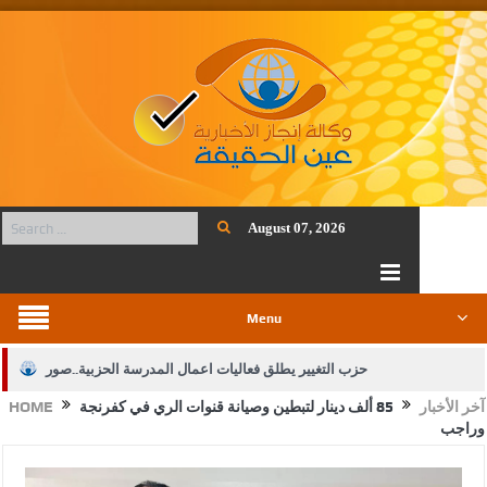
August 07, 2026
Menu
حزب التغيير يطلق فعاليات اعمال المدرسة الحزبية..صور
آخر الأخبار
85 ألف دينار لتبطين وصيانة قنوات الري في كفرنجة
HOME
الجيش يفتح باب التجنيد لحملة البكالوريوس في الحقوق والقانون
وراجب
بيان اجتماع عمّان:دعم الوصاية الهاشمية التاريخية على المقدسات