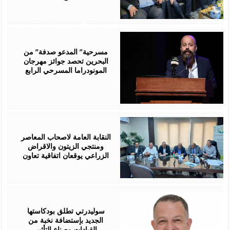
August
06,
2026
مسرحية” المدعو صدفة” من
البحرين تحصد جوائز مهرجان
المونودراما المسرحي الرابع
August
05,
2026
النقابة العامة لاصحاب المعاصر
ومنتجي الزيتون والاقراض
الزراعي يوقعان اتفاقية تعاون
August
05,
2026
سوليدرتي تطلق بودكاستها
الجديد بإستضافة نخبة من
القيادات وصناع التأثير