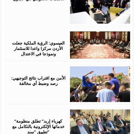
August
06,
2026
العيسوي: الرؤية الملكية جعلت
الأردن مركزا واعدا للاستثمار
ونموذجا في الاعتدال
August
06,
2026
الأمن مع اقتراب نتائج التوجيهي:
رصد وضبط أي مخالفة
August
06,
2026
“كهرباء إربد” تطلق منظومة
خدماتها الإلكترونية بالتكامل مع
تطبيق “سند”