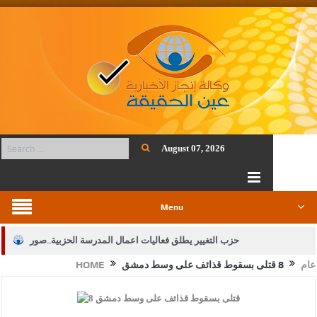
August 07, 2026
Menu
حزب التغيير يطلق فعاليات اعمال المدرسة الحزبية..صور
عام
8 قتلى بسقوط قذائف على وسط دمشق
HOME
الجيش يفتح باب التجنيد لحملة البكالوريوس في الحقوق والقانون
بيان اجتماع عمّان:دعم الوصاية الهاشمية التاريخية على المقدسات