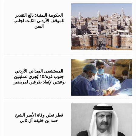
July
18,
2026
الحكومة اليمنية: بالغ التقدير
للموقف الأردني الثابت لجانب
اليمن
July
15,
2026
المستشفى الميداني الأردني
جنوب غزة/10 يُجري عمليتين
نوعيتين لإنقاذ طرفين لمريضين
July
12,
2026
قطر تعلن وفاة الأمير الشيخ
حمد بن خليفة آل ثاني