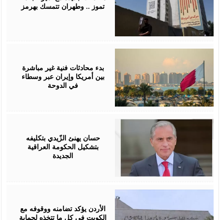
تموز .. وطهران تتمسك بهرمز
July
01,
2026
بدء محادثات فنية غير مباشرة
بين أمريكا وإيران عبر وسطاء
في الدوحة
April
28,
2026
حسان يهنئ الزّيدي بتكليفه
بتشكيل الحكومة العراقية
الجديدة
April
25,
2026
الأردن يؤكد تضامنه ووقوفه مع
الكويت في كل ما تتخذه لحماية