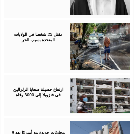
July
05,
2026
مقتل 25 شخصا في الولايات
المتحدة بسبب الحر
July
05,
2026
ارتفاع حصيلة ضحايا الزلزالين
في فنزويلا إلى 3000 وفاة
July
02,
2026
محادثات جديدة مع أميركا بعد 9