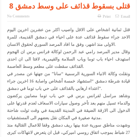
الإسلامية والمسيحية
8 قتلى بسقوط قذائف على وسط دمشق
الأمن يتلف 16 مليون حبة كبتاجون و1480 كغم مواد مخدرة
No Comments
Print
Email
النواب يقر مشروع تعديل قانون الملكية العقارية
قتل ثمانية اشخاص على الاقل واصيب اكثر من عشرين اخرين اليوم
القاضي يلتقي رؤساء تحرير الصحف اليومية ويؤكد حرص مجلس النواب
الاحد جراء سقوط قذائف عدة على احياء في دمشق القديمة، للمرة
الاولى منذ اشهر، وفق ما افاد المرصد السوري لحقوق الانسان.
على شراكة فاعلة مع الإعلام
وقال مدير المرصد رامي عبد الرحمن لوكالة فرانس برس ان الهجوم
استهدف احياء باب توما وباب السلامة والقيمرية، لافتا الى ان احدى
دعوة المكلفين بخدمة العلم (الدفعة الثالثة) إلى مراجعة منصة خدمة
القذائف سقطت على مطعم وسط العاصمة.
العلم
ونقلت وكالة الانباء السورية الرسمية “سانا” من جهتها عن مصدر في
قيادة شرطة دمشق “استشهاد خمسة أشخاص واصابة 16 اخرين جراء
الملك يلتقي مجموعة من رفاق السلاح
اعتداء ارهابي بالقذائف على حي باب توما في دمشق”.
الملك يتلقى اتصالا هاتفيا من العاهل البحريني
وشاهد مراسل لفرانس برس في حي باب توما مصابين يركضون
والدماء تسيل منهم بعد تأخر وصول سيارات الاسعاف لعدم قدرتها على
القاضي محمود أحمد فريحات.. مبارك ومزيدا من التوفيق
الدخول الى الازقة الضيقة في المدينة القديمة في وقت تولت شاحنة
مدنية صغيرة في المكان نقل بعضهم الى المستشفيات.
وشهدت مناطق سورية عدة بينها ريف دمشق وقفا للاعمال القتالية منذ
27 شباط بموجب اتفاق روسي اميركي، قبل ان يتعرض لانتهاكات كبرى