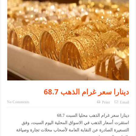
الإسلامية والمسيحية
الأمن يتلف 16 مليون حبة كبتاجون و1480 كغم مواد مخدرة
النواب يقر مشروع تعديل قانون الملكية العقارية
القاضي يلتقي رؤساء تحرير الصحف اليومية ويؤكد حرص مجلس النواب
على شراكة فاعلة مع الإعلام
دعوة المكلفين بخدمة العلم (الدفعة الثالثة) إلى مراجعة منصة خدمة
العلم
الملك يلتقي مجموعة من رفاق السلاح
68.7 دينارا سعر غرام الذهب
الملك يتلقى اتصالا هاتفيا من العاهل البحريني
No Comments
Print
Email
القاضي محمود أحمد فريحات.. مبارك ومزيدا من التوفيق
68.7 دينارا سعر غرام الذهب محليا السبت
استقرت أسعار الذهب في الاسواق المحلية اليوم السبت، وفق
التسعيرة الصادرة عن النقابة العامة لأصحاب محلات تجارة وصياغة