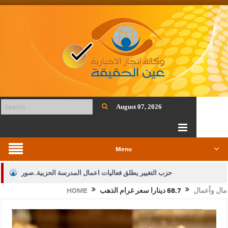
August 07, 2026
Menu
حزب التغيير يطلق فعاليات اعمال المدرسة الحزبية..صور
مال وأعمال
68.7 دينارا سعر غرام الذهب
HOME
الجيش يفتح باب التجنيد لحملة البكالوريوس في الحقوق والقانون
بيان اجتماع عمّان:دعم الوصاية الهاشمية التاريخية على المقدسات