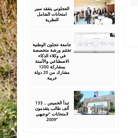
26,
2026
العجلوني يتفقد سير
امتحانات الشامل
النظرية
July
25,
2026
جامعة عجلون الوطنية
تختتم ورشة متخصصة
في وكلاء الذكاء
الاصطناعي والأتمتة
بمشاركة 1200
مشارك من 20 دولة
عربية
July
22,
2026
تبدأ الخميس .. 133
ألف طالب يتقدمون
لامتحانات “توجيهي
2009”