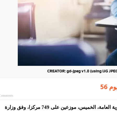
CREATOR: gd-jpeg v1.0 (using IJG JPEG 
يوم
Comments
يشارك 56376 طالبا وطالبة في امتحانات الثانوية العامة، الخميس، موزعين على 749 مركزا، وفق وزارة