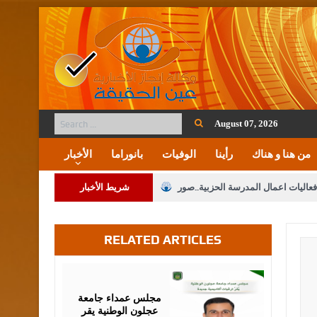
August 07, 2026
من هنا و هناك
رأينا
الوفيات
بانوراما
الأخبار
فعاليات اعمال المدرسة الحزبية..صور
شريط الأخبار
ة على المقدسات الإسلامية والمسيحية
RELATED ARTICLES
 مشروع تعديل قانون الملكية العقارية
الثالثة) إلى مراجعة منصة خدمة العلم
August
05,
2026
 فريحات.. مبارك ومزيدا من التوفيق
مجلس عمداء جامعة
عجلون الوطنية يقر