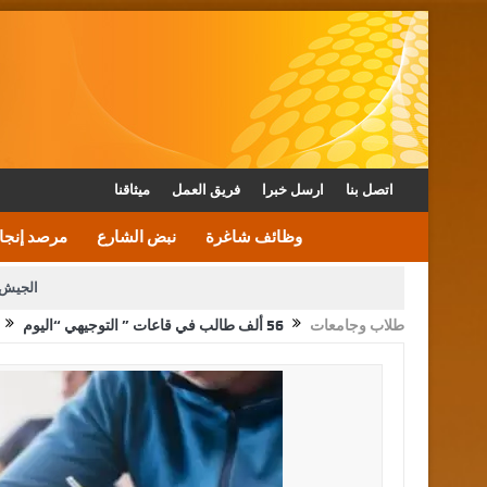
اتصل بنا
ارسل خبرا
فريق العمل
ميثاقنا
وظائف شاغرة
نبض الشارع
مرصد إنجا
الجيش 
طلاب وجامعات
56 ألف طالب في قاعات ” التوجيهي “اليوم
الأمن يتلف 16 مليون حبة كبتاجون و1480 كغم مواد مخدرة
القاضي يلتقي رؤساء تحرير الصح
الملك يتلقى اتصالا هاتفيا من العاهل البحريني