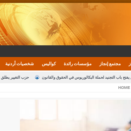
ز
مجتمع إنجاز
مؤسسات رائدة
كواليس
شخصيات أردنية
يفتح باب التجنيد لحملة البكالوريوس في الحقوق والقانون
حزب التغيير يطلق 
HOME
بيان اجتماع عمّان:دعم الوصاية الهاشمية التاريخي
ف اليومية ويؤكد حرص مجلس النواب على شراكة فاعلة مع الإعلام
النواب يقر
الملك يلتقي مجموعة من رفاق السلاح
دعوة المكلفين بخدمة العلم (الدفعة 
القاضي محمود أحمد