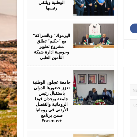
الوطنية ويلتقي
رئيسها
July
28,
2026
“اليرموك” وبالشراكة
مع “حكيم” تطلق
مشروع تطوير
وحوسبة ادارة شبكة
التأمين الطبي
July
27,
2026
جامعة عجلون الوطنية
تعزز حضورها الدولي
باستقبال رئيس
جامعة بوجدان فودا
الرومانية والقنصل
الأردني في رومانيا
ضمن برنامج
Erasmus+
July