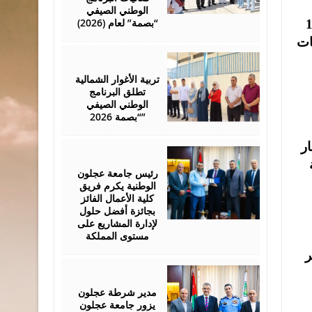
الوطني الصيفي
“بصمة” لعام (2026)
ون عند الساعة 10:00
لرياضيات
August
01,
2026
تربية الأغوار الشمالية
تطلق البرنامج
الوطني الصيفي
“بصمة 2026”
ر
July
29,
2026
رئيس جامعة عجلون
الوطنية يكرم فريق
كلية الأعمال الفائز
بجائزة أفضل حلول
لإدارة المشاريع على
مستوى المملكة
ر
July
28,
2026
مدير شرطة عجلون
يزور جامعة عجلون