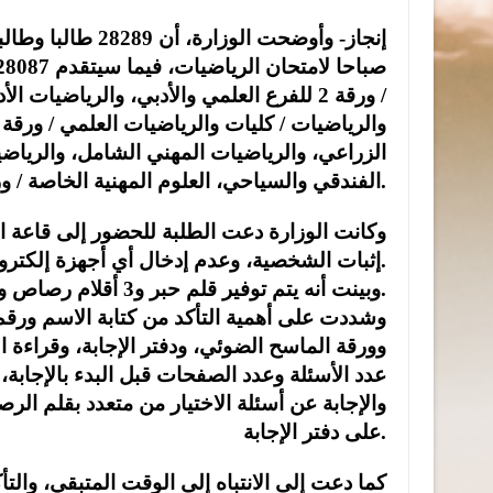
الفندقي والسياحي، العلوم المهنية الخاصة / ورقة 2 لفرع الاقتصاد المنزلي.
وكانت الوزارة دعت الطلبة للحضور إلى قاعة ا
إثبات الشخصية، وعدم إدخال أي أجهزة إلكترونية إلى قاعات الامتحان، وعدم العبث بمحتويات دفتر الإجابة.
وبينت أنه يتم توفير قلم حبر و3 أقلام رصاص وممحاة ومبراة داعية إلى عدم إحضار هذه الأدوات.
وشددت على أهمية التأكد من كتابة الاسم ور
وورقة الماسح الضوئي، ودفتر الإجابة، وقراءة ا
عدد الأسئلة وعدد الصفحات قبل البدء بالإجاب
والإجابة عن أسئلة الاختيار من متعدد بقلم الر
على دفتر الإجابة.
كما دعت إلى الانتباه إلى الوقت المتبقي، والت