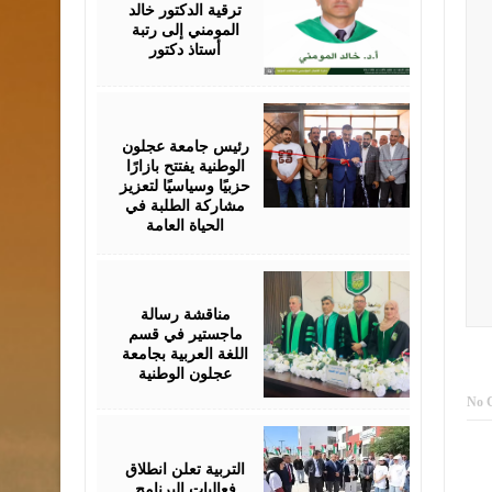
ترقية الدكتور خالد
المومني إلى رتبة
أستاذ دكتور
August
02,
2026
رئيس جامعة عجلون
الوطنية يفتتح بازارًا
حزبيًا وسياسيًا لتعزيز
مشاركة الطلبة في
الحياة العامة
August
01,
2026
مناقشة رسالة
ماجستير في قسم
اللغة العربية بجامعة
عجلون الوطنية
No 
August
01,
2026
التربية تعلن انطلاق
فعاليات البرنامج