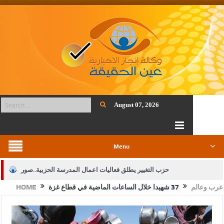
August 07, 2026
Menu
حزب التغيير يطلق فعاليات اعمال المدرسة الحزبية..صور
عرب وعالم
37 شهيدا خلال الساعات الماضية في قطاع غزة
HOME
الجيش يفتح باب التجنيد لحملة البكالوريوس في الحقوق والقانون
بيان اجتماع عمّان:دعم الوصاية الهاشمية التاريخية على المقدسات