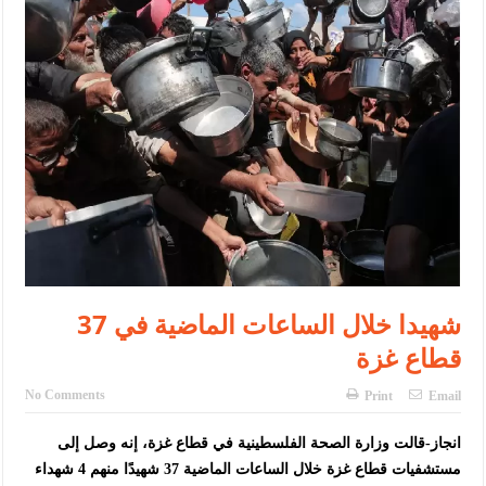
الإسلامية والمسيحية
الأمن يتلف 16 مليون حبة كبتاجون و1480 كغم مواد مخدرة
النواب يقر مشروع تعديل قانون الملكية العقارية
القاضي يلتقي رؤساء تحرير الصحف اليومية ويؤكد حرص مجلس النواب
على شراكة فاعلة مع الإعلام
دعوة المكلفين بخدمة العلم (الدفعة الثالثة) إلى مراجعة منصة خدمة
العلم
الملك يلتقي مجموعة من رفاق السلاح
37 شهيدا خلال الساعات الماضية في
الملك يتلقى اتصالا هاتفيا من العاهل البحريني
قطاع غزة
القاضي محمود أحمد فريحات.. مبارك ومزيدا من التوفيق
No Comments
Print
Email
انجاز-قالت وزارة الصحة الفلسطينية في قطاع غزة، إنه وصل إلى
مستشفيات قطاع غزة خلال الساعات الماضية 37 شهيدًا منهم 4 شهداء