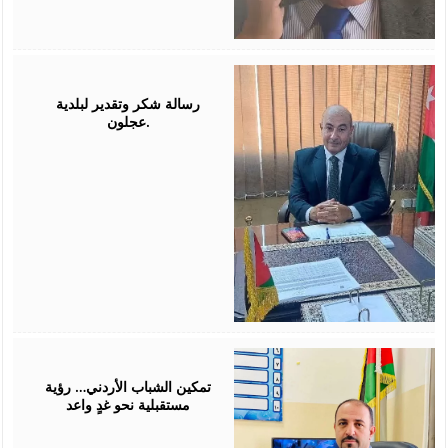
July
26,
2026
رسالة شكر وتقدير لبلدية
عجلون.
July
26,
2026
تمكين الشباب الأردني… رؤية
مستقبلية نحو غدٍ واعد