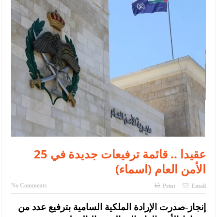
الإسلامية والمسيحية
الأمن يتلف 16 مليون حبة كبتاجون و1480 كغم مواد مخدرة
النواب يقر مشروع تعديل قانون الملكية العقارية
القاضي يلتقي رؤساء تحرير الصحف اليومية ويؤكد حرص مجلس النواب
على شراكة فاعلة مع الإعلام
دعوة المكلفين بخدمة العلم (الدفعة الثالثة) إلى مراجعة منصة خدمة
العلم
الملك يلتقي مجموعة من رفاق السلاح
25 عقيدا .. قائمة ترفيعات جديدة في
الملك يتلقى اتصالا هاتفيا من العاهل البحريني
الأمن العام (اسماء)
القاضي محمود أحمد فريحات.. مبارك ومزيدا من التوفيق
No Comments
Print
Email
إنجاز-صدرت الإرادة الملكية السامية بترفيع عدد من