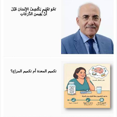
July
25,
2026
نَحْوَ تَعْلِيمٍ يَكْتَشِفُ الإِنْسَانَ قَبْلَ
أَنْ يَقِيسَ الدَّرَجَاتِ
July
25,
2026
تكميم المعدة أم تكميم المزاج؟