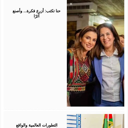
August
05,
2026
حنا تكتب: أزرع فكرة… وأصنع
أثرًا
August
05,
2026
التطورات العالمية والواقع