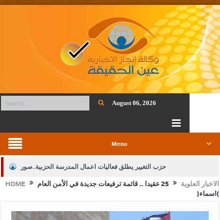
August 06, 2026
Menu
حزب التغيير يطلق فعاليات اعمال المدرسة الحزبية..صور
الاخبار العلوية
25 عقيدا .. قائمة ترفيعات جديدة في الأمن العام
HOME
الجيش يفتح باب التجنيد لحملة البكالوريوس في الحقوق والقانون
(اسماء)
بيان اجتماع عمّان:دعم الوصاية الهاشمية التاريخية على المقدسات