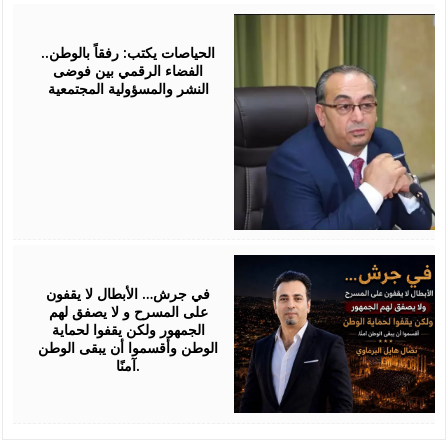
July
25,
2026
الحياصات يكتب: رفقاً بالوطن..
الفضاء الرقمي بين فوضى
النشر والمسؤولية المجتمعية
July
24,
2026
في جرش… الأبطال لا يقفون
على المسرح و لا يصفق لهم
الجمهور ولكن يقفوا لحماية
الوطن وأقسموا أن يبقى الوطن
آمنًا.