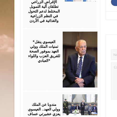
الإقراض الزراعي
تطلقان آلية التمويل
المختلط لدعم التحول
في النظم الزراعية
والغذائية في الأردن
August
06,
2026
*العيسوي ينقل
تمنيات الملك وولي
العهد بموفور الصحة
للفريق العزب واللواء
العبادي*
August
06,
2026
مندوبا عن الملك
وولي العهد.. العيسوي
يعزي عشيرتي عساف