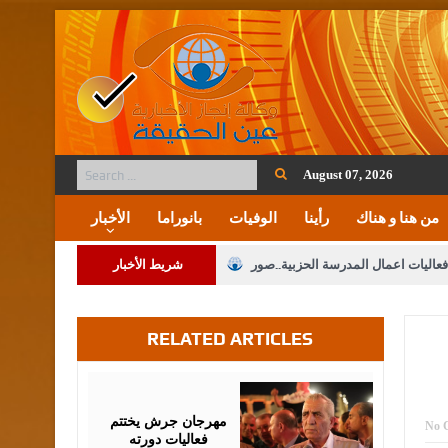
August 07, 2026
من هنا و هناك
رأينا
الوفيات
بانوراما
الأخبار
فعاليات اعمال المدرسة الحزبية..صور
شريط الأخبار
ة على المقدسات الإسلامية والمسيحية
RELATED ARTICLES
 مشروع تعديل قانون الملكية العقارية
الثالثة) إلى مراجعة منصة خدمة العلم
August
07,
2026
 فريحات.. مبارك ومزيدا من التوفيق
مهرجان جرش يختتم
No 
فعاليات دورته