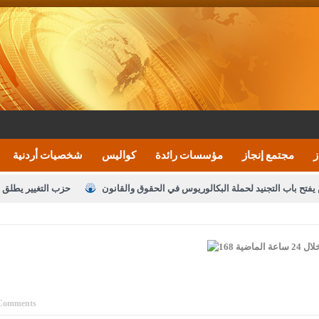
ز
مجتمع إنجاز
مؤسسات رائدة
كواليس
شخصيات أردنية
يفتح باب التجنيد لحملة البكالوريوس في الحقوق والقانون
حزب التغيير يطلق 
بيان اجتماع عمّان:دعم الوصاية الهاشمية التاريخي
ف اليومية ويؤكد حرص مجلس النواب على شراكة فاعلة مع الإعلام
النواب يقر
الملك يلتقي مجموعة من رفاق السلاح
دعوة المكلفين بخدمة العلم (الدفعة 
القاضي محمود أحمد
Comments