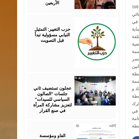
الأربعين
قائي
August
اضية مع (168) حادثاً مختلفاً في
07,
2026
حزب التغيير: التمثيل
النيابي مسؤولية تبدأ
قبل التصويت
ركبة صغيرة على شارع ال(100) أسفل جسر
ابين
August
07,
2026
عجلون تستضيف ثاني
الإنقاذ و
جلسات “الصالون
السياسي للسيدات”
لتعزيز مشاركة المرأة
في صنع القرار
 في
امة
August
07,
2026
الفاو ومؤسسة