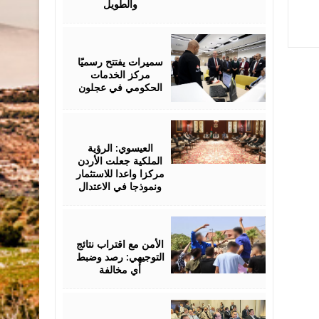
والطويل
August
06,
2026
سميرات يفتتح رسميًا
مركز الخدمات
الحكومي في عجلون
August
06,
2026
العيسوي: الرؤية
الملكية جعلت الأردن
مركزا واعدا للاستثمار
ونموذجا في الاعتدال
August
06,
2026
الأمن مع اقتراب نتائج
التوجيهي: رصد وضبط
أي مخالفة
August
06,