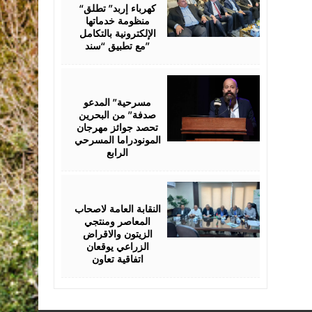
2026
“كهرباء إربد” تطلق
منظومة خدماتها
الإلكترونية بالتكامل
مع تطبيق “سند”
August
06,
2026
مسرحية” المدعو
صدفة” من البحرين
تحصد جوائز مهرجان
المونودراما المسرحي
الرابع
August
05,
2026
النقابة العامة لاصحاب
المعاصر ومنتجي
الزيتون والاقراض
الزراعي يوقعان
اتفاقية تعاون