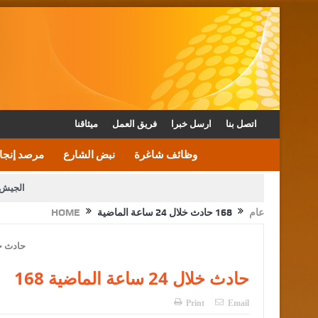
اتصل بنا
ارسل خبرا
فريق العمل
ميثاقنا
وظائف شاغرة
نبض الشارع
مرصد إنجا
الجيش 
عام
168 حادث خلال 24 ساعة الماضية
HOME
الأمن يتلف 16 مليون حبة كبتاجون و1480 كغم مواد مخدرة
القاضي يلتقي رؤساء تحرير الصح
الملك يتلقى اتصالا هاتفيا من العاهل البحريني
168 حادث خلال 24 ساعة الماضية
Print
Email