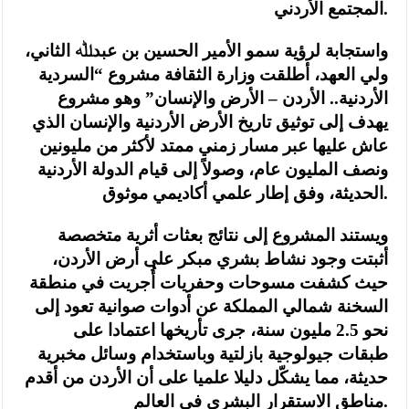
المجتمع الأردني.
واستجابة لرؤية سمو الأمير الحسين بن عبدﷲ الثاني،
ولي العهد، أطلقت وزارة الثقافة مشروع “السردية
الأردنية.. الأردن – الأرض والإنسان” وهو مشروع
يهدف إلى توثيق تاريخ الأرض الأردنية والإنسان الذي
عاش عليها عبر مسار زمني ممتد لأكثر من مليونين
ونصف المليون عام، وصولاً إلى قيام الدولة الأردنية
الحديثة، وفق إطار علمي أكاديمي موثوق.
ويستند المشروع إلى نتائج بعثات أثرية متخصصة
أثبتت وجود نشاط بشري مبكر على أرض الأردن،
حيث كشفت مسوحات وحفريات أُجريت في منطقة
السخنة شمالي المملكة عن أدوات صوانية تعود إلى
نحو 2.5 مليون سنة، جرى تأريخها اعتمادا على
طبقات جيولوجية بازلتية وباستخدام وسائل مخبرية
حديثة، مما يشكّل دليلا علميا على أن الأردن من أقدم
مناطق الاستقرار البشري في العالم.