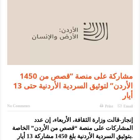
النواب يقر مشروع تعديل قانون الملكية العقارية
تشكيلات إدارية واسعة في الداخلية (اسماء)
القاضي يلتقي رؤساء تحرير الصحف اليومية ويؤكد حرص مجلس النواب
على شراكة فاعلة مع الإعلام
دعوة المكلفين بخدمة العلم (الدفعة الثالثة) إلى مراجعة منصة خدمة
العلم
1450 مشاركة على منصة “قصص من
الملك يلتقي مجموعة من رفاق السلاح
الأردن” لتوثيق السردية الأردنية حتى 13
الملك يتلقى اتصالا هاتفيا من العاهل البحريني
أيار
القاضي محمود أحمد فريحات.. مبارك ومزيدا من التوفيق
No Comments
Print
Email
عارف بيك فريحات.. مبارك وبكم تزهو المناصب
إنجاز-قالت وزارة الثقافة، الأربعاء، إن عدد
المشاركات على منصة “قصص من الأردن” الخاصة
بتوثيق السردية الأردنية بلغ 1450 مشاركة 13 أيار.