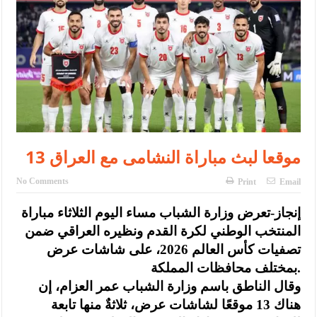
الإسلامية والمسيحية
الأمن يتلف 16 مليون حبة كبتاجون و1480 كغم مواد مخدرة
النواب يقر مشروع تعديل قانون الملكية العقارية
القاضي يلتقي رؤساء تحرير الصحف اليومية ويؤكد حرص مجلس النواب
على شراكة فاعلة مع الإعلام
دعوة المكلفين بخدمة العلم (الدفعة الثالثة) إلى مراجعة منصة خدمة
13 موقعا لبث مباراة النشامى مع العراق
العلم
No Comments
Print
Email
الملك يلتقي مجموعة من رفاق السلاح
إنجاز-تعرض وزارة الشباب مساء اليوم الثلاثاء مباراة
الملك يتلقى اتصالا هاتفيا من العاهل البحريني
المنتخب الوطني لكرة القدم ونظيره العراقي ضمن
القاضي محمود أحمد فريحات.. مبارك ومزيدا من التوفيق
تصفيات كأس العالم 2026، على شاشات عرض
بمختلف محافظات المملكة.
وقال الناطق باسم وزارة الشباب عمر العزام، إن
هناك 13 موقعًا لشاشات عرض، ثلاثةٌ منها تابعة