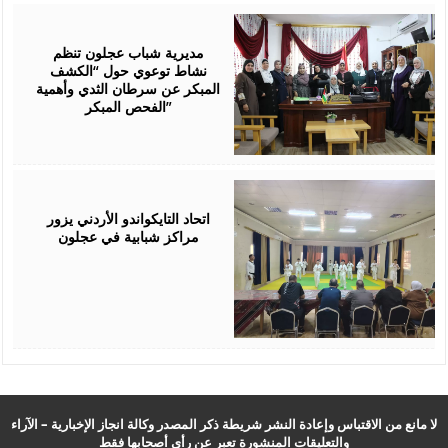
July
28,
2026
مديرية شباب عجلون تنظم
نشاط توعوي حول “الكشف
المبكر عن سرطان الثدي وأهمية
الفحص المبكر”
July
27,
2026
اتحاد التايكواندو الأردني يزور
مراكز شبابية في عجلون
لا مانع من الاقتباس وإعادة النشر شريطة ذكر المصدر وكالة انجاز الإخبارية – الآراء
والتعليقات المنشورة تعبر عن رأي أصحابها فقط