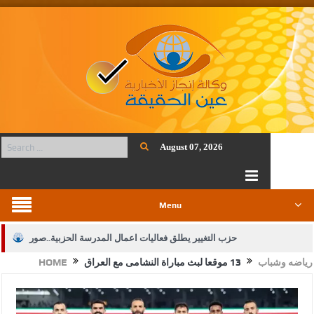
August 07, 2026
Menu
حزب التغيير يطلق فعاليات اعمال المدرسة الحزبية..صور
رياضه وشباب
13 موقعا لبث مباراة النشامى مع العراق
HOME
الجيش يفتح باب التجنيد لحملة البكالوريوس في الحقوق والقانون
بيان اجتماع عمّان:دعم الوصاية الهاشمية التاريخية على المقدسات