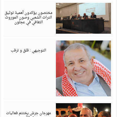
أ
6
مختصون يؤكدون أهمية توثيق
التراث الشعبي وصون الموروث
الثقافي في عجلون
أ
6
التوجيهي : قلق و ترقب
أ
6
مهرجان جرش يختتم فعاليات