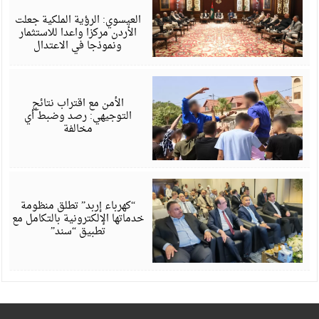
6
العيسوي: الرؤية الملكية جعلت
الأردن مركزا واعدا للاستثمار
ونموذجا في الاعتدال
أ
6
الأمن مع اقتراب نتائج
التوجيهي: رصد وضبط أي
مخالفة
أ
6
“كهرباء إربد” تطلق منظومة
خدماتها الإلكترونية بالتكامل مع
تطبيق “سند”