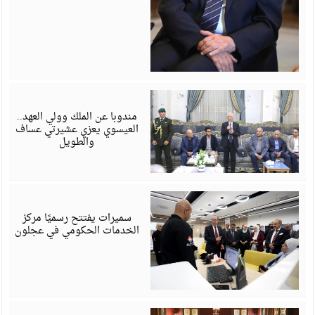
أ
6
مندوبا عن الملك وولي العهد..
العيسوي يعزي عشيرتي عساف
والطويل
أ
6
سميرات يفتتح رسميًا مركز
الخدمات الحكومي في عجلون
أ