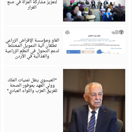
لتعزيز مشاركة المرأة في صنع
القرار
أ
6
الفاو ومؤسسة الإقراض الزراعي
تطلقان آلية التمويل المختلط
لدعم التحول في النظم الزراعية
والغذائية في الأردن
أ
6
*العيسوي ينقل تمنيات الملك
وولي العهد بموفور الصحة
للفريق العزب واللواء العبادي*