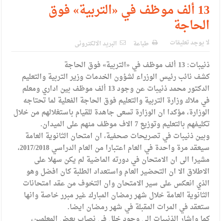
حزب التغيير يطلق فعاليات اعمال المدرسة الحزبية..صور
13 ألف موظف في «التربية» فوق
الحاجة
مدير مهرجان جرش.. نهج ميداني يؤمن بلغة الحوار والشراكة
لا يوجد تعليقات
طباعة
البريد الالكترونى
ذنيبات: 13 ألف موظف في «التربية» فوق الحاجة
كشف نائب رئيس الوزراء لشؤون الخدمات وزير التربية والتعليم
الدكتور محمد ذنيبات عن وجود 13 ألف موظف بين اداري ومعلم
في ملاك وزارة التربية والتعليم فوق الحاجة الفعلية لما تحتاجه
الوزارة، مؤكدا ان الوزارة تسعى جاهدة للقيام باستغلالهم من خلال
تكليفهم بالتعليم وتوزيع 7 الاف موظف منهم على الميدان.
وبين ذنيبات في تصريحات صحفية، ان امتحان الثانوية العامة
سيعقد مرة واحدة في العام اعتبارا من العام الدراسي 2017/2018،
مشيرا الى ان الامتحان في دورته الماضية لم يكن سهلا على
الاطلاق الا ان التحضير العام واستعداد الطلبة كان افضل وهو
الذي انعكس على سير الامتحان وان التخوف من عقد امتحانات
الثانوية العامة خلال شهر رمضان المبارك غير مبرر خاصة وانها
ستعقد في المرات المقبلة في شهر رمضان ايضا.
كما واشار الذنيبات الى وجود خلل في نصاب بعض المعلمين،