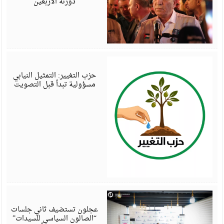
دورته الأربعين
أ
6
حزب التغيير: التمثيل النيابي
مسؤولية تبدأ قبل التصويت
أ
6
عجلون تستضيف ثاني جلسات
“الصالون السياسي للسيدات”