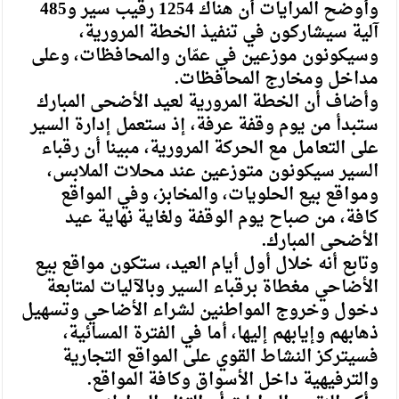
وأوضح المرايات أن هناك 1254 رقيب سير و485
آلية سيشاركون في تنفيذ الخطة المرورية،
وسيكونون موزعين في عمّان والمحافظات، وعلى
مداخل ومخارج المحافظات.
وأضاف أن الخطة المرورية لعيد الأضحى المبارك
ستبدأ من يوم وقفة عرفة، إذ ستعمل إدارة السير
على التعامل مع الحركة المرورية، مبينا أن رقباء
السير سيكونون متوزعين عند محلات الملابس،
ومواقع بيع الحلويات، والمخابز، وفي المواقع
كافة، من صباح يوم الوقفة ولغاية نهاية عيد
الأضحى المبارك.
وتابع أنه خلال أول أيام العيد، ستكون مواقع بيع
الأضاحي مغطاة برقباء السير وبالآليات لمتابعة
دخول وخروج المواطنين لشراء الأضاحي وتسهيل
ذهابهم وإيابهم إليها، أما في الفترة المسائية،
فسيتركز النشاط القوي على المواقع التجارية
والترفيهية داخل الأسواق وكافة المواقع.