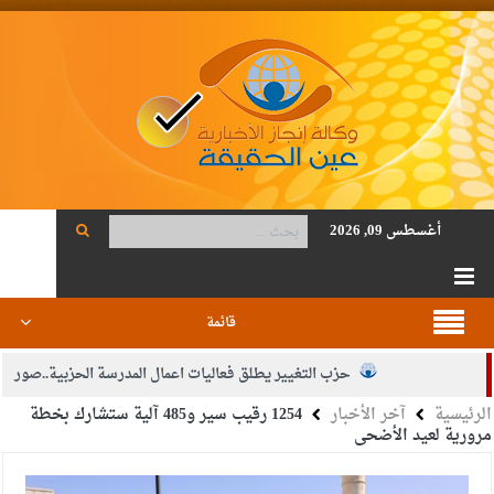
أغسطس 09, 2026
قائمة
حزب التغيير يطلق فعاليات اعمال المدرسة الحزبية..صور
الرئيسية
آخر الأخبار
1254 رقيب سير و485 آلية ستشارك بخطة
الجيش يفتح باب التجنيد لحملة البكالوريوس في الحقوق والقانون
مرورية لعيد الأضحى
بيان اجتماع عمّان:دعم الوصاية الهاشمية التاريخية على المقدسات