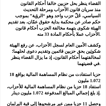
القضاء ينظر بحل حزبين خالفا أحكام القانون
منذ سريان قانون الأحزاب ومرحلة التحديث
السياسي، حُلّ حزب واحد وهو “الرؤية” بموجب
حكم صادر عن محكمة بداية حقوق عمّان، بعد تقديم
الهيئة شكوى بتهمة مخالفة الحزب أحكام قانون
الأحزاب عملا بأحكام المادة 33 منه.
وكشف الأمين العام لسجل الأحزاب، عن رفع الهيئة
شكويَين بحق حزبين قائمين وتقديم دعوى لحلهما؛
لمخالفتهما أحكام القانون، إذ ما يزال القضاء ينظر
في قضيتهما.
18 حزبا استفادت من نظام المساهمة المالية بواقع
1.072 مليون
استفاد 18 حزبا من نظام المساهمة المالية للأحزاب،
إذ بلغ إجمالي المبالغ المدفوعة 1.072 مليون دينار.
وحصل 11 حزبا ممن عبر مرشحوها إلى قبة البرلمان