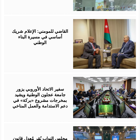
July
21,
2026
القاضي للمومني: الإعلام شريك
أساسي في مسيرة البناء
الوطني
July
21,
2026
سفير الاتحاد الأوروبي يزور
جامعة عجلون الوطنية ويشيد
بمخرجات مشروع «بركة» في
دعم الاستدامة والعمل المناخي
July
19,
2026
مجلس النواب يُقر مُعدل قانون