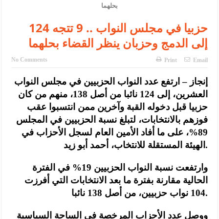
الإسلامية والمسيحية
الأمن يتلف 16 مليون حبة كبتاجون و1480 كغم مواد مخدرة
124 حزبيا في مجلس النواب .. 9 تتجه
إلى الدمج وحزبان ينظر القضاء بحلهما
النواب يقر مشروع تعديل قانون الملكية العقارية
القاضي يلتقي رؤساء تحرير الصحف اليومية ويؤكد حرص مجلس النواب
No Comments
Print
Email
على شراكة فاعلة مع الإعلام
إنجاز – ارتفع عدد النواب الحزبيين في مجلس النواب
العشرين، إلى 124 نائبا من أصل 138، منهم من كان
دعوة المكلفين بخدمة العلم (الدفعة الثالثة) إلى مراجعة منصة خدمة
حزبيا قبل دخوله القبة وآخرين ممن انتسبوا عقب
العلم
فوزهم بالانتخابات، لتبلغ نسبة الحزبيين في المجلس
89%، على ما أفاد الأمين العام لسجل الأحزاب في
الملك يلتقي مجموعة من رفاق السلاح
الهيئة المستقلة للانتخاب، أحمد أبو زيد.
الملك يتلقى اتصالا هاتفيا من العاهل البحريني
وارتفعت نسبة النواب الحزبيين 19% في الفترة
القاضي محمود أحمد فريحات.. مبارك ومزيدا من التوفيق
الحالية مقارنة بفترة ما بعد الانتخابات التي أفرزت
104 نواب حزبيين، من أصل 138 نائبا.
ووصل عدد الأحزاب المرخصة في الساحة السياسية