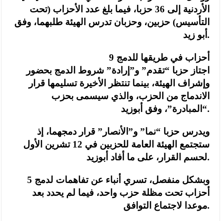
الأردنية إلى 36 حزبا، فيما بلغ عدد الأحزاب (تحت
التأسيس) حزبين، وحزبان تدرس الهيئة طلبهما، وفق
أبو زيد.
9 أحزاب في طريقها للدمج
اجتاز حزبا “تقدم” و”إرادة” شروط الدمج بحضور
وإشراف الهيئة، بينما تنتظر الأخيرة تسليمها قرار
الاندماج من الحزب، والذي سيسمى بحزب
“المبادرة”، وفق أبوزيد.
ويدرس حزبا “نما” و”الأنصار” قرار دمجهما، إذ
ستجتمع الهيئة العامة للحزبين في 12 تشرين الأول
لحسم القرار، على ما أفاد أبوزيد.
وبشكل منفصل، تسري أنباء عن تفاهمات لدمج 5
أحزاب تحت مظلة حزب واحد، فيما لم يحدد بعد
موعدا لاجتماع التوافق.