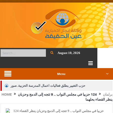
August 10, 2026
Menu
حزب التغيير يطلق فعاليات اعمال المدرسة الحزبية..صور
برلمان
124 حزبيا في مجلس النواب .. 9 تتجه إلى الدمج وحزبان
HOME
الجيش يفتح باب التجنيد لحملة البكالوريوس في الحقوق والقانون
ينظر القضاء بحلهما
بيان اجتماع عمّان:دعم الوصاية الهاشمية التاريخية على المقدسات