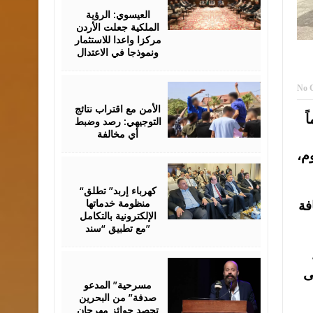
06,
2026
العيسوي: الرؤية
الملكية جعلت الأردن
مركزا واعدا للاستثمار
ونموذجا في الاعتدال
August
No 
06,
2026
الأمن مع اقتراب نتائج
ً
التوجيهي: رصد وضبط
أي مخالفة
م،
August
06,
2026
“كهرباء إربد” تطلق
منظومة خدماتها
فة
الإلكترونية بالتكامل
مع تطبيق “سند”
August
06,
ى
2026
مسرحية” المدعو
صدفة” من البحرين
تحصد جوائز مهرجان