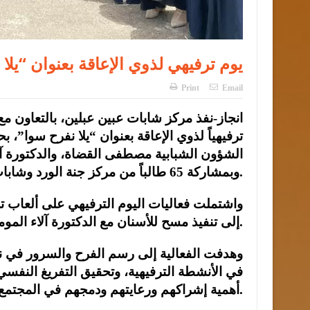
يوم ترفيهي لذوي الإعاقة بعنوان “يلا
Print
Email
انجاز-نفذ مركز شابات عبين عبلين، بالتعاون مع 
ترفيهياً لذوي الإعاقة بعنوان “يلا نفرح سوا
الشؤون الشبابية مصطفى القضاة، والدكتورة آ
وبمشاركة 65 طالباً من مركز جنة الورد وشابات المركز وأبناء المجتمع المحلي.
واشتملت فعاليات اليوم الترفيهي على ألعاب ت
إلى تنفيذ مسح للأسنان مع الدكتورة آلاء المومني.
وهدفت الفعالية إلى رسم الفرح والسرور في 
في الأنشطة الترفيهية، وتحقيق التفريغ النفسي
أهمية إشراكهم ورعايتهم ودمجهم في المجتمع باعتبارهم جزءاً أساسياً منه.