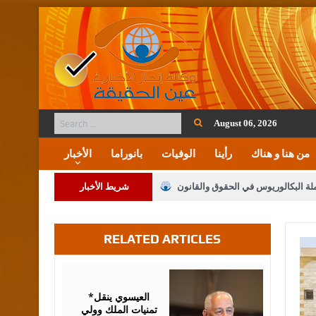
August 06, 2026
من هنا و هناك
رأينا
الوفيات
بانوراما
الأخبار
ملة البكالوريوس في الحقوق والقانون
شريط الأخبار
RELATED ARTICLES
لنواب على شراكة فاعلة مع الإعلام
لملك يلتقي مجموعة من رفاق السلاح
August
06,
2026
فريحات.. مبارك وبكم تزهو المناصب
*العيسوي ينقل
تمنيات الملك وولي