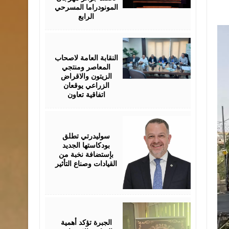
المونودراما المسرحي
الرابع
August
05,
2026
النقابة العامة لاصحاب
المعاصر ومنتجي
الزيتون والاقراض
الزراعي يوقعان
اتفاقية تعاون
August
05,
2026
سوليدرتي تطلق
بودكاستها الجديد
بإستضافة نخبة من
القيادات وصناع التأثير
August
05,
2026
الجبرة تؤكد أهمية