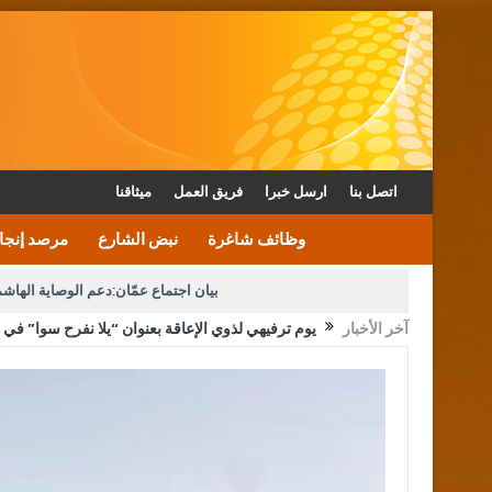
اتصل بنا
ارسل خبرا
فريق العمل
ميثاقنا
وظائف شاغرة
نبض الشارع
مرصد إنجا
بيان اجتماع عمّان:دعم الوصاية الهاش
آخر الأخبار
يوم ترفيهي لذوي الإعاقة بعنوان “يلا نفرح سوا” في 
دعوة المكلفين بخدمة العلم (الدفعة الثالثة) إلى مراجعة م
القاضي محمود أحمد فريحات.. مبا