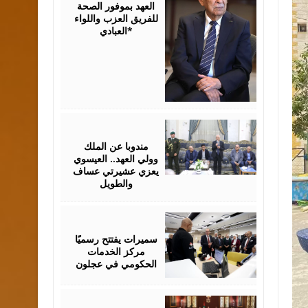
العهد بموفور الصحة
للفريق العزب واللواء
العبادي*
August
06,
2026
مندوبا عن الملك
وولي العهد.. العيسوي
يعزي عشيرتي عساف
والطويل
August
06,
2026
سميرات يفتتح رسميًا
مركز الخدمات
الحكومي في عجلون
August