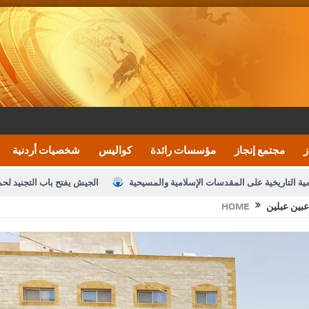
ز
مجتمع إنجاز
مؤسسات رائدة
كواليس
شخصيات أردنية
مية التاريخية على المقدسات الإسلامية والمسيحية
الجيش يفتح باب التجنيد لح
عبين عبلين
HOME
النواب يقر مشروع تعديل قانون الملكية العقارية
الأمن يتلف 16 مليون حبة كبتاجون و1480 كغم مواد مخدرة
نصة خدمة العلم
القاضي يلتقي رؤساء تحرير الصحف اليومية ويؤكد حرص مجلس ا
رك ومزيدا من التوفيق
الملك يتلقى اتصالا هاتفيا من العاهل البحريني
ا
عارف بيك 