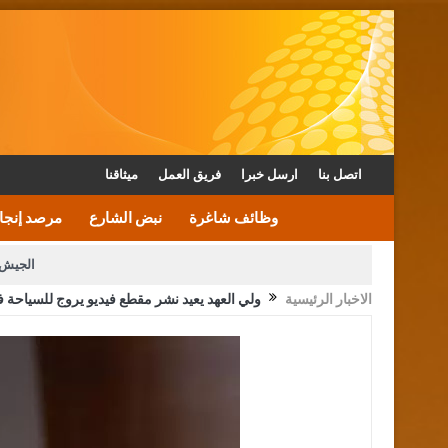
اتصل بنا
ارسل خبرا
فريق العمل
ميثاقنا
وظائف شاغرة
نبض الشارع
مرصد إنجا
الجيش 
الاخبار الرئيسية
ولي العهد يعيد نشر مقطع فيديو يروج للسياحة ف
الأمن يتلف 16 مليون حبة كبتاجون و1480 كغم مواد مخدرة
القاضي يلتقي رؤساء تحرير الصح
الملك يتلقى اتصالا هاتفيا من العاهل البحريني