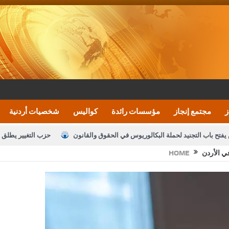
ز
مجتمع إنجاز
مؤسسات رائدة
كواليس
شخصيات أردنية
يفتح باب التجنيد لحملة البكالوريوس في الحقوق والقانون
حزب التغيير يطلق 
ي الأردن
HOME
بيان اجتماع عمّان:دعم الوصاية الهاشمية التاريخي
ف اليومية ويؤكد حرص مجلس النواب على شراكة فاعلة مع الإعلام
النواب يقر
الملك يلتقي مجموعة من رفاق السلاح
دعوة المكلفين بخدمة العلم (الدفعة 
القاضي محمود أحمد