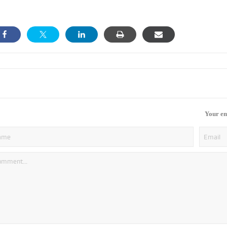
Your em