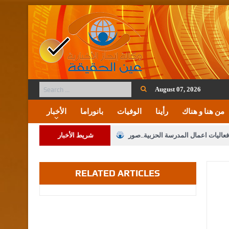
August 07, 2026
من هنا و هناك
رأينا
الوفيات
بانوراما
الأخبار
فعاليات اعمال المدرسة الحزبية..صور
شريط الأخبار
ة على المقدسات الإسلامية والمسيحية
RELATED ARTICLES
 مشروع تعديل قانون الملكية العقارية
الثالثة) إلى مراجعة منصة خدمة العلم
 فريحات.. مبارك ومزيدا من التوفيق