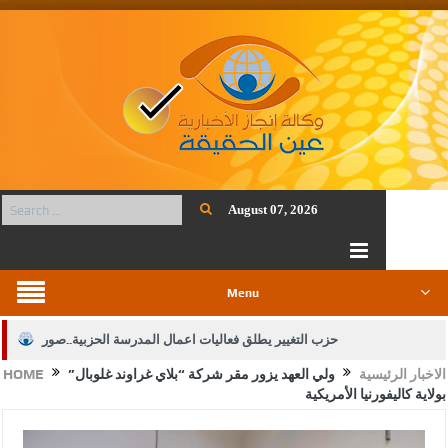
August 07, 2026
Menu
حزب التغيير يطلق فعاليات اعمال المدرسة الحزبية..صور
الاخبار الرئيسية
ولي العهد يزور مقر شركة “بلاي غراوند غلوبال”
HOME
الجيش يفتح باب التجنيد لحملة البكالوريوس في الحقوق والقانون
بولاية كاليفورنيا الأمريكية
بيان اجتماع عمّان:دعم الوصاية الهاشمية التاريخية على المقدسات