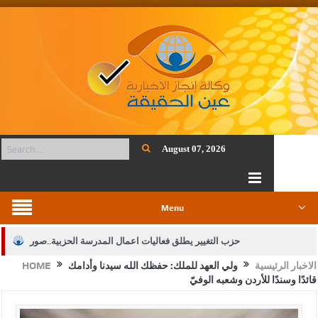
August 07, 2026
Menu
حزب التغيير يطلق فعاليات اعمال المدرسة الحزبية..صور
الاخبار الرئيسية
ولي العهد للملك: حفظك الله سيدنا وأدامك
HOME
الجيش يفتح باب التجنيد لحملة البكالوريوس في الحقوق والقانون
قائدًا وسندًا للأردن وشعبه الوفيّ
بيان اجتماع عمّان:دعم الوصاية الهاشمية التاريخية على المقدسات