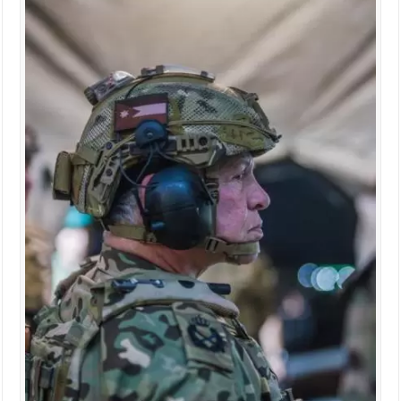
الإسلامية والمسيحية
الأمن يتلف 16 مليون حبة كبتاجون و1480 كغم مواد مخدرة
النواب يقر مشروع تعديل قانون الملكية العقارية
القاضي يلتقي رؤساء تحرير الصحف اليومية ويؤكد حرص مجلس النواب
على شراكة فاعلة مع الإعلام
دعوة المكلفين بخدمة العلم (الدفعة الثالثة) إلى مراجعة منصة خدمة
العلم
الملك يلتقي مجموعة من رفاق السلاح
الملك يتلقى اتصالا هاتفيا من العاهل البحريني
القاضي محمود أحمد فريحات.. مبارك ومزيدا من التوفيق