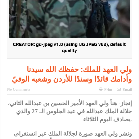
CREATOR: gd-jpeg v1.0 (using IJG JPEG v62), default
quality
ولي العهد للملك: حفظك الله سيدنا
وأدامك قائدًا وسندًا للأردن وشعبه الوفيّ
No Comments
Print
Email
إنجاز- هنأ ولي العهد الأمير الحسين بن عبدالله الثاني،
جلالة الملك عبدالله في عيد الجلوس الـ 27 والذي
يصادف اليوم الثلاثاء.
ونشر ولي العهد صورة لجلالة الملك عبر انستغرام،