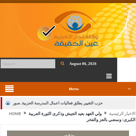
August 06, 2026
Menu
حزب التغيير يطلق فعاليات اعمال المدرسة الحزبية..صور
الاخبار الرئيسية
ولي العهد بعيد الجيش وذكرى الثورة العربية
HOME
الجيش يفتح باب التجنيد لحملة البكالوريوس في الحقوق والقانون
الكبرى: ونمضي بالعز والفخر
بيان اجتماع عمّان:دعم الوصاية الهاشمية التاريخية على المقدسات