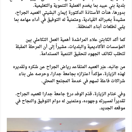
بلدية بني عبيد بما يخدم العملية التنموية والتعليمية.
بدورها، هنأت الأستاذة الدكتورة إيمان البشيتي العميد الجراح،
مشيدةً بخبراته القيادية، ومتمنيةً له التوفيق في أداء مهامه بما
يلبي تطلعات أبناء المنطقة.
كما أكد الكابتن علاء المراشدة أهمية العمل التكاملي بين
المؤسسات الأكاديمية والبلديات، مشيراً إلى أن المرحلة المقبلة
تتطلب تكاتف الجهود لتحقيق التنمية المستدامة.
من جانبه، عبّر العميد المتقاعد رياض الجراح عن شكره وتقديره
لهذه الزيارة، مؤكداً اعتزازه بجامعة جدارا، وحرصه على بناء
شراكات فاعلة تسهم في خدمة المجتمع المحلي.
وفي ختام الزيارة، قدّم الوفد درع جامعة جدارا للعميد الجراح،
تقديراً لمسيرته وجهوده، ومتمنين له دوام التوفيق والنجاح في
موقعه الجديد.