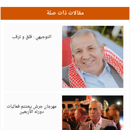
مقالات ذات صلة
أ
6
التوجيهي : قلق و ترقب
أ
6
مهرجان جرش يختتم فعاليات
دورته الأربعين