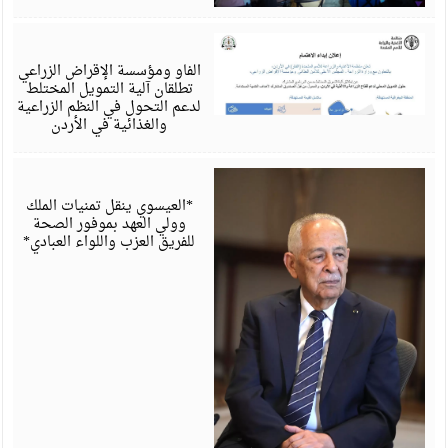
أ
6
الفاو ومؤسسة الإقراض الزراعي
تطلقان آلية التمويل المختلط
لدعم التحول في النظم الزراعية
والغذائية في الأردن
أ
6
*العيسوي ينقل تمنيات الملك
وولي العهد بموفور الصحة
للفريق العزب واللواء العبادي*