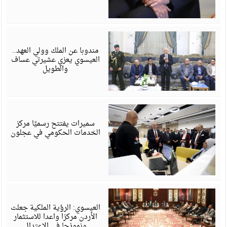
أ
6
مندوبا عن الملك وولي العهد..
العيسوي يعزي عشيرتي عساف
والطويل
أ
6
سميرات يفتتح رسميًا مركز
الخدمات الحكومي في عجلون
أ
6
العيسوي: الرؤية الملكية جعلت
الأردن مركزا واعدا للاستثمار
ونموذجا في الاعتدال