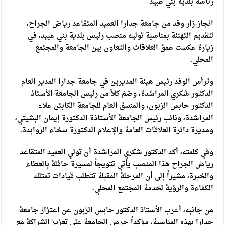
رئاسة بلدية بني عبيد
انجاز-زار وفد من جامعة جدارا العميد المتقاعد رياض الجراح،
لتقديم التهنئة بمناسبة توليه منصب رئيس بلدية بني عبيد، في
زيارة عكست عمق العلاقات والتعاون بين الجامعة والمجتمع
المحلي.
وترأس الوفد رئيس هيئة المديرين في جامعة جدارا المدير العام
الدكتور شكري المراشدة، وضمّ كلاً من رئيس الجامعة الأستاذ
الدكتور حابس الزبون، والمنسق العام للجامعة الكابتن علاء
المراشدة، ونائب رئيس الجامعة الأستاذة الدكتورة إيمان البشيتي،
ومديرة دائرة العلاقات العامة والإعلام الدكتورة سخاء الروابدة.
وفي كلمته، أكد الدكتور شكري المراشدة أن تولي العميد المتقاعد
رياض الجراح هذا المنصب يأتي تتويجاً لمسيرة حافلة بالعطاء
والخبرة، مشيراً إلى أن المرحلة المقبلة تتطلب قيادات تمتلك
الكفاءة والرؤية لخدمة المجتمع المحلي.
من جانبه، أعرب الأستاذ الدكتور حابس الزبون عن اعتزاز جامعة
جدارا بهذه المناسبة، مؤكداً حرص الجامعة على تعزيز الشراكة مع