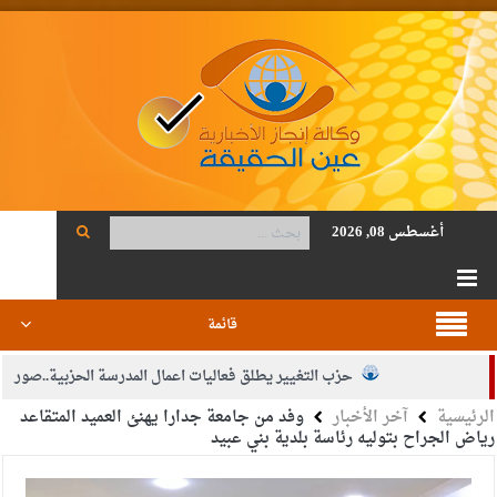
أغسطس 08, 2026
قائمة
حزب التغيير يطلق فعاليات اعمال المدرسة الحزبية..صور
الرئيسية
آخر الأخبار
وفد من جامعة جدارا يهنئ العميد المتقاعد
الجيش يفتح باب التجنيد لحملة البكالوريوس في الحقوق والقانون
رياض الجراح بتوليه رئاسة بلدية بني عبيد
بيان اجتماع عمّان:دعم الوصاية الهاشمية التاريخية على المقدسات