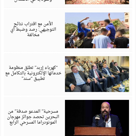
أ
6
الأمن مع اقتراب نتائج
التوجيهي: رصد وضبط أي
مخالفة
أ
6
“كهرباء إربد” تطلق منظومة
خدماتها الإلكترونية بالتكامل مع
تطبيق “سند”
أ
6
مسرحية” المدعو صدفة” من
البحرين تحصد جوائز مهرجان
المونودراما المسرحي الرابع